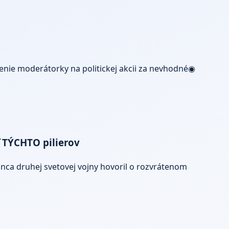
enie moderátorky na politickej akcii za nevhodné◉
ť TÝCHTO pilierov
onca druhej svetovej vojny hovoril o rozvrátenom