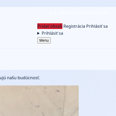
8. 8. 2026
Správy Slovensko & svet
Pridať obsah
Registrácia
Prihlásiť sa
Prihlásiť sa
Menu
vňujú našu budúcnosť.