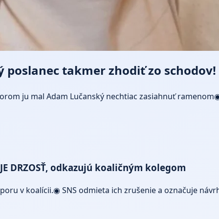
ý poslanec takmer zhodiť zo schodov!
ktorom ju mal Adam Lučanský nechtiac zasiahnuť ramenom◉ P
TO JE DRZOSŤ, odkazujú koaličným kolegom
u v koalícii.◉ SNS odmieta ich zrušenie a označuje návrh 