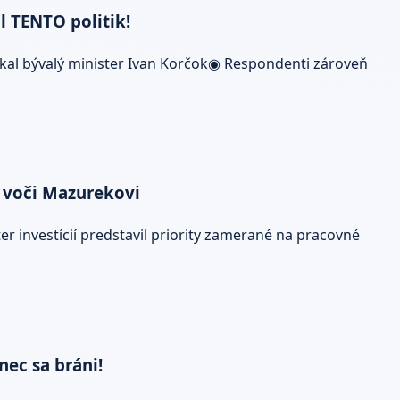
l TENTO politik!
kal bývalý minister Ivan Korčok◉ Respondenti zároveň
a voči Mazurekovi
investícií predstavil priority zamerané na pracovné
ec sa bráni!