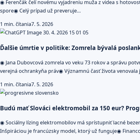
◉ Ferenčák čelí novému vyjadreniu muža z videa s hotovosť
spore◉ Celý prípad už preveruje…
1 min. čítania
7. 5. 2026
Ďalšie úmrtie v politike: Zomrela bývalá poslan
◉ Jana Dubovcová zomrela vo veku 73 rokov a správu potvrd
verejná ochrankyňa práv◉ Významnú časť života venovala j
1 min. čítania
7. 5. 2026
Budú mať Slováci elektromobil za 150 eur? Pro
◉ Sociálny lízing elektromobilov má sprístupniť lacné be
Inšpiráciou je francúzsky model, ktorý už funguje◉ Financ