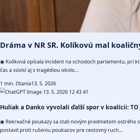
Dráma v NR SR. Kolíkovú mal koaličn
◉ Kolíková opísala incident na schodoch parlamentu, pri 
čas a súvisí aj s tragédiou okolo…
1 min. čítania
13. 5. 2026
Huliak a Danko vyvolali ďalší spor v koalícii: 
◉ Rekreačné poukazy sa stali novým predmetom ostrého spor
postavil proti rušeniu poukazov pre cestovný ruch…