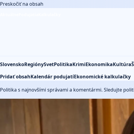
Preskočiť na obsah
Aktuálne
Podujatia
Kalkulačky
Slovensko
Regióny
Svet
Politika
Krimi
Ekonomika
Kultúra
Š
Pridať obsah
Kalendár podujatí
Ekonomické kalkulačky
Politika
Politika s najnovšími správami a komentármi. Sledujte polit