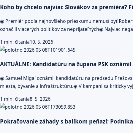
Koho by chcelo najviac Slovákov za premiéra? Fi
◉ Premiér podľa najnovšieho prieskumu nemusí byť Robert 
označili viacerých politikov za neprijateľných◉ Najviac nega
1 min. čítania
10. 5. 2026
AKTUÁLNE: Kandidatúru na župana PSK oznámil S
◉ Samuel Migaľ oznámil kandidatúru na predsedu Prešovské
miesta, bývanie a infraštruktúru.◉ V kampani sa kriticky v
1 min. čítania
8. 5. 2026
Pokračovanie záhady s balíkom peňazí: Podnikat