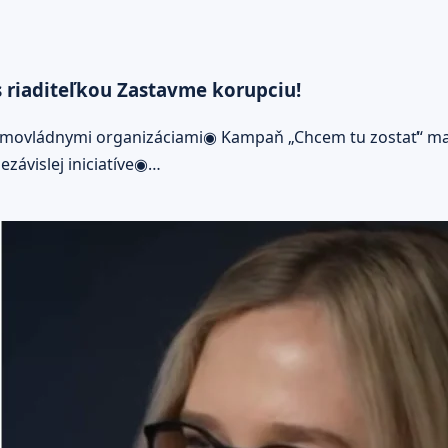
s riaditeľkou Zastavme korupciu!
mimovládnymi organizáciami◉ Kampaň „Chcem tu zostať“ mal
závislej iniciatíve◉…