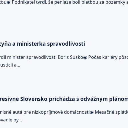
ou◉ Podnikateľ tvrdí, že peniaze boli platbou za pozemky 
kyňa a ministerka spravodlivosti
il minister spravodlivosti Boris Susko◉ Počas kariéry pôso
ustícii a…
gresívne Slovensko prichádza s odvážnym pláno
zemisné autá pre nízkopríjmové domácnosti◉ Mesačné splát
ovanie by…