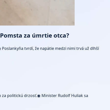
 Pomsta za úmrtie otca?
oslankyňa tvrdí, že napätie medzi nimi trvá už dlhší
za politickú drzosť.◉ Minister Rudolf Huliak sa