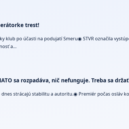
erátorke trest!
ky klub po účasti na podujatí Smeru◉ STVR označila vystúp
dnosť a…
 NATO sa rozpadáva, nič nefunguje. Treba sa drža
 dnes strácajú stabilitu a autoritu.◉ Premiér počas osláv k