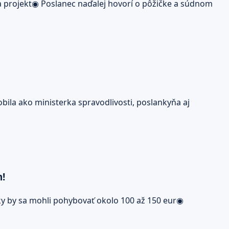
a projekt◉ Poslanec naďalej hovorí o pôžičke a súdnom
bila ako ministerka spravodlivosti, poslankyňa aj
m!
ky by sa mohli pohybovať okolo 100 až 150 eur◉