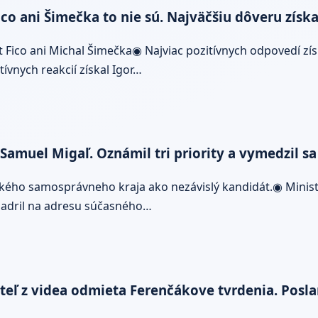
co ani Šimečka to nie sú. Najväčšiu dôveru získa
Fico ani Michal Šimečka◉ Najviac pozitívnych odpovedí zís
tívnych reakcií získal Igor…
amuel Migaľ. Oznámil tri priority a vymedzil s
ho samosprávneho kraja ako nezávislý kandidát.◉ Minister 
yjadril na adresu súčasného…
eľ z videa odmieta Ferenčákove tvrdenia. Poslan