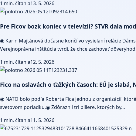
1 min. čítania
13. 5. 2026
Pre Ficov bozk koniec v televízii? STVR dala mod
◉ Karin Majtánová dočasne končí vo vysielaní relácie Dáms
Verejnoprávna inštitúcia tvrdí, že chce zachovať dôveryho
1 min. čítania
12. 5. 2026
Fico na oslavách o ťažkých časoch: EÚ je slabá,
◉ NATO bolo podľa Roberta Fica jednou z organizácií, ktoré
svetovom poriadku.◉ Zdôraznil tri piliere, ktorých by…
1 min. čítania
11. 5. 2026