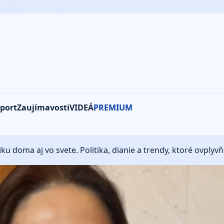
port
Zaujímavosti
VIDEÁ
PREMIUM
iku doma aj vo svete. Politika, dianie a trendy, ktoré ovply