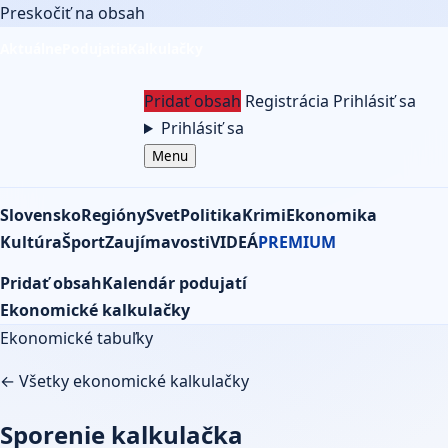
Preskočiť na obsah
Aktuálne
Podujatia
Kalkulačky
Pridať obsah
Registrácia
Prihlásiť sa
Prihlásiť sa
Menu
Slovensko
Regióny
Svet
Politika
Krimi
Ekonomika
Kultúra
Šport
Zaujímavosti
VIDEÁ
PREMIUM
Pridať obsah
Kalendár podujatí
Ekonomické kalkulačky
Ekonomické tabuľky
← Všetky ekonomické kalkulačky
Sporenie kalkulačka