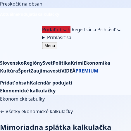
Preskočiť na obsah
Aktuálne
Podujatia
Kalkulačky
Pridať obsah
Registrácia
Prihlásiť sa
Prihlásiť sa
Menu
Slovensko
Regióny
Svet
Politika
Krimi
Ekonomika
Kultúra
Šport
Zaujímavosti
VIDEÁ
PREMIUM
Pridať obsah
Kalendár podujatí
Ekonomické kalkulačky
Ekonomické tabuľky
← Všetky ekonomické kalkulačky
Mimoriadna splátka kalkulačka