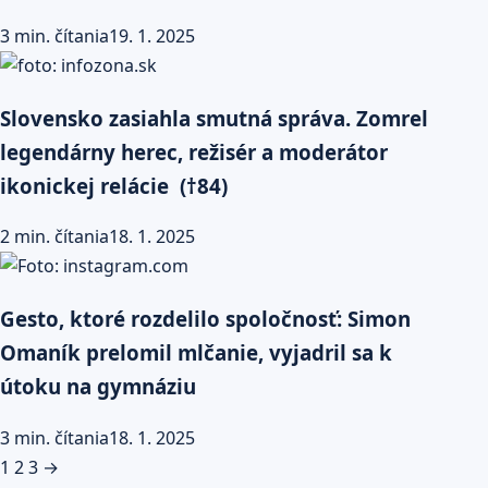
3 min. čítania
19. 1. 2025
Slovensko zasiahla smutná správa. Zomrel
legendárny herec, režisér a moderátor
ikonickej relácie (†84)
2 min. čítania
18. 1. 2025
Gesto, ktoré rozdelilo spoločnosť: Simon
Omaník prelomil mlčanie, vyjadril sa k
útoku na gymnáziu
3 min. čítania
18. 1. 2025
Stránkovanie
1
2
3
→