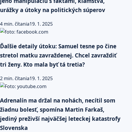
jeho manipuláciu s faktami, klamstvá,
urážky a útoky na politických súperov
4 min. čítania
19. 1. 2025
Ďalšie detaily útoku: Samuel tesne po čine
stretol matku zavraždenej. Chcel zavraždiť
tri ženy. Kto mala byť tá tretia?
2 min. čítania
19. 1. 2025
Adrenalín ma držal na nohách, necítil som
žiadnu bolesť, spomína Martin Farkaš,
jediný preživší najväčšej leteckej katastrofy
Slovenska