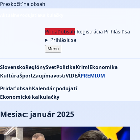
Preskočiť na obsah
Aktuálne
Podujatia
Kalkulačky
Pridať obsah
Registrácia
Prihlásiť sa
Prihlásiť sa
Menu
Slovensko
Regióny
Svet
Politika
Krimi
Ekonomika
Kultúra
Šport
Zaujímavosti
VIDEÁ
PREMIUM
Pridať obsah
Kalendár podujatí
Ekonomické kalkulačky
Mesiac: január 2025