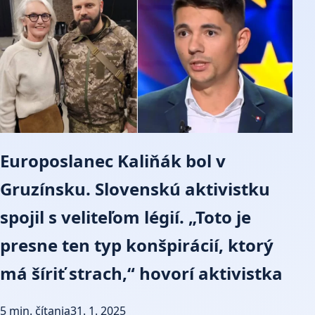
Europoslanec Kaliňák bol v
Gruzínsku. Slovenskú aktivistku
spojil s veliteľom légií. „Toto je
presne ten typ konšpirácií, ktorý
má šíriť strach,“ hovorí aktivistka
5 min. čítania
31. 1. 2025