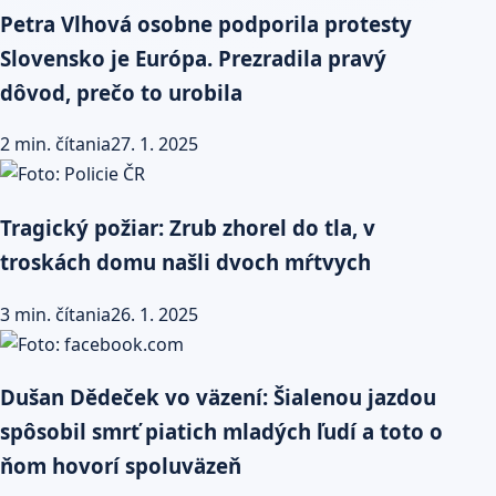
Petra Vlhová osobne podporila protesty
Slovensko je Európa. Prezradila pravý
dôvod, prečo to urobila
2 min. čítania
27. 1. 2025
Tragický požiar: Zrub zhorel do tla, v
troskách domu našli dvoch mŕtvych
3 min. čítania
26. 1. 2025
Dušan Dědeček vo väzení: Šialenou jazdou
spôsobil smrť piatich mladých ľudí a toto o
ňom hovorí spoluväzeň