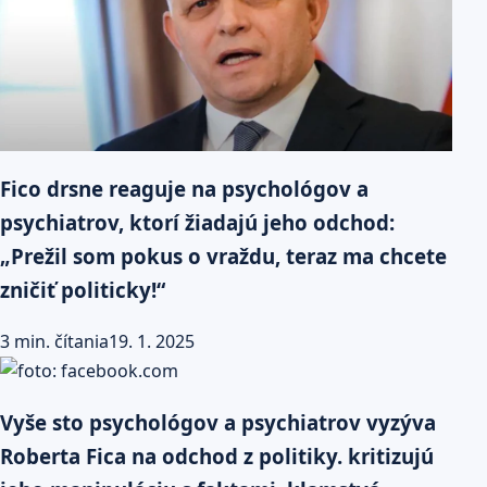
Fico drsne reaguje na psychológov a
psychiatrov, ktorí žiadajú jeho odchod:
„Prežil som pokus o vraždu, teraz ma chcete
zničiť politicky!“
3 min. čítania
19. 1. 2025
Vyše sto psychológov a psychiatrov vyzýva
Roberta Fica na odchod z politiky. kritizujú