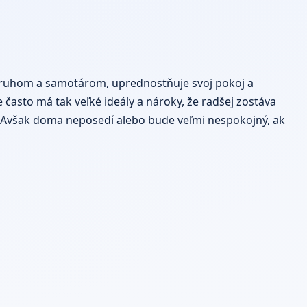
rodruhom a samotárom, uprednostňuje svoj pokoj a
e často má tak veľké ideály a nároky, že radšej zostáva
u. Avšak doma neposedí alebo bude veľmi nespokojný, ak