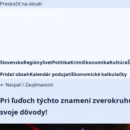
Preskočiť na obsah
Aktuálne
Podujatia
Kalkulačky
Slovensko
Regióny
Svet
Politika
Krimi
Ekonomika
Kultúra
Š
Pridať obsah
Kalendár podujatí
Ekonomické kalkulačky
← Naspäť
/
Zaujímavosti
Pri ľuďoch týchto znamení zverokruh
svoje dôvody!