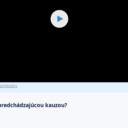
▶
82079922816
s predchádzajúcou kauzou?