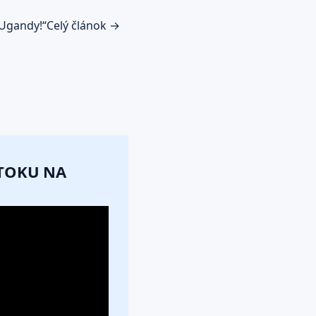
 Ugandy!“
Celý článok →
ÚTOKU NA