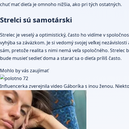
chuť mať dieťa je omnoho nižšia, ako pri tých ostatných.
Strelci sú samotárski
Strelec je veselý a optimistický, často ho vidíme v spolo
vyhýba sa záväzkom. Je si vedomý svojej veľkej nezávislosti 
sám, pretože realita s nimi nemá veľa spoločného. Strelec
bude musieť sedieť doma a starať sa o dieťa príliš často.
Mohlo by vás zaujímať
Influencerka zverejnila video Gáboríka s inou ženou. Niekto 