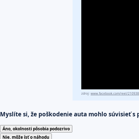
zdroj:
www.facebook.com/reel/21093
Myslíte si, že poškodenie auta mohlo súvisieť 
Áno, okolnosti pôsobia podozrivo
Nie, môže ísť o náhodu