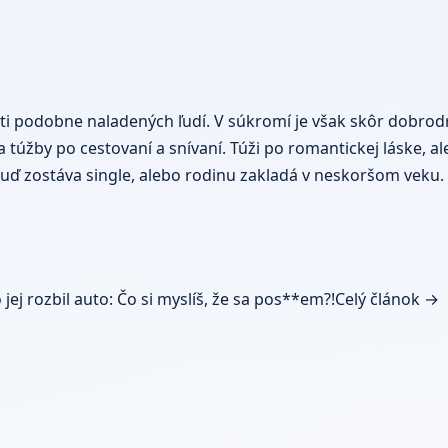
čnosti podobne naladených ľudí. V súkromí je však skôr dob
a túžby po cestovaní a snívaní. Túži po romantickej láske, al
 buď zostáva single, alebo rodinu zakladá v neskoršom vek
jej rozbil auto: Čo si myslíš, že sa pos**em?!
Celý článok →