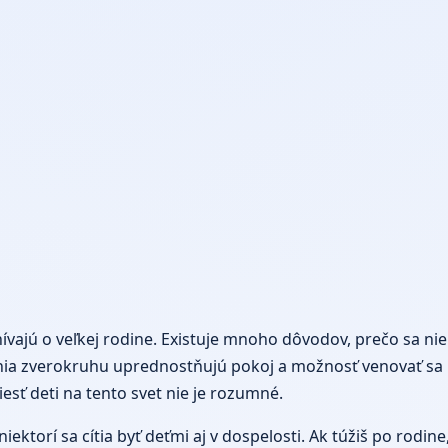
nívajú o veľkej rodine. Existuje mnoho dôvodov, prečo sa ni
zverokruhu uprednostňujú pokoj a možnosť venovať sa iný
viesť deti na tento svet nie je rozumné.
ktorí sa cítia byť deťmi aj v dospelosti. Ak túžiš po rodine