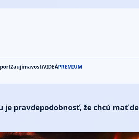
port
Zaujímavosti
VIDEÁ
PREMIUM
u je pravdepodobnosť, že chcú mať de