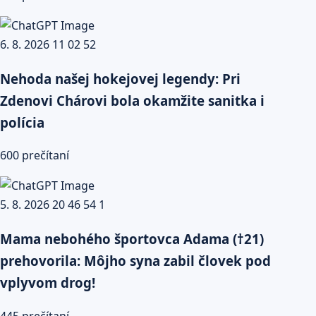
Nehoda našej hokejovej legendy: Pri
Zdenovi Chárovi bola okamžite sanitka i
polícia
600 prečítaní
Mama nebohého športovca Adama (†21)
prehovorila: Môjho syna zabil človek pod
vplyvom drog!
445 prečítaní