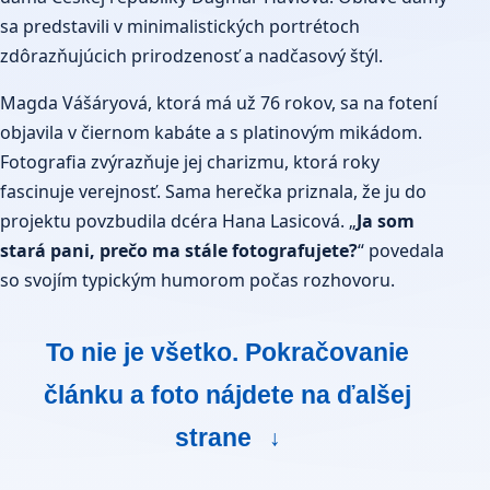
sa predstavili v minimalistických portrétoch
zdôrazňujúcich prirodzenosť a nadčasový štýl.
Magda Vášáryová, ktorá má už 76 rokov, sa na fotení
objavila v čiernom kabáte a s platinovým mikádom.
Fotografia zvýrazňuje jej charizmu, ktorá roky
fascinuje verejnosť. Sama herečka priznala, že ju do
projektu povzbudila dcéra Hana Lasicová. „
Ja som
stará pani, prečo ma stále fotografujete?
“ povedala
so svojím typickým humorom počas rozhovoru.
To nie je všetko. Pokračovanie
článku a foto nájdete na ďalšej
strane
↓