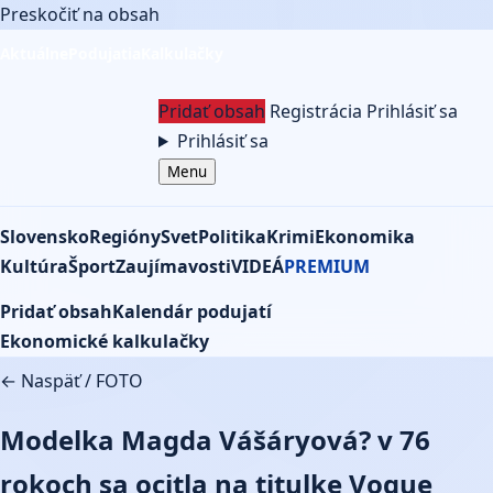
Preskočiť na obsah
Aktuálne
Podujatia
Kalkulačky
Pridať obsah
Registrácia
Prihlásiť sa
Prihlásiť sa
Menu
Slovensko
Regióny
Svet
Politika
Krimi
Ekonomika
Kultúra
Šport
Zaujímavosti
VIDEÁ
PREMIUM
Pridať obsah
Kalendár podujatí
Ekonomické kalkulačky
← Naspäť
/
FOTO
Modelka Magda Vášáryová? v 76
rokoch sa ocitla na titulke Vogue