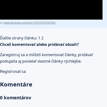
roj:
www.facebook.com/reel/1337918191607694
Ďalšie strany článku:
1
2
Chceš komentovať alebo pridávať obsah?
Zaregistruj sa a môžeš komentovať články, pridávať
podujatia aj posielať vlastné články rýchlejšie.
Registrovať sa
Komentáre
0 komentárov