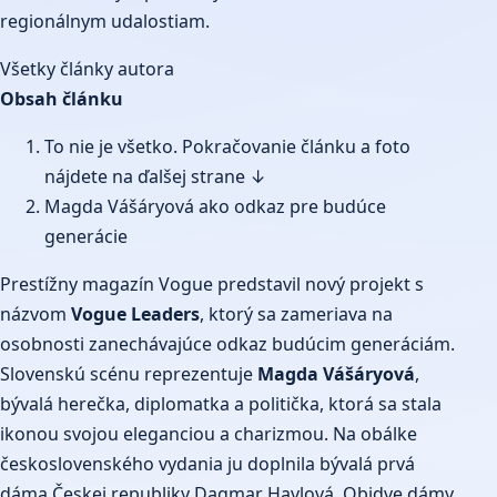
regionálnym udalostiam.
Všetky články autora
Obsah článku
To nie je všetko. Pokračovanie článku a foto
nájdete na ďalšej strane ↓
Magda Vášáryová ako odkaz pre budúce
generácie
Prestížny magazín Vogue predstavil nový
projekt
s
názvom
Vogue Leaders
, ktorý sa zameriava na
osobnosti zanechávajúce odkaz budúcim generáciám.
Slovenskú scénu reprezentuje
Magda Vášáryová
,
bývalá herečka, diplomatka a politička, ktorá sa stala
ikonou svojou eleganciou a charizmou. Na obálke
československého vydania ju doplnila bývalá prvá
dáma Českej republiky Dagmar Havlová. Obidve dámy