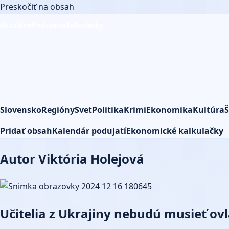
Preskočiť na obsah
Aktuálne
Podujatia
Kalkulačky
Slovensko
Regióny
Svet
Politika
Krimi
Ekonomika
Kultúra
Š
Pridať obsah
Kalendár podujatí
Ekonomické kalkulačky
Autor Viktória Holejová
Učitelia z Ukrajiny nebudú musieť ov