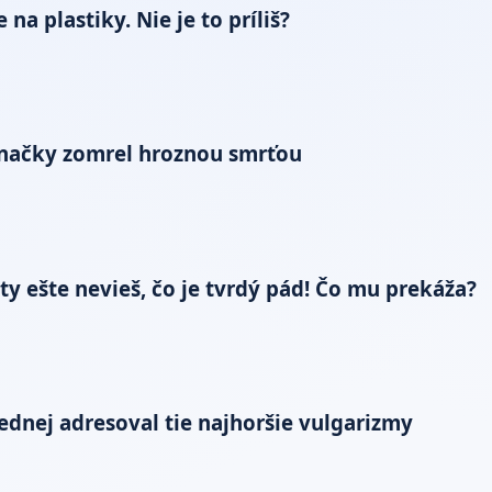
a plastiky. Nie je to príliš?
 značky zomrel hroznou smrťou
ty ešte nevieš, čo je tvrdý pád! Čo mu prekáža?
dnej adresoval tie najhoršie vulgarizmy