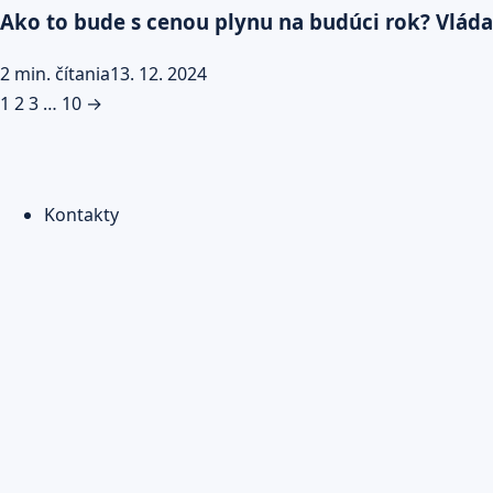
Ako to bude s cenou plynu na budúci rok? Vlád
2 min. čítania
13. 12. 2024
Stránkovanie
1
2
3
…
10
→
príspevkov
Kontakty