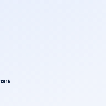
yzerá