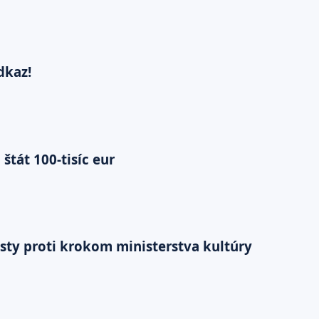
dkaz!
tát 100-tisíc eur
esty proti krokom ministerstva kultúry