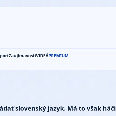
port
Zaujímavosti
VIDEÁ
PREMIUM
ládať slovenský jazyk. Má to však háč