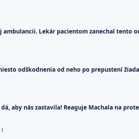
ej ambulancii. Lekár pacientom zanechal tento o
esto odškodnenia od neho po prepustení žiada š
a dá, aby nás zastavila! Reaguje Machala na prot