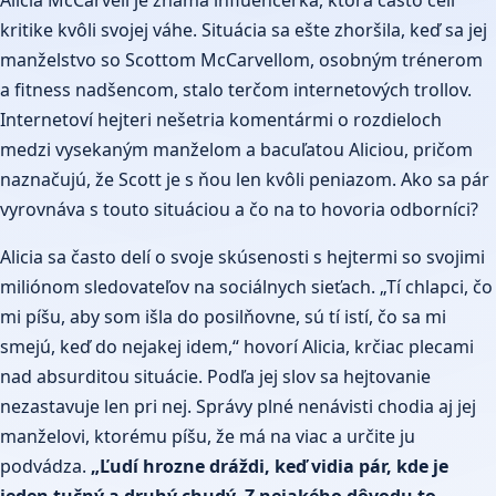
Alicia McCarvell je známa influencerka, ktorá často čelí
kritike kvôli svojej váhe. Situácia sa ešte zhoršila, keď sa jej
manželstvo so Scottom McCarvellom, osobným trénerom
a fitness nadšencom, stalo terčom internetových trollov.
Internetoví hejteri nešetria komentármi o rozdieloch
medzi vysekaným manželom a bacuľatou Aliciou, pričom
naznačujú, že Scott je s ňou len kvôli peniazom. Ako sa pár
vyrovnáva s touto situáciou a čo na to hovoria odborníci?
Alicia sa často delí o svoje skúsenosti s hejtermi so svojimi
miliónom sledovateľov na sociálnych sieťach. „Tí chlapci, čo
mi píšu, aby som išla do posilňovne, sú tí istí, čo sa mi
smejú, keď do nejakej idem,“ hovorí Alicia, krčiac plecami
nad absurditou situácie. Podľa jej slov sa hejtovanie
nezastavuje len pri nej. Správy plné nenávisti chodia aj jej
manželovi, ktorému píšu, že má na viac a určite ju
podvádza.
„Ľudí hrozne dráždi, keď vidia pár, kde je