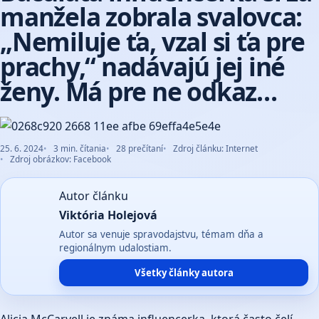
manžela zobrala svalovca:
„Nemiluje ťa, vzal si ťa pre
prachy,“ nadávajú jej iné
ženy. Má pre ne odkaz…
25. 6. 2024
3 min. čítania
28 prečítaní
Zdroj článku: Internet
Zdroj obrázkov: Facebook
Autor článku
Viktória Holejová
Autor sa venuje spravodajstvu, témam dňa a
regionálnym udalostiam.
Všetky články autora