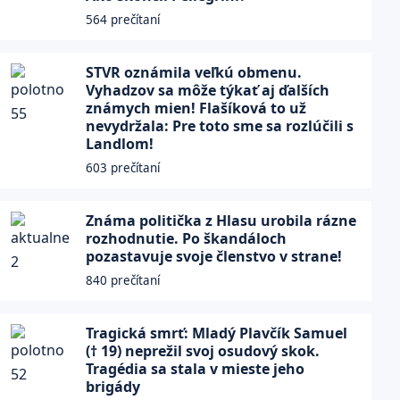
564 prečítaní
STVR oznámila veľkú obmenu.
Vyhadzov sa môže týkať aj ďalších
známych mien! Flašíková to už
nevydržala: Pre toto sme sa rozlúčili s
Landlom!
603 prečítaní
Známa politička z Hlasu urobila rázne
rozhodnutie. Po škandáloch
pozastavuje svoje členstvo v strane!
840 prečítaní
Tragická smrť: Mladý Plavčík Samuel
(† 19) neprežil svoj osudový skok.
Tragédia sa stala v mieste jeho
brigády