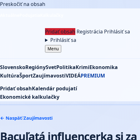
Preskočiť na obsah
Aktuálne
Podujatia
Kalkulačky
Pridať obsah
Registrácia
Prihlásiť sa
Prihlásiť sa
Menu
Slovensko
Regióny
Svet
Politika
Krimi
Ekonomika
Kultúra
Šport
Zaujímavosti
VIDEÁ
PREMIUM
Pridať obsah
Kalendár podujatí
Ekonomické kalkulačky
← Naspäť
/
Zaujímavosti
Bacuľatá influencerka si za