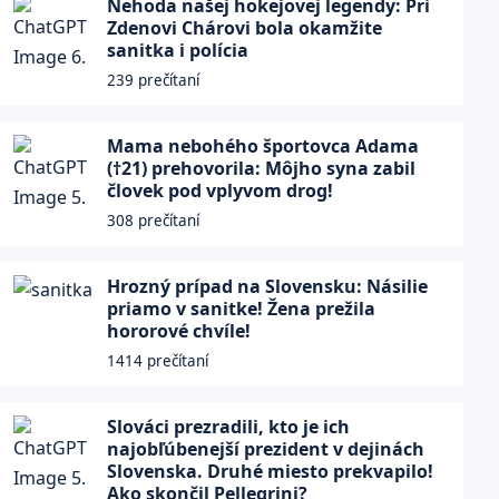
Nehoda našej hokejovej legendy: Pri
Zdenovi Chárovi bola okamžite
sanitka i polícia
239 prečítaní
Mama nebohého športovca Adama
(†21) prehovorila: Môjho syna zabil
človek pod vplyvom drog!
308 prečítaní
Hrozný prípad na Slovensku: Násilie
priamo v sanitke! Žena prežila
hororové chvíle!
1414 prečítaní
Slováci prezradili, kto je ich
najobľúbenejší prezident v dejinách
Slovenska. Druhé miesto prekvapilo!
Ako skončil Pellegrini?