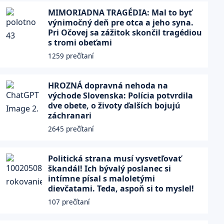
MIMORIADNA TRAGÉDIA: Mal to byť
výnimočný deň pre otca a jeho syna.
Pri Očovej sa zážitok skončil tragédiou
s tromi obeťami
1259 prečítaní
HROZNÁ dopravná nehoda na
východe Slovenska: Polícia potvrdila
dve obete, o životy ďalších bojujú
záchranari
2645 prečítaní
Politická strana musí vysvetľovať
škandál! Ich bývalý poslanec si
intímne písal s maloletými
dievčatami. Teda, aspoň si to myslel!
107 prečítaní