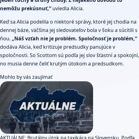
jeden tučný a druhý chudý. Z nejakého dôvodu to
nemôžu prekúsnuť,“
uviedla Alicia.
Keď sa Alicia podelila o niektoré správy, ktoré jej chodia na
dennej báze, väčšina jej sledovateľov bola v šoku a súcitili s
ňou.
„Náš vzťah nie je problém. Spoločnosť je problém,“
dodáva Alicia, keď kritizuje predsudky panujúce v
spoločnosti. So Scottom sú podľa jej slov šťastní a spokojní,
no musia denne čeliť krutým útokom a predsudkom.
Mohlo by vás zaujímať
AKTUÁLNE: Brutálny útok na taxikára na Slovensku. Podľa