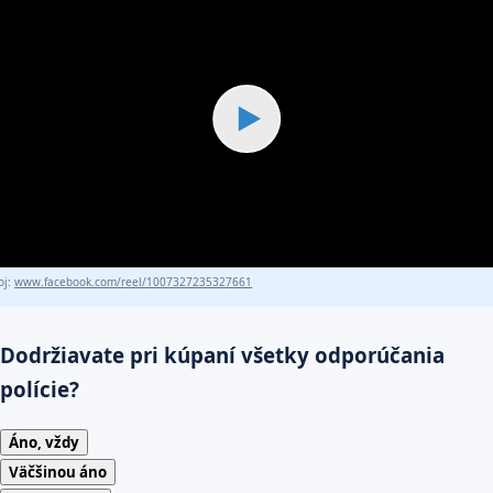
▶
oj:
www.facebook.com/reel/1007327235327661
Dodržiavate pri kúpaní všetky odporúčania
polície?
Áno, vždy
Väčšinou áno