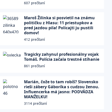
607 prečítaní
Maroš Žilinka si posvietil na známu
političku z Hlasu: 11 priestupkov a
pred jazdou pila! Policajti ju pustili
domov!
412 prečítaní
Tragicky zahynul profesionálny vojak
Tomáš. Polícia začala trestné stíhanie
861 prečítaní
Marián, čože to tam robíš? Slovensko
rieši zábery Gáboríka s cudzou ženou.
Influencerka má jasno: PODVÁDZA
MANŽELKU!
3114 prečítaní