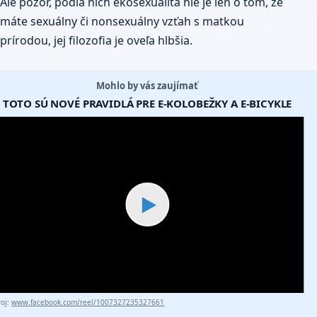
Ale pozor, podľa nich ekosexualita nie je len o tom, že
máte sexuálny či nonsexuálny vzťah s matkou
prírodou, jej filozofia je oveľa hlbšia.
Mohlo by vás zaujímať
TOTO SÚ NOVÉ PRAVIDLÁ PRE E-KOLOBEŽKY A E-BICYKLE
▶
roj:
www.facebook.com/reel/1007327235327661