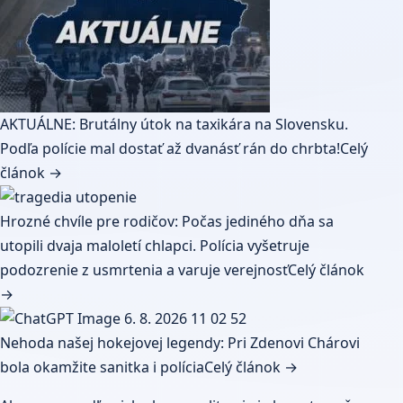
AKTUÁLNE: Brutálny útok na taxikára na Slovensku.
Podľa polície mal dostať až dvanásť rán do chrbta!
Celý
článok →
Hrozné chvíle pre rodičov: Počas jediného dňa sa
utopili dvaja maloletí chlapci. Polícia vyšetruje
podozrenie z usmrtenia a varuje verejnosť
Celý článok
→
Nehoda našej hokejovej legendy: Pri Zdenovi Chárovi
bola okamžite sanitka i polícia
Celý článok →