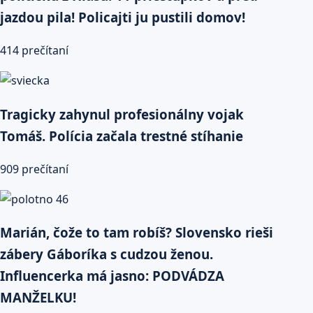
jazdou pila! Policajti ju pustili domov!
414 prečítaní
Tragicky zahynul profesionálny vojak
Tomáš. Polícia začala trestné stíhanie
909 prečítaní
Marián, čože to tam robíš? Slovensko rieši
zábery Gáboríka s cudzou ženou.
Influencerka má jasno: PODVÁDZA
MANŽELKU!