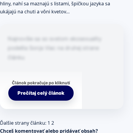
hliny, nahí sa maznajú s listami, špičkou jazyka sa
ukájajú na chuti a vôni kvetov…
Najnovšie sa so svetom ekosexuality
podelila Sonja Viac na druhej strane
článku
Článok pokračuje po kliknutí
Prečítaj celý článok
Ďalšie strany článku:
1
2
Chceš komentovať alebo pridávať obsah?