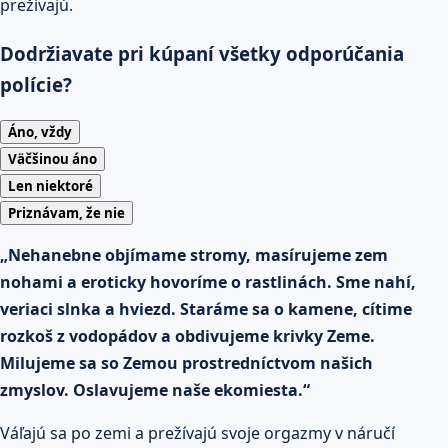
prežívajú.
Dodržiavate pri kúpaní všetky odporúčania
polície?
Áno, vždy
Väčšinou áno
Len niektoré
Priznávam, že nie
„Nehanebne objímame stromy, masírujeme zem
nohami a eroticky hovoríme o rastlinách. Sme nahí,
veriaci slnka a hviezd. Staráme sa o kamene, cítime
rozkoš z vodopádov a obdivujeme krivky Zeme.
Milujeme sa so Zemou prostredníctvom našich
zmyslov. Oslavujeme naše ekomiesta.“
Váľajú sa po zemi a prežívajú svoje orgazmy v náručí