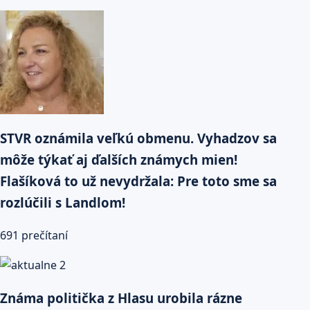
STVR oznámila veľkú obmenu. Vyhadzov sa
môže týkať aj ďalších známych mien!
Flašíková to už nevydržala: Pre toto sme sa
rozlúčili s Landlom!
691 prečítaní
Známa politička z Hlasu urobila rázne