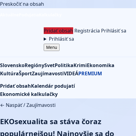
Preskočiť na obsah
Aktuálne
Podujatia
Kalkulačky
Pridať obsah
Registrácia
Prihlásiť sa
Prihlásiť sa
Menu
Slovensko
Regióny
Svet
Politika
Krimi
Ekonomika
Kultúra
Šport
Zaujímavosti
VIDEÁ
PREMIUM
Pridať obsah
Kalendár podujatí
Ekonomické kalkulačky
← Naspäť
/
Zaujímavosti
EKOsexualita sa stáva čoraz
populárnejšou! Najnovšie sa do