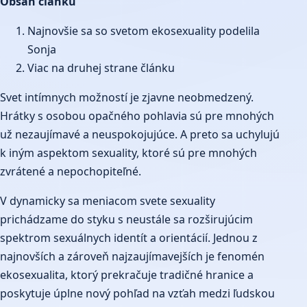
Obsah článku
Najnovšie sa so svetom ekosexuality podelila
Sonja
Viac na druhej strane článku
Svet intímnych možností je zjavne neobmedzený.
Hrátky s osobou opačného pohlavia sú pre mnohých
už nezaujímavé a neuspokojujúce. A preto sa uchylujú
k iným aspektom sexuality, ktoré sú pre mnohých
zvrátené a nepochopiteľné.
V dynamicky sa meniacom svete sexuality
prichádzame do styku s neustále sa rozširujúcim
spektrom sexuálnych identít a orientácií. Jednou z
najnovších a zároveň najzaujímavejších je fenomén
ekosexualita, ktorý prekračuje tradičné hranice a
poskytuje úplne nový pohľad na vzťah medzi ľudskou