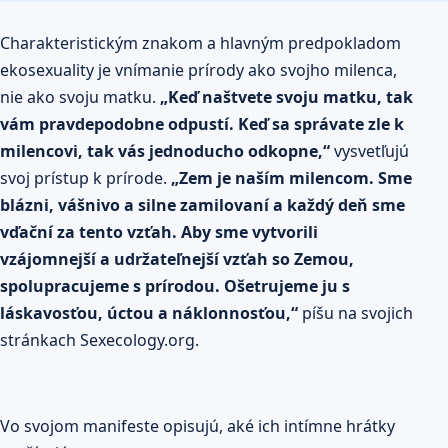
Charakteristickým znakom a hlavným predpokladom
ekosexuality je vnímanie prírody ako svojho milenca,
nie ako svoju matku.
„Keď naštvete svoju matku, tak
vám pravdepodobne odpustí. Keď sa správate zle k
milencovi, tak vás jednoducho odkopne,“
vysvetľujú
svoj prístup k prírode.
„Zem je naším milencom. Sme
blázni, vášnivo a silne zamilovaní a každý deň sme
vďační za tento vzťah. Aby sme vytvorili
vzájomnejší a udržateľnejší vzťah so Zemou,
spolupracujeme s prírodou. Ošetrujeme ju s
láskavosťou, úctou a náklonnosťou,“
píšu na svojich
stránkach Sexecology.org.
Vo svojom manifeste opisujú, aké ich intímne hrátky