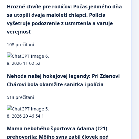
Hrozné chvíle pre rodičov: Počas jediného dňa
sa utopili dvaja maloletí chlapci. Polícia
vyšetruje podozrenie z usmrtenia a varuje
verejnosť
108 prečítaní
Nehoda našej hokejovej legendy: Pri Zdenovi
Chárovi bola okamžite sanitka i polícia
513 prečítaní
Mama nebohého športovca Adama (†21)
prehovorila: Môjho syna zabil človek pod