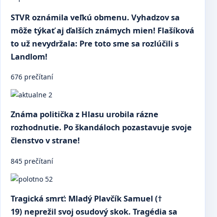
STVR oznámila veľkú obmenu. Vyhadzov sa
môže týkať aj ďalších známych mien! Flašíková
to už nevydržala: Pre toto sme sa rozlúčili s
Landlom!
676 prečítaní
Známa politička z Hlasu urobila rázne
rozhodnutie. Po škandáloch pozastavuje svoje
členstvo v strane!
845 prečítaní
Tragická smrť: Mladý Plavčík Samuel (†
19) neprežil svoj osudový skok. Tragédia sa