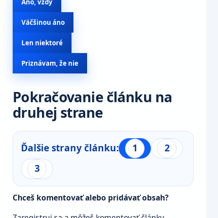
Áno, vždy
Väčšinou áno
Len niektoré
Priznávam, že nie
Pokračovanie článku na
druhej strane
Ďalšie strany článku:
1
2
3
Chceš komentovať alebo pridávať obsah?
Zaregistruj sa a môžeš komentovať články,