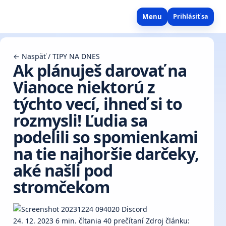
Menu
Prihlásiť sa
← Naspäť
/
TIPY NA DNES
Ak plánuješ darovať na
Vianoce niektorú z
týchto vecí, ihneď si to
rozmysli! Ľudia sa
podelili so spomienkami
na tie najhoršie darčeky,
aké našli pod
stromčekom
24. 12. 2023
6 min. čítania
40 prečítaní
Zdroj článku: