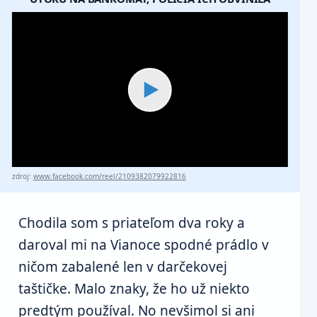
▶
zdroj:
www.facebook.com/reel/2109382079922816
Chodila som s priateľom dva roky a
daroval mi na Vianoce spodné prádlo v
ničom zabalené len v darčekovej
taštičke. Malo znaky, že ho už niekto
predtým používal. No nevšimol si ani