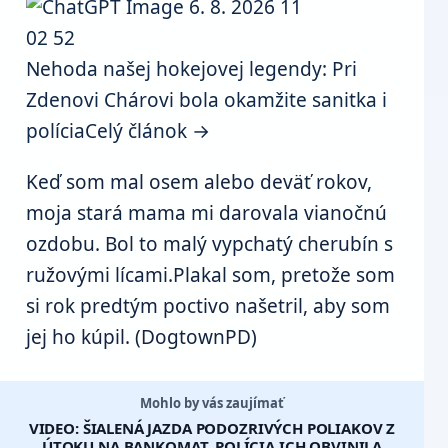
Nehoda našej hokejovej legendy: Pri
Zdenovi Chárovi bola okamžite sanitka i
polícia
Celý článok →
Keď som mal osem alebo deväť rokov,
moja stará mama mi darovala vianočnú
ozdobu. Bol to malý vypchatý cherubín s
ružovými lícami.Plakal som, pretože som
si rok predtým poctivo našetril, aby som
jej ho kúpil. (DogtownPD)
Mohlo by vás zaujímať
VIDEO: ŠIALENÁ JAZDA PODOZRIVÝCH POLIAKOV Z
ÚTOKU NA BANKOMAT, POLÍCIA ICH OBVINILA