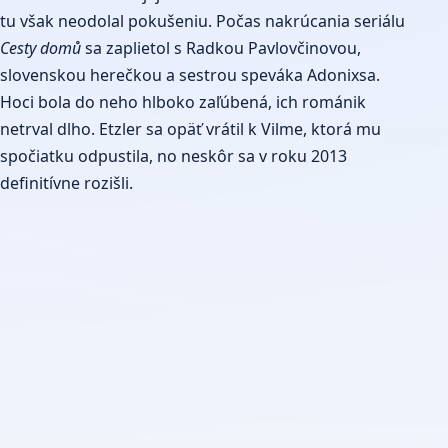
tu však neodolal pokušeniu. Počas nakrúcania seriálu
Cesty domů
sa zaplietol s Radkou Pavlovčinovou,
slovenskou herečkou a sestrou speváka Adonixsa.
Hoci bola do neho hlboko zaľúbená, ich románik
netrval dlho. Etzler sa opäť vrátil k Vilme, ktorá mu
spočiatku odpustila, no neskôr sa v roku 2013
definitívne rozišli.