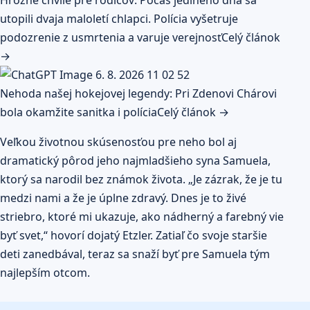
utopili dvaja maloletí chlapci. Polícia vyšetruje
podozrenie z usmrtenia a varuje verejnosť
Celý článok
→
Nehoda našej hokejovej legendy: Pri Zdenovi Chárovi
bola okamžite sanitka i polícia
Celý článok →
Veľkou životnou skúsenosťou pre neho bol aj
dramatický pôrod jeho najmladšieho syna Samuela,
ktorý sa narodil bez známok života. „Je zázrak, že je tu
medzi nami a že je úplne zdravý. Dnes je to živé
striebro, ktoré mi ukazuje, ako nádherný a farebný vie
byť svet,“ hovorí dojatý Etzler. Zatiaľ čo svoje staršie
deti zanedbával, teraz sa snaží byť pre Samuela tým
najlepším otcom.