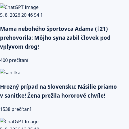
Mama nebohého športovca Adama (†21)
prehovorila: Môjho syna zabil človek pod
vplyvom drog!
400 prečítaní
Hrozný prípad na Slovensku: Násilie priamo
v sanitke! Žena prežila hororové chvíle!
1538 prečítaní