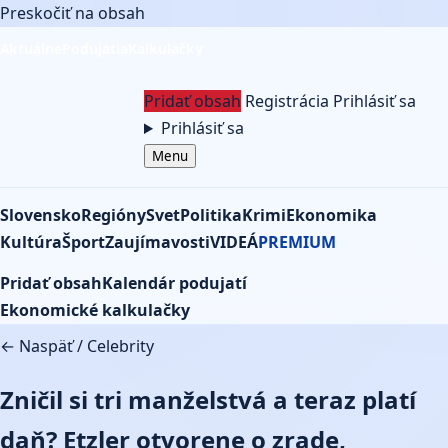
Preskočiť na obsah
Aktuálne
Podujatia
Kalkulačky
Pridať obsah
Registrácia
Prihlásiť sa
Prihlásiť sa
Menu
Slovensko
Regióny
Svet
Politika
Krimi
Ekonomika
Kultúra
Šport
Zaujímavosti
VIDEÁ
PREMIUM
Pridať obsah
Kalendár podujatí
Ekonomické kalkulačky
← Naspäť
/
Celebrity
Zničil si tri manželstvá a teraz platí
daň? Etzler otvorene o zrade,