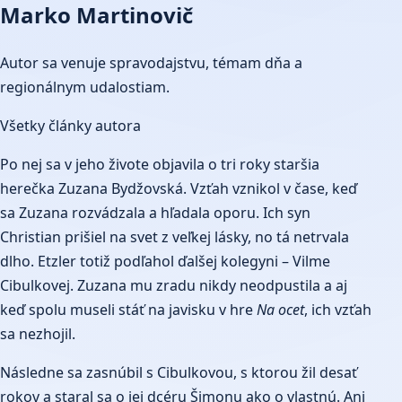
Marko Martinovič
Autor sa venuje spravodajstvu, témam dňa a
regionálnym udalostiam.
Všetky články autora
Po nej sa v jeho živote objavila o tri roky staršia
herečka Zuzana Bydžovská. Vzťah vznikol v čase, keď
sa Zuzana rozvádzala a hľadala oporu. Ich syn
Christian prišiel na svet z veľkej lásky, no tá netrvala
dlho. Etzler totiž podľahol ďalšej kolegyni – Vilme
Cibulkovej. Zuzana mu zradu nikdy neodpustila a aj
keď spolu museli stáť na javisku v hre
Na ocet
, ich vzťah
sa nezhojil.
Následne sa zasnúbil s Cibulkovou, s ktorou žil desať
rokov a staral sa o jej dcéru Šimonu ako o vlastnú. Ani