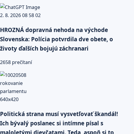
HROZNÁ dopravná nehoda na východe
Slovenska: Polícia potvrdila dve obete, o
životy ďalších bojujú záchranari
2658 prečítaní
Politická strana musí vysvetľovať škandál!
Ich bývalý poslanec si intímne písal s
maloletými dievčatami. Teda, aspoň si to