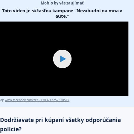
Mohlo by vás zaujímať
Toto video je súčasťou kampane “Nezabudni na mna v
aute.”
▶
roj:
www.facebook.com/reel/1703747257330517
Dodržiavate pri kúpaní všetky odporúčania
polície?