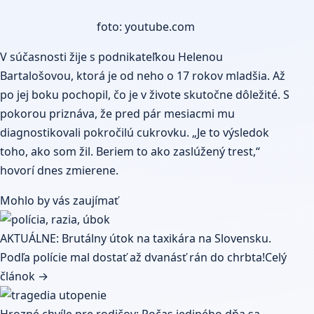
foto: youtube.com
V súčasnosti žije s podnikateľkou Helenou
Bartalošovou, ktorá je od neho o 17 rokov mladšia. Až
po jej boku pochopil, čo je v živote skutočne dôležité. S
pokorou priznáva, že pred pár mesiacmi mu
diagnostikovali pokročilú cukrovku. „Je to výsledok
toho, ako som žil. Beriem to ako zaslúžený trest,“
hovorí dnes zmierene.
Mohlo by vás zaujímať
AKTUÁLNE: Brutálny útok na taxikára na Slovensku.
Podľa polície mal dostať až dvanásť rán do chrbta!
Celý
článok →
Hrozné chvíle pre rodičov: Počas jediného dňa sa