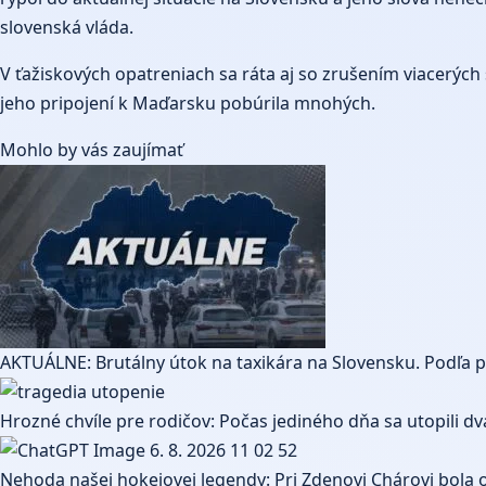
slovenská vláda.
V ťažiskových opatreniach sa ráta aj so zrušením viacerýc
jeho pripojení k Maďarsku pobúrila mnohých.
Mohlo by vás zaujímať
AKTUÁLNE: Brutálny útok na taxikára na Slovensku. Podľa po
Hrozné chvíle pre rodičov: Počas jediného dňa sa utopili dva
Nehoda našej hokejovej legendy: Pri Zdenovi Chárovi bola o