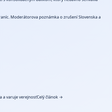
 hraníc. Moderátorova poznámka o zrušení Slovenska a
a a varuje verejnosť
Celý článok →