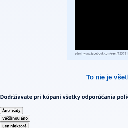
zdroj:
www.facebook.com/reel/13379
To nie je vše
Dodržiavate pri kúpaní všetky odporúčania polí
Áno, vždy
Väčšinou áno
Len niektoré