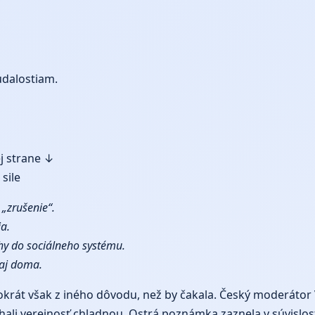
udalostiam.
ej strane ↓
sile
 „zrušenie“.
ia.
hy do sociálneho systému.
 aj doma.
tokrát však z iného dôvodu, než by čakala. Český moderáto
chali verejnosť chladnou. Ostrá poznámka zaznela v súvislo