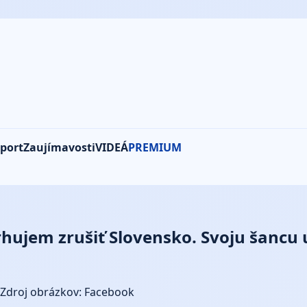
port
Zaujímavosti
VIDEÁ
PREMIUM
jem zrušiť Slovensko. Svoju šancu už
Zdroj obrázkov: Facebook