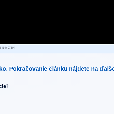
18191607694
tko. Pokračovanie článku nájdete na ďalš
cie?