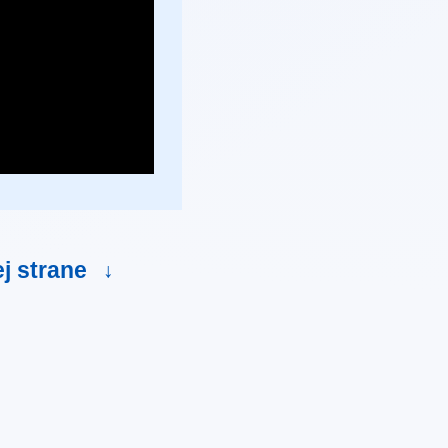
ej strane
↓