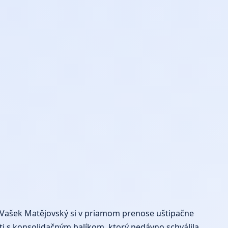
r Vašek Matějovský si v priamom prenose uštipačne
sti s konsolidačným balíkom, ktorý nedávno schválila