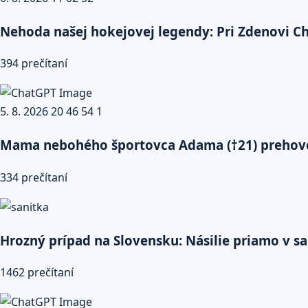
Nehoda našej hokejovej legendy: Pri Zdenovi Chá
394 prečítaní
Mama nebohého športovca Adama (†21) prehovor
334 prečítaní
Hrozný prípad na Slovensku: Násilie priamo v sa
1462 prečítaní