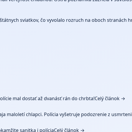
h štátnych sviatkov, čo vyvolalo rozruch na oboch stranách
lície mal dostať až dvanásť rán do chrbta!
Celý článok →
ja maloletí chlapci. Polícia vyšetruje podozrenie z usmrteni
kamžite sanitka i polícia
Celý článok →