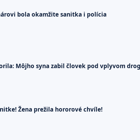
rovi bola okamžite sanitka i polícia
ila: Môjho syna zabil človek pod vplyvom drog
nitke! Žena prežila hororové chvíle!