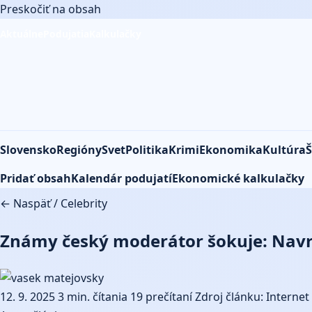
Preskočiť na obsah
Aktuálne
Podujatia
Kalkulačky
Slovensko
Regióny
Svet
Politika
Krimi
Ekonomika
Kultúra
Š
Pridať obsah
Kalendár podujatí
Ekonomické kalkulačky
← Naspäť
/
Celebrity
Známy český moderátor šokuje: Navrhu
12. 9. 2025
3 min. čítania
19 prečítaní
Zdroj článku: Internet