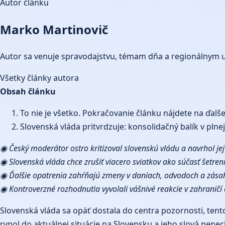
Autor článku
Marko Martinovič
Autor sa venuje spravodajstvu, témam dňa a regionálnym 
Všetky články autora
Obsah článku
To nie je všetko. Pokračovanie článku nájdete na ďalš
Slovenská vláda pritvrdzuje: konsolidačný balík v plnej 
◉ Český moderátor ostro kritizoval slovenskú vládu a navrhol jej
◉ Slovenská vláda chce zrušiť viacero sviatkov ako súčasť šetren
◉ Ďalšie opatrenia zahŕňajú zmeny v daniach, odvodoch a zása
◉ Kontroverzné rozhodnutia vyvolali vášnivé reakcie v zahraničí
Slovenská vláda sa opäť dostala do centra pozornosti, ten
rypol do aktuálnej situácie na Slovensku a jeho slová nene