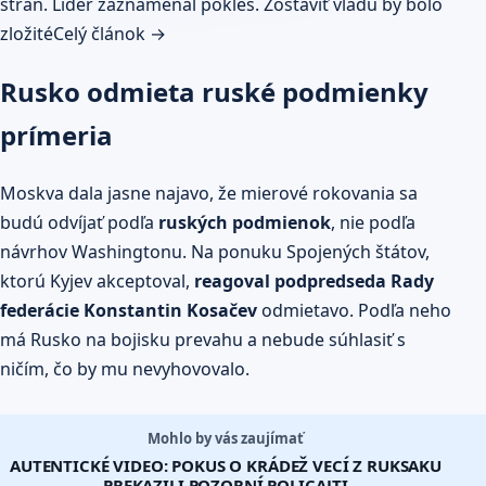
strán. Líder zaznamenal pokles. Zostaviť vládu by bolo
zložité
Celý článok →
Rusko odmieta ruské podmienky
prímeria
Moskva dala jasne najavo, že mierové rokovania sa
budú odvíjať podľa
ruských podmienok
, nie podľa
návrhov Washingtonu. Na ponuku Spojených štátov,
ktorú Kyjev akceptoval,
reagoval podpredseda Rady
federácie Konstantin Kosačev
odmietavo. Podľa neho
má Rusko na bojisku prevahu a nebude súhlasiť s
ničím, čo by mu nevyhovovalo.
Mohlo by vás zaujímať
AUTENTICKÉ VIDEO: POKUS O KRÁDEŽ VECÍ Z RUKSAKU
PREKAZILI POZORNÍ POLICAJTI