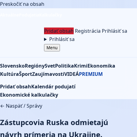
Preskočiť na obsah
Aktuálne
Podujatia
Kalkulačky
Pridať obsah
Registrácia
Prihlásiť sa
Prihlásiť sa
Menu
Slovensko
Regióny
Svet
Politika
Krimi
Ekonomika
Kultúra
Šport
Zaujímavosti
VIDEÁ
PREMIUM
Pridať obsah
Kalendár podujatí
Ekonomické kalkulačky
← Naspäť
/
Správy
Zástupcovia Ruska odmietajú
návrh prímeria na Ukrajine.