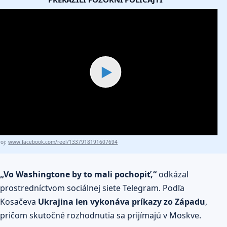
▶
roj:
www.facebook.com/reel/1337918191607694
„Vo Washingtone by to mali pochopiť,“
odkázal
prostredníctvom sociálnej siete Telegram. Podľa
Kosačeva
Ukrajina len vykonáva príkazy zo Západu
,
pričom skutočné rozhodnutia sa prijímajú v Moskve.