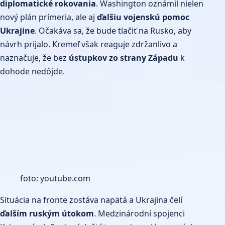
diplomatické rokovania
. Washington oznámil nielen
nový plán prímeria, ale aj
ďalšiu vojenskú pomoc
Ukrajine
. Očakáva sa, že bude tlačiť na Rusko, aby
návrh prijalo. Kremeľ však reaguje zdržanlivo a
naznačuje, že bez
ústupkov zo strany Západu
k
dohode nedôjde.
foto: youtube.com
Situácia na fronte zostáva napätá a Ukrajina čelí
ďalším ruským útokom
. Medzinárodní spojenci