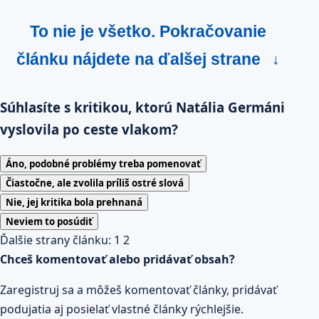
To nie je všetko. Pokračovanie
článku nájdete na ďalšej strane
↓
Súhlasíte s kritikou, ktorú Natália Germáni
vyslovila po ceste vlakom?
Áno, podobné problémy treba pomenovať
Čiastočne, ale zvolila príliš ostré slová
Nie, jej kritika bola prehnaná
Neviem to posúdiť
Ďalšie strany článku:
1
2
Chceš komentovať alebo pridávať obsah?
Zaregistruj sa a môžeš komentovať články, pridávať
podujatia aj posielať vlastné články rýchlejšie.