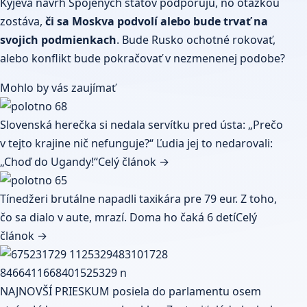
Kyjeva návrh Spojených štátov podporujú, no otázkou
zostáva,
či sa Moskva podvolí alebo bude trvať na
svojich podmienkach
. Bude Rusko ochotné rokovať,
alebo konflikt bude pokračovať v nezmenenej podobe?
Mohlo by vás zaujímať
Slovenská herečka si nedala servítku pred ústa: „Prečo
v tejto krajine nič nefunguje?“ Ľudia jej to nedarovali:
„Choď do Ugandy!“
Celý článok →
Tínedžeri brutálne napadli taxikára pre 79 eur. Z toho,
čo sa dialo v aute, mrazí. Doma ho čaká 6 detí
Celý
článok →
NAJNOVŠÍ PRIESKUM posiela do parlamentu osem