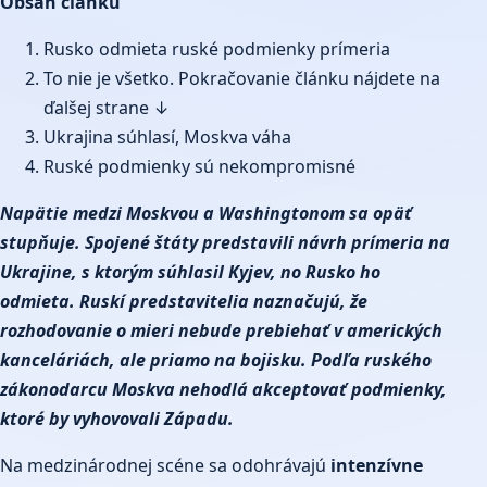
Obsah článku
Rusko odmieta ruské podmienky prímeria
To nie je všetko. Pokračovanie článku nájdete na
ďalšej strane ↓
Ukrajina súhlasí, Moskva váha
Ruské podmienky sú nekompromisné
Napätie medzi Moskvou a Washingtonom sa opäť
stupňuje. Spojené štáty predstavili návrh prímeria na
Ukrajine, s ktorým súhlasil Kyjev, no Rusko ho
odmieta. Ruskí predstavitelia naznačujú, že
rozhodovanie o mieri nebude prebiehať v amerických
kanceláriách, ale priamo na bojisku. Podľa ruského
zákonodarcu Moskva nehodlá akceptovať podmienky,
ktoré by vyhovovali Západu.
Na medzinárodnej scéne sa odohrávajú
intenzívne