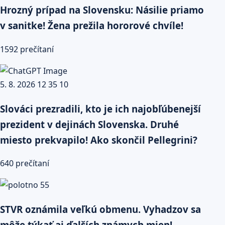
Hrozný prípad na Slovensku: Násilie priamo
v sanitke! Žena prežila hororové chvíle!
1592 prečítaní
Slováci prezradili, kto je ich najobľúbenejší
prezident v dejinách Slovenska. Druhé
miesto prekvapilo! Ako skončil Pellegrini?
640 prečítaní
STVR oznámila veľkú obmenu. Vyhadzov sa
môže týkať aj ďalších známych mien!