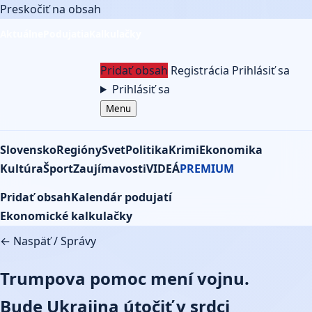
Preskočiť na obsah
Aktuálne
Podujatia
Kalkulačky
Pridať obsah
Registrácia
Prihlásiť sa
Prihlásiť sa
Menu
Slovensko
Regióny
Svet
Politika
Krimi
Ekonomika
Kultúra
Šport
Zaujímavosti
VIDEÁ
PREMIUM
Pridať obsah
Kalendár podujatí
Ekonomické kalkulačky
← Naspäť
/
Správy
Trumpova pomoc mení vojnu.
Bude Ukrajina útočiť v srdci