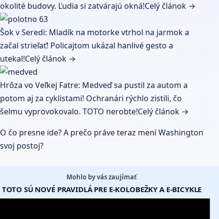
okolité budovy. Ľudia si zatvárajú okná!
Celý článok →
Šok v Seredi: Mladík na motorke vtrhol na jarmok a
začal strieľať! Policajtom ukázal hanlivé gesto a
utekal!
Celý článok →
Hrôza vo Veľkej Fatre: Medveď sa pustil za autom a
potom aj za cyklistami! Ochranári rýchlo zistili, čo
šelmu vyprovokovalo. TOTO nerobte!
Celý článok →
O čo presne ide? A prečo práve teraz mení Washington
svoj postoj?
Mohlo by vás zaujímať
TOTO SÚ NOVÉ PRAVIDLÁ PRE E-KOLOBEŽKY A E-BICYKLE