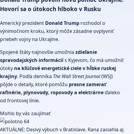
Hovorí sa o útokoch hlboko v Rusku
Americký prezident
Donald Trump
rozhodol o
výnimočnom kroku, ktorý môže zásadne ovplyvniť
priebeh vojny na Ukrajine.
Spojené štáty najnovšie umožnia
zdieľanie
spravodajských informácií
s Kyjevom, čo má umožniť
útoky
na kľúčové energetické ciele v hĺbke ruskej
krajiny
. Podľa denníka
The Wall Street Journal
(WSJ)
pôjde o detaily, ktoré pomôžu
presne zamerať
rafinérie, plynovody, ropovody a elektrárne
ďaleko
od frontovej línie.
Mohlo by vás zaujímať
AKTUÁLNE: Desivý výbuch v Bratislave. Rana zasiahla aj