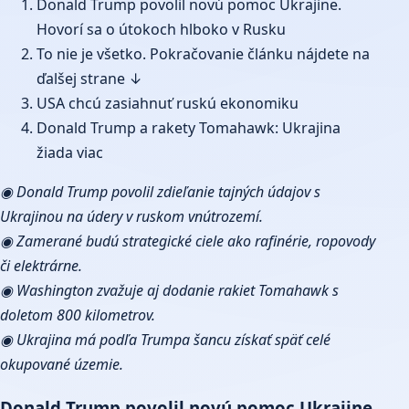
Donald Trump povolil novú pomoc Ukrajine.
Hovorí sa o útokoch hlboko v Rusku
To nie je všetko. Pokračovanie článku nájdete na
ďalšej strane ↓
USA chcú zasiahnuť ruskú ekonomiku
Donald Trump a rakety Tomahawk: Ukrajina
žiada viac
◉ Donald Trump povolil zdieľanie tajných údajov s
Ukrajinou na údery v ruskom vnútrozemí.
◉ Zamerané budú strategické ciele ako rafinérie, ropovody
či elektrárne.
◉ Washington zvažuje aj dodanie rakiet Tomahawk s
doletom 800 kilometrov.
◉ Ukrajina má podľa Trumpa šancu získať späť celé
okupované územie.
Donald Trump povolil novú pomoc Ukrajine.