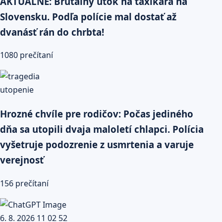
AKTUÁLNE: Brutálny útok na taxikára na
Slovensku. Podľa polície mal dostať až
dvanásť rán do chrbta!
1080 prečítaní
Hrozné chvíle pre rodičov: Počas jediného
dňa sa utopili dvaja maloletí chlapci. Polícia
vyšetruje podozrenie z usmrtenia a varuje
verejnosť
156 prečítaní