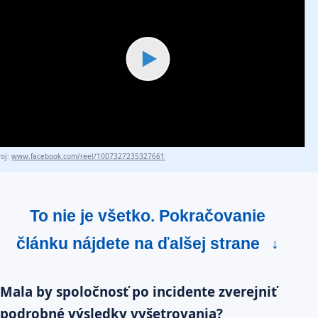
▶
roj:
www.facebook.com/reel/1007327235327661
To nie je všetko. Pokračovanie
článku nájdete na ďalšej strane
↓
Mala by spoločnosť po incidente zverejniť
podrobné výsledky vyšetrovania?