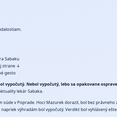
udalostiam.
ára Sabaku
ej strane ↓
né gesto
bol vypočutý. Nebol vypočutý, lebo sa opakovane osprave
Aktuality lekár Sabaka.
m súde v Poprade. Hoci Mazurek dorazil, bol bez právneho
 napriek výhradám bol vypočutý. Verdikt bol vyhlásený ešte 