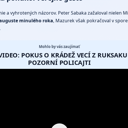
démie a vyhrotených názorov. Peter Sabaka zažaloval nielen 
v auguste minulého roka
, Mazurek však pokračoval v spore 
.
Mohlo by vás zaujímať
VIDEO: POKUS O KRÁDEŽ VECÍ Z RUKSAKU
POZORNÍ POLICAJTI