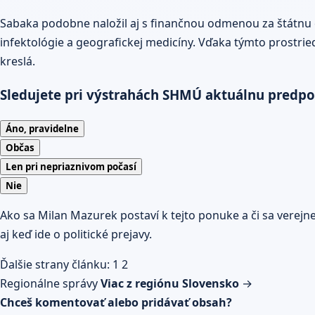
Sabaka podobne naložil aj s finančnou odmenou za štátnu c
infektológie a geografickej medicíny. Vďaka týmto prostrie
kreslá.
Sledujete pri výstrahách SHMÚ aktuálnu predp
Áno, pravidelne
Občas
Len pri nepriaznivom počasí
Nie
Ako sa Milan Mazurek postaví k tejto ponuke a či sa verejn
aj keď ide o politické prejavy.
Ďalšie strany článku:
1
2
Regionálne správy
Viac z regiónu Slovensko
→
Chceš komentovať alebo pridávať obsah?