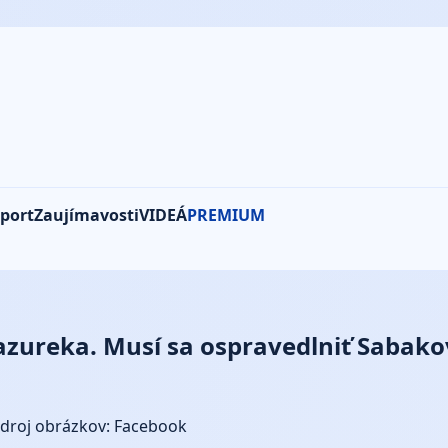
port
Zaujímavosti
VIDEÁ
PREMIUM
ureka. Musí sa ospravedlniť Sabakovi 
droj obrázkov: Facebook