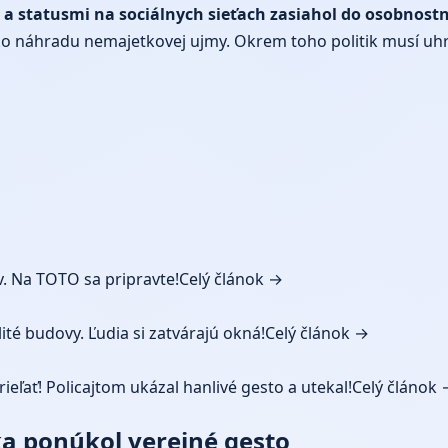
 a statusmi na sociálnych sieťach zasiahol do osobnost
o náhradu nemajetkovej ujmy. Okrem toho politik musí uhra
. Na TOTO sa pripravte!
Celý článok →
ité budovy. Ľudia si zatvárajú okná!
Celý článok →
ieľať! Policajtom ukázal hanlivé gesto a utekal!
Celý článok 
a ponúkol verejné gesto