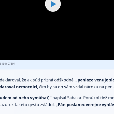
▶
18191607694
e deklaroval, že ak súd prizná odškodné,
„peniaze venuje s
daroval nemocnici
, čím by sa on sám vzdal nároku na peni
nebudem od neho vymáhať,“
napísal Sabaka. Ponúkol tiež m
azurek takéto gesto zvládol.
„Pán poslanec verejne vyhlásil