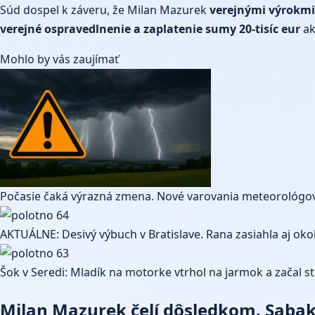
Súd dospel k záveru, že Milan Mazurek
verejnými výrokmi
verejné ospravedlnenie a zaplatenie sumy 20-tisíc eur
ak
Mohlo by vás zaujímať
Počasie čaká výrazná zmena. Nové varovania meteorológov
AKTUÁLNE: Desivý výbuch v Bratislave. Rana zasiahla aj okol
Šok v Seredi: Mladík na motorke vtrhol na jarmok a začal str
Milan Mazurek čelí dôsledkom. Sabak