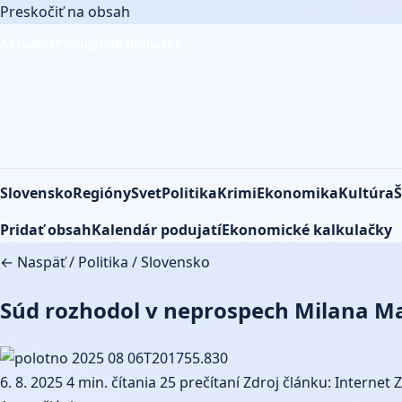
Preskočiť na obsah
Aktuálne
Podujatia
Kalkulačky
Slovensko
Regióny
Svet
Politika
Krimi
Ekonomika
Kultúra
Š
Pridať obsah
Kalendár podujatí
Ekonomické kalkulačky
← Naspäť
/
Politika
/
Slovensko
Súd rozhodol v neprospech Milana Maz
6. 8. 2025
4 min. čítania
25 prečítaní
Zdroj článku: Internet
Z