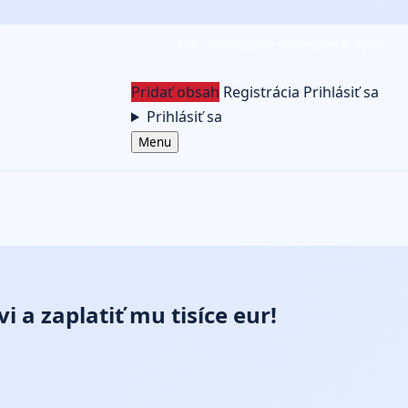
7. 8. 2026
Správy Slovensko & svet
Pridať obsah
Registrácia
Prihlásiť sa
Prihlásiť sa
Menu
a zaplatiť mu tisíce eur!