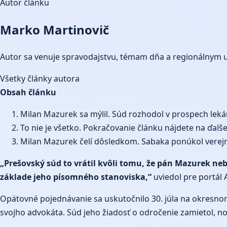
Autor článku
Marko Martinovič
Autor sa venuje spravodajstvu, témam dňa a regionálnym 
Všetky články autora
Obsah článku
Milan Mazurek sa mýlil. Súd rozhodol v prospech lek
To nie je všetko. Pokračovanie článku nájdete na ďalš
Milan Mazurek čelí dôsledkom. Sabaka ponúkol verej
„Prešovský súd to vrátil kvôli tomu, že pán Mazurek ne
základe jeho písomného stanoviska,“
uviedol pre portál 
Opätovné pojednávanie sa uskutočnilo 30. júla na okresno
svojho advokáta. Súd jeho žiadosť o odročenie zamietol, no