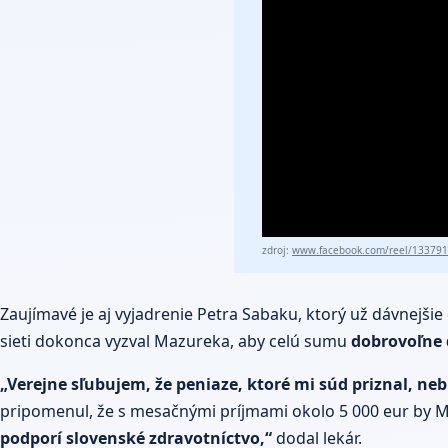
zdroj:
www.facebook.com/reel/13379
Zaujímavé je aj vyjadrenie Petra Sabaku, ktorý už dávnejši
sieti dokonca vyzval Mazureka, aby celú sumu
dobrovoľne 
„Verejne sľubujem, že peniaze, ktoré mi súd priznal, 
pripomenul, že s mesačnými príjmami okolo 5 000 eur by M
podporí slovenské zdravotníctvo,“
dodal lekár.