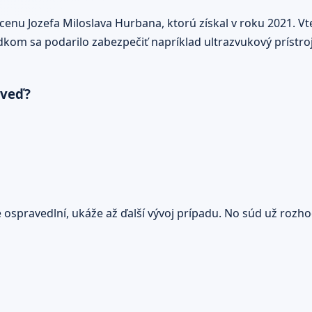
enu Jozefa Miloslava Hurbana, ktorú získal v roku 2021. Vt
dkom sa podarilo zabezpečiť napríklad ultrazvukový prístroj
oveď?
e ospravedlní, ukáže až ďalší vývoj prípadu. No súd už rozh