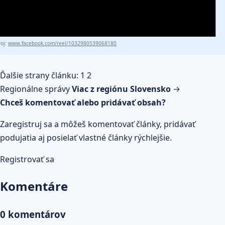
roj:
www.facebook.com/reel/1032980539068180
Ďalšie strany článku:
1
2
Regionálne správy
Viac z regiónu Slovensko
→
Chceš komentovať alebo pridávať obsah?
Zaregistruj sa a môžeš komentovať články, pridávať
podujatia aj posielať vlastné články rýchlejšie.
Registrovať sa
Komentáre
0 komentárov