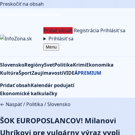
Preskočiť na obsah
Aktuálne
Podujatia
Kalkulačky
Pridať obsah
Registrácia
Prihlásiť sa
Prihlásiť sa
Menu
Slovensko
Regióny
Svet
Politika
Krimi
Ekonomika
Kultúra
Šport
Zaujímavosti
VIDEÁ
PREMIUM
Pridať obsah
Kalendár podujatí
Ekonomické kalkulačky
← Naspäť
/
Politika
/
Slovensko
ŠOK EUROPOSLANCOV! Milanovi
Uhríkovi pre vulgárny výraz vypli