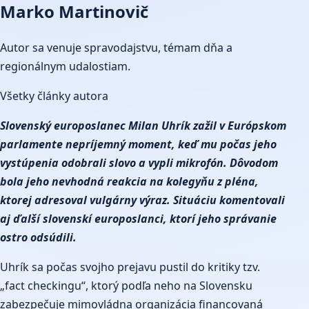
Marko Martinovič
Autor sa venuje spravodajstvu, témam dňa a
regionálnym udalostiam.
Všetky články autora
Slovenský europoslanec Milan Uhrík zažil v Európskom
parlamente nepríjemný moment, keď mu počas jeho
vystúpenia odobrali slovo a vypli mikrofón. Dôvodom
bola jeho nevhodná reakcia na kolegyňu z pléna,
ktorej adresoval vulgárny výraz. Situáciu komentovali
aj ďalší slovenskí europoslanci, ktorí jeho správanie
ostro odsúdili.
Uhrík sa počas svojho prejavu pustil do kritiky tzv.
„fact checkingu“, ktorý podľa neho na Slovensku
zabezpečuje mimovládna organizácia financovaná