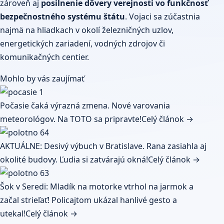
zároveň aj
posilnenie dôvery verejnosti vo funkčnosť
bezpečnostného systému štátu
. Vojaci sa zúčastnia
najmä na hliadkach v okolí železničných uzlov,
energetických zariadení, vodných zdrojov či
komunikačných centier.
Mohlo by vás zaujímať
Počasie čaká výrazná zmena. Nové varovania
meteorológov. Na TOTO sa pripravte!
Celý článok →
AKTUÁLNE: Desivý výbuch v Bratislave. Rana zasiahla aj
okolité budovy. Ľudia si zatvárajú okná!
Celý článok →
Šok v Seredi: Mladík na motorke vtrhol na jarmok a
začal strieľať! Policajtom ukázal hanlivé gesto a
utekal!
Celý článok →