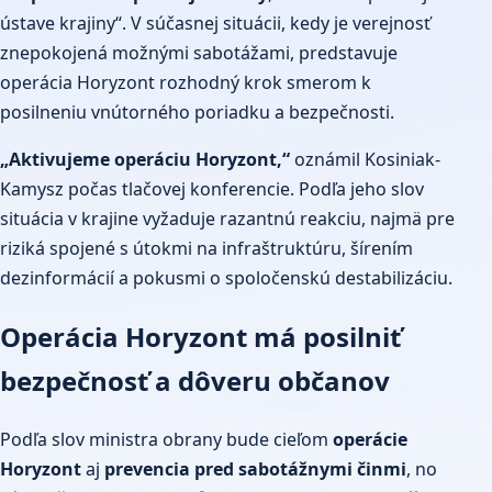
ústave krajiny“. V súčasnej situácii, kedy je verejnosť
znepokojená možnými sabotážami, predstavuje
operácia Horyzont rozhodný krok smerom k
posilneniu vnútorného poriadku a bezpečnosti.
„Aktivujeme operáciu Horyzont,“
oznámil Kosiniak-
Kamysz počas tlačovej konferencie. Podľa jeho slov
situácia v krajine vyžaduje razantnú reakciu, najmä pre
riziká spojené s útokmi na infraštruktúru, šírením
dezinformácií a pokusmi o spoločenskú destabilizáciu.
Operácia Horyzont má posilniť
bezpečnosť a dôveru občanov
Podľa slov ministra obrany bude cieľom
operácie
Horyzont
aj
prevencia pred sabotážnymi činmi
, no