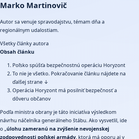
Marko Martinovič
Autor sa venuje spravodajstvu, témam dňa a
regionálnym udalostiam.
Všetky články autora
Obsah článku
Poľsko spúšťa bezpečnostnú operáciu Horyzont
To nie je všetko. Pokračovanie článku nájdete na
ďalšej strane ↓
Operácia Horyzont má posilniť bezpečnosť a
dôveru občanov
Podľa ministra obrany je táto iniciatíva výsledkom
návrhu náčelníka generálneho štábu. Ako vysvetlil, ide
o „
úlohu zameranú na zvýšenie nevojenskej
zodpovednosti poľskej armády
, ktorá má oporu aj v