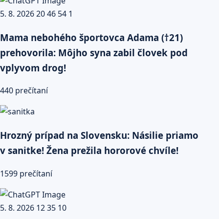
Mama nebohého športovca Adama (†21)
prehovorila: Môjho syna zabil človek pod
vplyvom drog!
440 prečítaní
Hrozný prípad na Slovensku: Násilie priamo
v sanitke! Žena prežila hororové chvíle!
1599 prečítaní