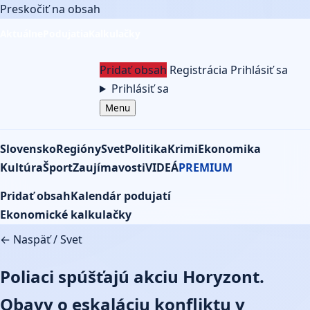
Preskočiť na obsah
Aktuálne
Podujatia
Kalkulačky
Pridať obsah
Registrácia
Prihlásiť sa
Prihlásiť sa
Menu
Slovensko
Regióny
Svet
Politika
Krimi
Ekonomika
Kultúra
Šport
Zaujímavosti
VIDEÁ
PREMIUM
Pridať obsah
Kalendár podujatí
Ekonomické kalkulačky
← Naspäť
/
Svet
Poliaci spúšťajú akciu Horyzont.
Obavy o eskaláciu konfliktu v