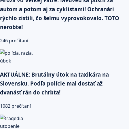
Hrôza vo Veľkej Fatre: Medveď sa pustil za
autom a potom aj za cyklistami! Ochranári
rýchlo zistili, čo šelmu vyprovokovalo. TOTO
nerobte!
246 prečítaní
AKTUÁLNE: Brutálny útok na taxikára na
Slovensku. Podľa polície mal dostať až
dvanásť rán do chrbta!
1082 prečítaní