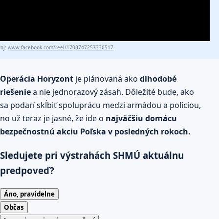
roj:
www.facebook.com/reel/1703747257330517
Operácia Horyzont
je plánovaná ako
dlhodobé
riešenie
a nie jednorazový zásah. Dôležité bude, ako
sa podarí skĺbiť spoluprácu medzi armádou a políciou,
no už teraz je jasné, že ide o
najväčšiu domácu
bezpečnostnú akciu Poľska v posledných rokoch.
Sledujete pri výstrahách SHMÚ aktuálnu
predpoveď?
Áno, pravidelne
Občas