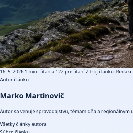
16. 5. 2026
1 min. čítania
122 prečítaní
Zdroj článku: Redakci
Autor článku
Marko Martinovič
Autor sa venuje spravodajstvu, témam dňa a regionálnym 
Všetky články autora
Súhrn článku