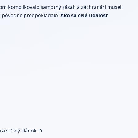
tom komplikovalo samotný zásah a záchranári museli
 sa pôvodne predpokladalo.
Ako sa celá udalosť
árazu
Celý článok →