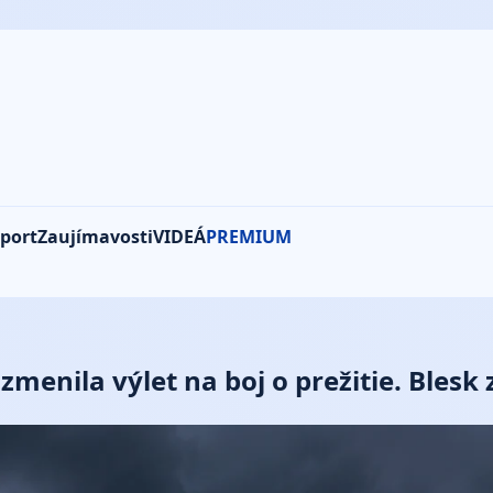
port
Zaujímavosti
VIDEÁ
PREMIUM
menila výlet na boj o prežitie. Blesk 