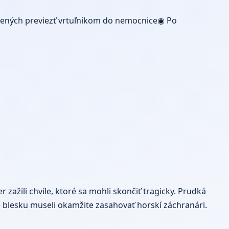
anených previezť vrtuľníkom do nemocnice◉ Po
zažili chvíle, ktoré sa mohli skončiť tragicky. Prudká
 blesku museli okamžite zasahovať horskí záchranári.