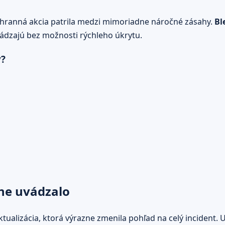
záchranná akcia patrila medzi mimoriadne náročné zásahy.
Bl
ádzajú bez možnosti rýchleho úkrytu.
y?
dne uvádzalo
alizácia, ktorá výrazne zmenila pohľad na celý incident. U