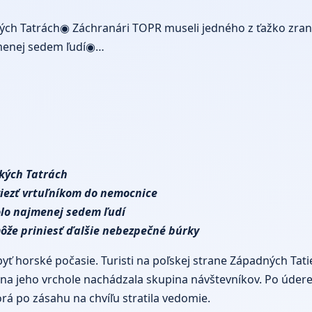
ských Tatrách◉ Záchranári TOPR museli jedného z ťažko zr
ajmenej sedem ľudí◉…
ských Tatrách
iezť vrtuľníkom do nemocnice
olo najmenej sedem ľudí
ôže priniesť ďalšie nebezpečné búrky
horské počasie. Turisti na poľskej strane Západných Tatier 
 na jeho vrchole nachádzala skupina návštevníkov. Po údere
rá po zásahu na chvíľu stratila vedomie.