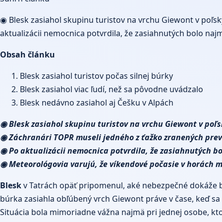
◉ Blesk zasiahol skupinu turistov na vrchu Giewont v poľ
aktualizácii nemocnica potvrdila, že zasiahnutých bolo n
Obsah článku
Blesk zasiahol turistov počas silnej búrky
Blesk zasiahol viac ľudí, než sa pôvodne uvádzalo
Blesk nedávno zasiahol aj Češku v Alpách
◉ Blesk zasiahol skupinu turistov na vrchu Giewont v poľ
◉ Záchranári TOPR museli jedného z ťažko zranených prev
◉ Po aktualizácii nemocnica potvrdila, že zasiahnutých b
◉ Meteorológovia varujú, že víkendové počasie v horách m
Blesk
v Tatrách opäť pripomenul, aké nebezpečné dokáže byť 
búrka zasiahla obľúbený vrch Giewont práve v čase, keď sa
Situácia bola mimoriadne vážna najmä pri jednej osobe, kto