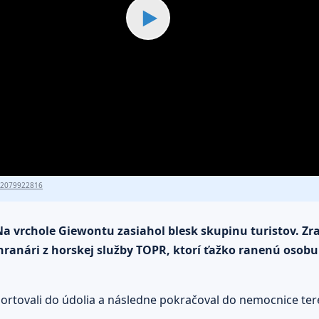
▶
82079922816
Na vrchole Giewontu zasiahol blesk skupinu turistov. Zra
ranári z horskej služby TOPR, ktorí ťažko ranenú osobu 
sportovali do údolia a následne pokračoval do nemocnice te