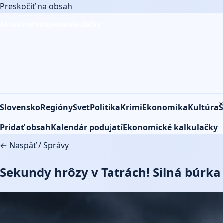
Preskočiť na obsah
Aktuálne
Podujatia
Kalkulačky
Slovensko
Regióny
Svet
Politika
Krimi
Ekonomika
Kultúra
Š
Pridať obsah
Kalendár podujatí
Ekonomické kalkulačky
← Naspäť
/
Správy
Sekundy hrôzy v Tatrách! Silná búrka z