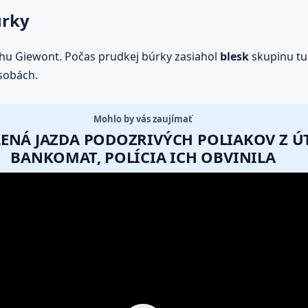
úrky
rchu Giewont. Počas prudkej búrky zasiahol
blesk
skupinu tur
osobách.
Mohlo by vás zaujímať
ALENÁ JAZDA PODOZRIVÝCH POLIAKOV Z 
BANKOMAT, POLÍCIA ICH OBVINILA