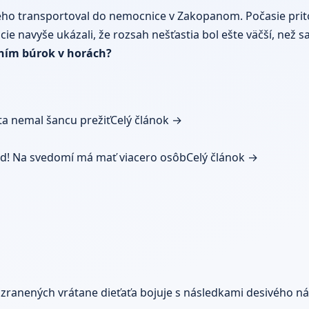
ného transportoval do nemocnice v Zakopanom. Počasie pri
e navyše ukázali, že rozsah nešťastia bol ešte väčší, než
aním búrok v horách?
a nemal šancu prežiť
Celý článok →
žd! Na svedomí má mať viacero osôb
Celý článok →
zranených vrátane dieťaťa bojuje s následkami desivého n