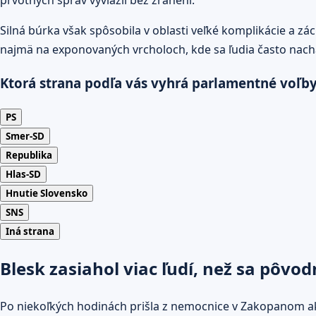
Silná búrka však spôsobila v oblasti veľké komplikácie a 
najmä na exponovaných vrcholoch, kde sa ľudia často nach
Ktorá strana podľa vás vyhrá parlamentné voľb
PS
Smer-SD
Republika
Hlas-SD
Hnutie Slovensko
SNS
Iná strana
Blesk zasiahol viac ľudí, než sa pôvo
Po niekoľkých hodinách prišla z nemocnice v Zakopanom aktu