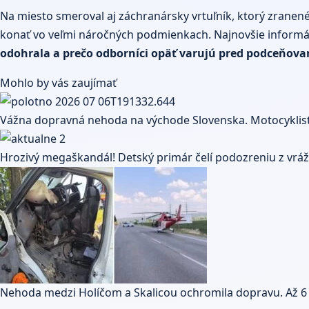
Na miesto smeroval aj záchranársky vrtuľník, ktorý zrane
konať vo veľmi náročných podmienkach. Najnovšie informáci
odohrala a prečo odborníci opäť varujú pred podceňov
Mohlo by vás zaujímať
Vážna dopravná nehoda na východe Slovenska. Motocyklist
Hrozivý megaškandál! Detský primár čelí podozreniu z vrá
Nehoda medzi Holíčom a Skalicou ochromila dopravu. Až 6 