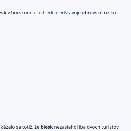
esk
v horskom prostredí predstavuje obrovské riziko
kázalo sa totiž, že
blesk
nezasiahol iba dvoch turistov,