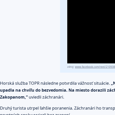
zdroj:
www.facebook.com/reel/21093
Horská služba TOPR následne potvrdila vážnosť situácie.
„
upadla na chvíľu do bezvedomia. Na miesto dorazili zách
Zakopanom,“
uviedli záchranári.
Druhý turista utrpel ľahšie poranenia. Záchranári ho tran
prvotných správ vyviazli bez zranení.