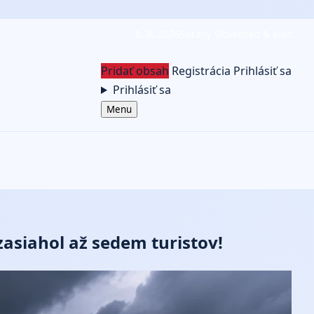
8. 8. 2026
Správy Slovensko & svet
Pridať obsah
Registrácia
Prihlásiť sa
Prihlásiť sa
Menu
zasiahol až sedem turistov!