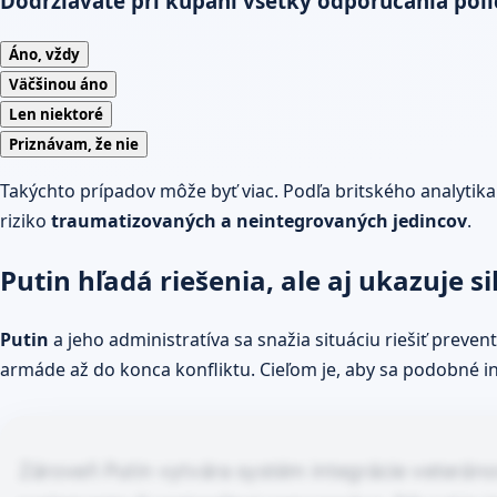
Dodržiavate pri kúpaní všetky odporúčania polí
Áno, vždy
Väčšinou áno
Len niektoré
Priznávam, že nie
Takýchto prípadov môže byť viac. Podľa britského analytika
riziko
traumatizovaných a neintegrovaných jedincov
.
Putin hľadá riešenia, ale aj ukazuje si
Putin
a jeho administratíva sa snažia situáciu riešiť preven
armáde až do konca konfliktu. Cieľom je, aby sa podobné ind
Zároveň Putin vytvára systém integrácie veteránov