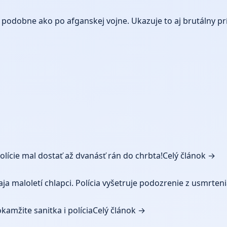
ie, podobne ako po afganskej vojne. Ukazuje to aj brutálny 
lície mal dostať až dvanásť rán do chrbta!
Celý článok →
ja maloletí chlapci. Polícia vyšetruje podozrenie z usmrteni
kamžite sanitka i polícia
Celý článok →