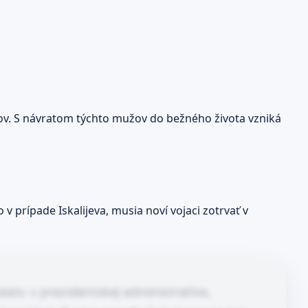
sov. S návratom týchto mužov do bežného života vzniká
v prípade Iskalijeva, musia noví vojaci zotrvať v
esto v prezidentskej administratíve,