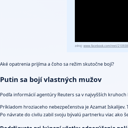
zdroj:
www.facebook.com/reel/21093
Aké opatrenia prijíma a čoho sa režim skutočne bojí?
Putin sa bojí vlastných mužov
Podľa informácií agentúry Reuters sa v najvyšších kruhoch
Príkladom hroziaceho nebezpečenstva je Azamat Iskalijev. T
Po návrate do civilu zabil svoju bývalú partnerku viac ako