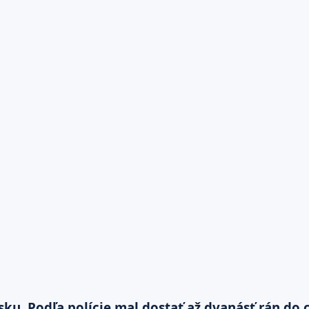
ku. Podľa polície mal dostať až dvanásť rán do 