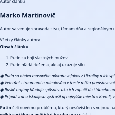
Autor článku
Marko Martinovič
Autor sa venuje spravodajstvu, témam dňa a regionálnym 
Všetky články autora
Obsah článku
Putin sa bojí vlastných mužov
Putin hľadá riešenia, ale aj ukazuje silu
◉ Putin sa obáva masového návratu vojakov z Ukrajiny a ich vpl
◉ Veteráni s traumami a minulosťou v treste môžu predstavovať ri
◉ Ruské orgány hľadajú spôsoby, ako ich zapojiť do štátneho ap
◉ Prípad vraha Iskalijeva vystrašil aj najvyššie miesta v Kremli, 
Putin
čelí novému problému, ktorý nesúvisí len s vojnou na
veľkú sociálnu a politickú hrozbu
pre celý štát.