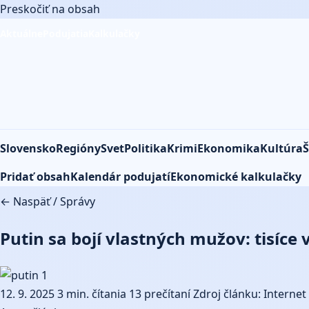
Preskočiť na obsah
Aktuálne
Podujatia
Kalkulačky
Slovensko
Regióny
Svet
Politika
Krimi
Ekonomika
Kultúra
Š
Pridať obsah
Kalendár podujatí
Ekonomické kalkulačky
← Naspäť
/
Správy
Putin sa bojí vlastných mužov: tisíce
12. 9. 2025
3 min. čítania
13 prečítaní
Zdroj článku: Internet