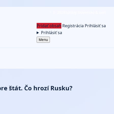
7. 8. 2026
Správy Slovensko & svet
Pridať obsah
Registrácia
Prihlásiť sa
Prihlásiť sa
Menu
re štát. Čo hrozí Rusku?