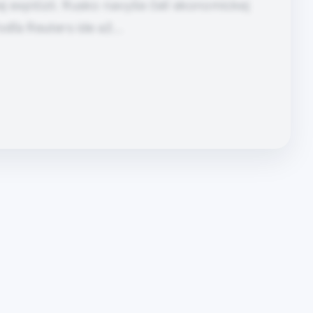
j explózii. Rusko navyše čelí ekonomickej
odľa Reuters ide až…