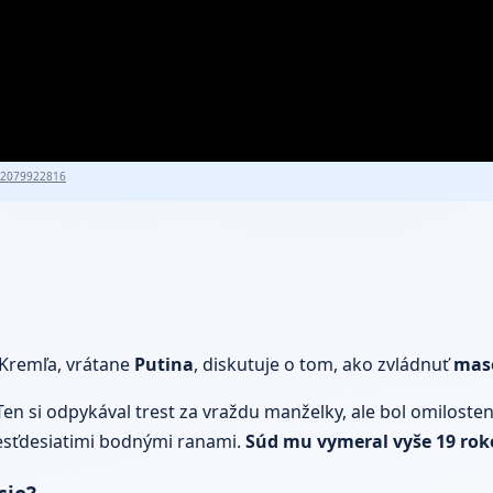
82079922816
 Kremľa, vrátane
Putina
, diskutuje o tom, ako zvládnuť
maso
en si odpykával trest za vraždu manželky, ale bol omilosten
 šesťdesiatimi bodnými ranami.
Súd mu vymeral vyše 19 rok