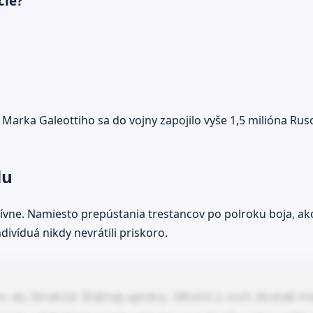
cie?
 Marka Galeottiho sa do vojny zapojilo vyše 1,5 milióna Ru
lu
tívne. Namiesto prepústania trestancov po polroku boja, ako 
ivíduá nikdy nevrátili priskoro.
 do štruktúr štátnej správy. Mnohí z nich dostali mi