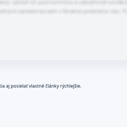
sný: udržať ich pod kontrolou a zabraňovať sociálne
s bežnými zamestnancami v Moskve podstatne viac. P
 aj posielať vlastné články rýchlejšie.