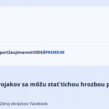
port
Zaujímavosti
VIDEÁ
PREMIUM
 vojakov sa môžu stať tichou hrozbou p
Zdroj obrázkov: Facebook