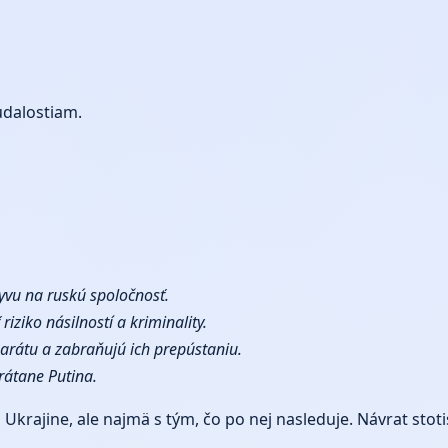
udalostiam.
yvu na ruskú spoločnosť.
ziko násilností a kriminality.
arátu a zabraňujú ich prepústaniu.
vrátane Putina.
 Ukrajine, ale najmä s tým, čo po nej nasleduje. Návrat sto