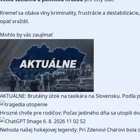
Kremeľ sa obáva vlny kriminality, frustrácie a destabilizác
opäť vraždil.
Mohlo by vás zaujímať
AKTUÁLNE: Brutálny útok na taxikára na Slovensku. Podľa po
Hrozné chvíle pre rodičov: Počas jediného dňa sa utopili dva
Nehoda našej hokejovej legendy: Pri Zdenovi Chárovi bola o