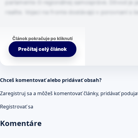
parlamente či regionálnej samospráve. Dôvod je ja
realite. Vojaci na fronte dostávajú v porovnaní 
Článok pokračuje po kliknutí
Prečítaj celý článok
Chceš komentovať alebo pridávať obsah?
Zaregistruj sa a môžeš komentovať články, pridávať podujatia
Registrovať sa
Komentáre