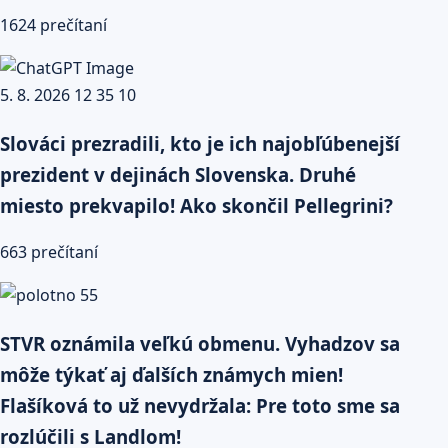
1624 prečítaní
Slováci prezradili, kto je ich najobľúbenejší
prezident v dejinách Slovenska. Druhé
miesto prekvapilo! Ako skončil Pellegrini?
663 prečítaní
STVR oznámila veľkú obmenu. Vyhadzov sa
môže týkať aj ďalších známych mien!
Flašíková to už nevydržala: Pre toto sme sa
rozlúčili s Landlom!