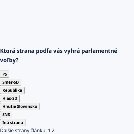
Ktorá strana podľa vás vyhrá parlamentné
voľby?
PS
Smer-SD
Republika
Hlas-SD
Hnutie Slovensko
SNS
Iná strana
Ďalšie strany článku:
1
2