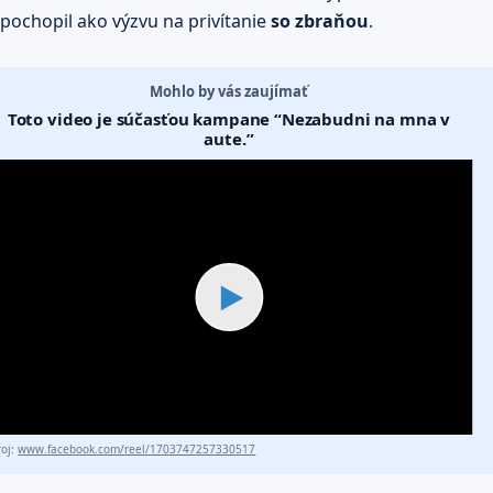
pochopil ako výzvu na privítanie
so zbraňou
.
Mohlo by vás zaujímať
Toto video je súčasťou kampane “Nezabudni na mna v
aute.”
▶
roj:
www.facebook.com/reel/1703747257330517