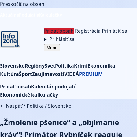
Preskočiť na obsah
Aktuálne
Podujatia
Kalkulačky
Pridať obsah
Registrácia
Prihlásiť sa
Prihlásiť sa
Menu
Slovensko
Regióny
Svet
Politika
Krimi
Ekonomika
Kultúra
Šport
Zaujímavosti
VIDEÁ
PREMIUM
Pridať obsah
Kalendár podujatí
Ekonomické kalkulačky
← Naspäť
/
Politika
/
Slovensko
„Žmolenie pšenice“ a „objímanie
kráv“! Primátor Rybníček reaguje