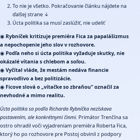
To nie je všetko. Pokračovanie článku nájdete na
ďalšej strane ↓
Úcta politika sa musí zaslúžiť, nie udeliť
◉
Rybníček kritizuje premiéra Fica za papalášizmus
a nepochopenie jeho slov v rozhovore.
◉
Podľa neho si úcta politika vyžaduje skutky, nie
okázalé vítania s chlebom a soľou.
◉
Vyčítal vláde, že mestám nedáva financie
spravodlivo a bez politizácie.
◉
Ficove slová o „vítačke so zbraňou“ označil za
nevhodné a mimo realitu.
Úcta politika sa podľa Richarda Rybníčka nezískava
postavením, ale konkrétnymi činmi.
Primátor Trenčína sa
ostro ohradil voči vyjadreniam premiéra Roberta Fica,
ktorý ho po rozhovore pre Postoj obvinil z podpory