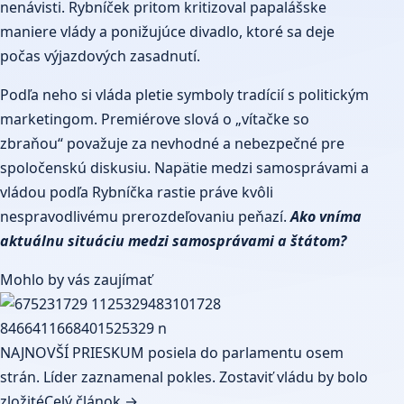
nenávisti. Rybníček pritom kritizoval papalášske
maniere vlády a ponižujúce divadlo, ktoré sa deje
počas výjazdových zasadnutí.
Podľa neho si vláda pletie symboly tradícií s politickým
marketingom. Premiérove slová o „vítačke so
zbraňou“ považuje za nevhodné a nebezpečné pre
spoločenskú diskusiu. Napätie medzi samosprávami a
vládou podľa Rybníčka rastie práve kvôli
nespravodlivému prerozdeľovaniu peňazí.
Ako vníma
aktuálnu situáciu medzi samosprávami a štátom?
Mohlo by vás zaujímať
NAJNOVŠÍ PRIESKUM posiela do parlamentu osem
strán. Líder zaznamenal pokles. Zostaviť vládu by bolo
zložité
Celý článok →