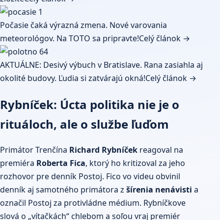
Počasie čaká výrazná zmena. Nové varovania
meteorológov. Na TOTO sa pripravte!
Celý článok →
AKTUÁLNE: Desivý výbuch v Bratislave. Rana zasiahla aj
okolité budovy. Ľudia si zatvárajú okná!
Celý článok →
Rybníček: Úcta politika nie je o
rituáloch, ale o službe ľuďom
Primátor Trenčína
Richard Rybníček
reagoval na
premiéra
Roberta Fica
, ktorý ho kritizoval za jeho
rozhovor pre denník Postoj. Fico vo videu obvinil
denník aj samotného primátora z
šírenia nenávisti
a
označil Postoj za protivládne médium. Rybníčkove
slová o „vítačkách“ chlebom a soľou vraj premiér