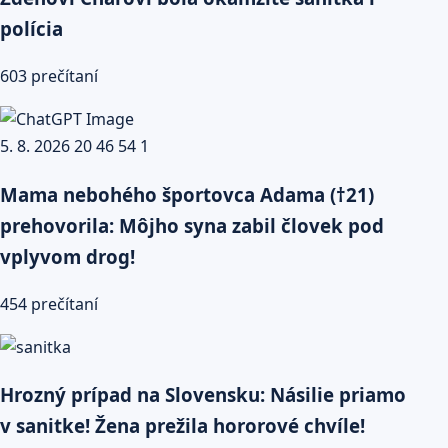
polícia
603 prečítaní
Mama nebohého športovca Adama (†21)
prehovorila: Môjho syna zabil človek pod
vplyvom drog!
454 prečítaní
Hrozný prípad na Slovensku: Násilie priamo
v sanitke! Žena prežila hororové chvíle!