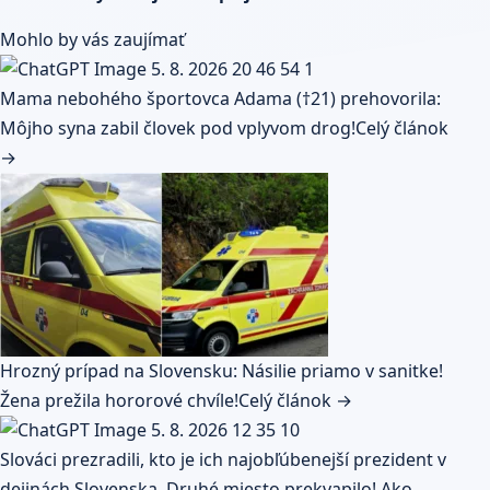
Mohlo by vás zaujímať
Mama nebohého športovca Adama (†21) prehovorila:
Môjho syna zabil človek pod vplyvom drog!
Celý článok
→
Hrozný prípad na Slovensku: Násilie priamo v sanitke!
Žena prežila hororové chvíle!
Celý článok →
Slováci prezradili, kto je ich najobľúbenejší prezident v
dejinách Slovenska. Druhé miesto prekvapilo! Ako