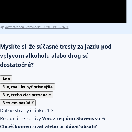
roj:
www.facebook.com/reel/1337918191607694
Myslíte si, že súčasné tresty za jazdu pod
vplyvom alkoholu alebo drog sú
dostatočné?
Áno
Nie, mali by byť prísnejšie
Nie, treba viac prevencie
Neviem posúdiť
Ďalšie strany článku:
1
2
Regionálne správy
Viac z regiónu Slovensko
→
Chceš komentovať alebo pridávať obsah?