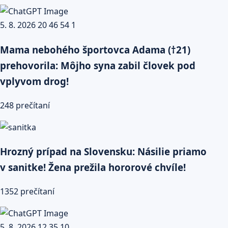
Mama nebohého športovca Adama (†21)
prehovorila: Môjho syna zabil človek pod
vplyvom drog!
248 prečítaní
Hrozný prípad na Slovensku: Násilie priamo
v sanitke! Žena prežila hororové chvíle!
1352 prečítaní