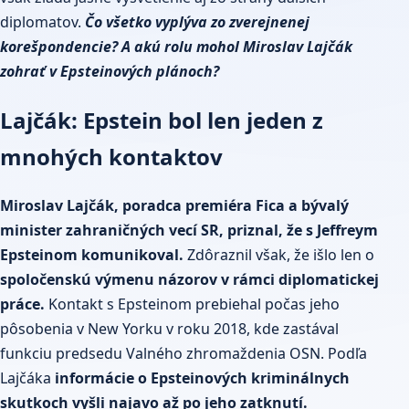
diplomatov.
Čo všetko vyplýva zo zverejnenej
korešpondencie? A akú rolu mohol Miroslav Lajčák
zohrať v Epsteinových plánoch?
Lajčák: Epstein bol len jeden z
mnohých kontaktov
Miroslav Lajčák, poradca premiéra Fica a bývalý
minister zahraničných vecí SR, priznal, že s Jeffreym
Epsteinom komunikoval.
Zdôraznil však, že išlo len o
spoločenskú výmenu názorov v rámci diplomatickej
práce.
Kontakt s Epsteinom prebiehal počas jeho
pôsobenia v New Yorku v roku 2018, kde zastával
funkciu predsedu Valného zhromaždenia OSN. Podľa
Lajčáka
informácie o Epsteinových kriminálnych
skutkoch vyšli najavo až po jeho zatknutí.