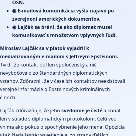
OSN.
◉ E-mailová komunikácia vyšla najavo po
zverejnení amerických dokumentov.
◉ Lajčák sa bráni, že ako diplomat musel
komunikovať s množstvom vplyvných ľudí.
Miroslav Lajčák sa v piatok vyjadril k
medializovaným e-mailom s Jeffreym Epsteinom.
Tvrdí, že kontakt bol len spoločenský a nič
nevybočovalo zo štandardných diplomatických
vzťahov. Zdôraznil, že v čase ich kontaktov neexistovali
verejné informácie o Epsteinových kriminálnych
činoch.
Lajčák zdôrazňuje, že jeho
svedomie je čisté
a konal
len v súlade s diplomatickým protokolom. Celú vec
vníma ako pokus o spochybnenie jeho mena. Opozícia
však žiada jasné vysvetlenie aj zo strany ďalších