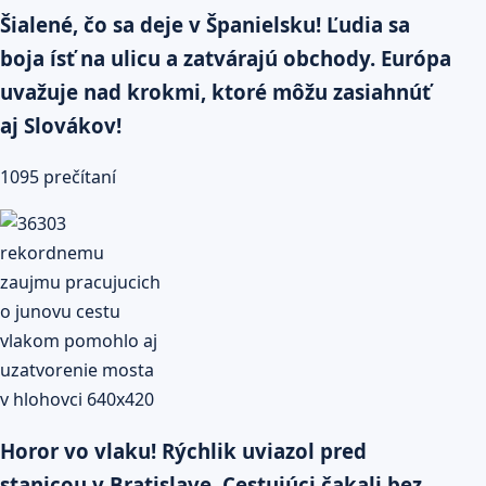
Šialené, čo sa deje v Španielsku! Ľudia sa
boja ísť na ulicu a zatvárajú obchody. Európa
uvažuje nad krokmi, ktoré môžu zasiahnúť
aj Slovákov!
1095 prečítaní
Horor vo vlaku! Rýchlik uviazol pred
stanicou v Bratislave. Cestujúci čakali bez