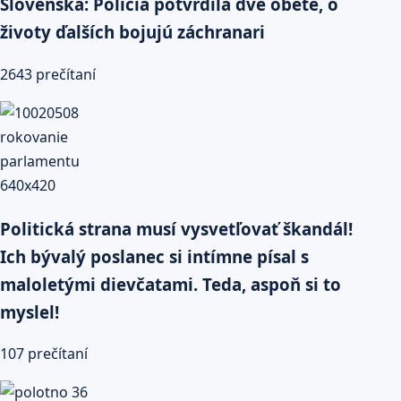
Slovenska: Polícia potvrdila dve obete, o
životy ďalších bojujú záchranari
2643 prečítaní
Politická strana musí vysvetľovať škandál!
Ich bývalý poslanec si intímne písal s
maloletými dievčatami. Teda, aspoň si to
myslel!
107 prečítaní