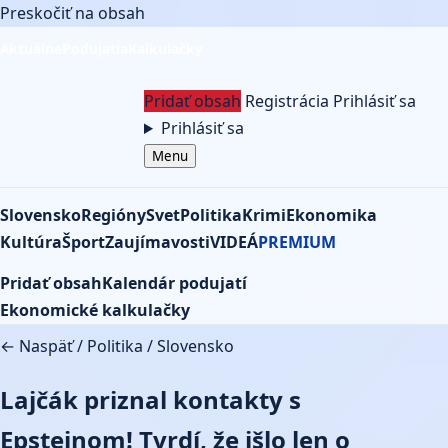
Preskočiť na obsah
Aktuálne
Podujatia
Kalkulačky
Pridať obsah
Registrácia
Prihlásiť sa
Prihlásiť sa
Menu
Slovensko
Regióny
Svet
Politika
Krimi
Ekonomika
Kultúra
Šport
Zaujímavosti
VIDEÁ
PREMIUM
Pridať obsah
Kalendár podujatí
Ekonomické kalkulačky
← Naspäť
/
Politika
/
Slovensko
Lajčák priznal kontakty s
Epsteinom! Tvrdí, že išlo len o