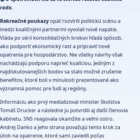
rada.
Rekreačné poukazy
opäť rozvírili politickú scénu a
medzi koaličnými partnermi vyvolali nové napätie.
Vláda po sérii konsolidačných krokov hľadá spôsob,
ako podporiť ekonomický rast a pripraviť nové
opatrenia pre hospodárstvo. Nie všetky návrhy však
nachádzajú podporu naprieč koalíciou. Jedným z
najdiskutovanejších bodov sa stalo možné zrušenie
benefitov, ktoré boli v minulosti prezentované ako
významná pomoc pre ľudí aj regióny.
Informáciu ako prvý medializoval minister školstva
Tomáš Drucker a následne ju potvrdili aj ďalší členovia
kabinetu. SNS reagovala okamžite a veľmi ostro.
Andrej Danko a jeho strana považujú tento krok za
útok na opatrenie, ktoré sami zaviedli počas