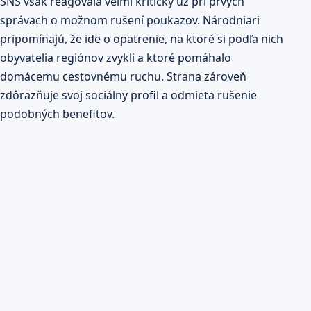
SNS však reagovala veľmi kriticky už pri prvých
správach o možnom rušení poukazov. Národniari
pripomínajú, že ide o opatrenie, na ktoré si podľa nich
obyvatelia regiónov zvykli a ktoré pomáhalo
domácemu cestovnému ruchu. Strana zároveň
zdôrazňuje svoj sociálny profil a odmieta rušenie
podobných benefitov.