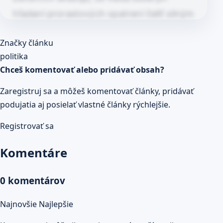
hľadaní prorastových opatrení čeliť silným
vnútorným konfliktom. SNS považuje
Článok pokračuje po kliknutí
Značky článku
návrh za zásah do sociálnych…
Prečítaj celý článok
politika
Chceš komentovať alebo pridávať obsah?
Zaregistruj sa a môžeš komentovať články, pridávať
podujatia aj posielať vlastné články rýchlejšie.
Registrovať sa
Komentáre
0 komentárov
Najnovšie
Najlepšie