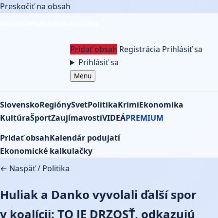
Preskočiť na obsah
Aktuálne
Podujatia
Kalkulačky
Pridať obsah
Registrácia
Prihlásiť sa
Prihlásiť sa
Menu
Slovensko
Regióny
Svet
Politika
Krimi
Ekonomika
Kultúra
Šport
Zaujímavosti
VIDEÁ
PREMIUM
Pridať obsah
Kalendár podujatí
Ekonomické kalkulačky
← Naspäť
/
Politika
Huliak a Danko vyvolali ďalší spor
v koalícii: TO JE DRZOSŤ, odkazujú