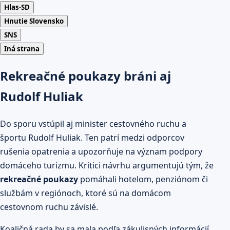
Hlas-SD
Hnutie Slovensko
SNS
Iná strana
Rekreačné poukazy bráni aj
Rudolf Huliak
Do sporu vstúpil aj minister cestovného ruchu a
športu Rudolf Huliak. Ten patrí medzi odporcov
rušenia opatrenia a upozorňuje na význam podpory
domáceho turizmu. Kritici návrhu argumentujú tým, že
rekreačné poukazy
pomáhali hotelom, penziónom či
službám v regiónoch, ktoré sú na domácom
cestovnom ruchu závislé.
Koaličná rada by sa mala podľa zákulisných informácií