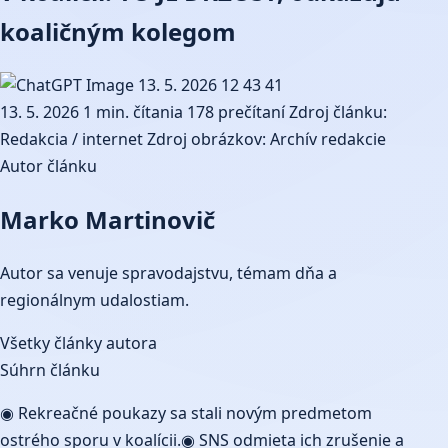
koaličným kolegom
13. 5. 2026
1 min. čítania
178 prečítaní
Zdroj článku:
Redakcia / internet
Zdroj obrázkov: Archív redakcie
Autor článku
Marko Martinovič
Autor sa venuje spravodajstvu, témam dňa a
regionálnym udalostiam.
Všetky články autora
Súhrn článku
◉ Rekreačné poukazy sa stali novým predmetom
ostrého sporu v koalícii.◉ SNS odmieta ich zrušenie a