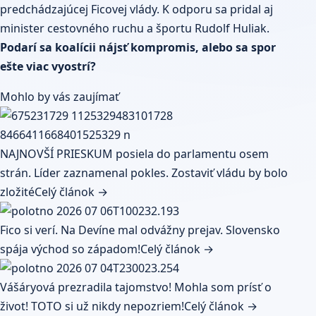
predchádzajúcej Ficovej vlády. K odporu sa pridal aj
minister cestovného ruchu a športu Rudolf Huliak.
Podarí sa koalícii nájsť kompromis, alebo sa spor
ešte viac vyostrí?
Mohlo by vás zaujímať
NAJNOVŠÍ PRIESKUM posiela do parlamentu osem
strán. Líder zaznamenal pokles. Zostaviť vládu by bolo
zložité
Celý článok →
Fico si verí. Na Devíne mal odvážny prejav. Slovensko
spája východ so západom!
Celý článok →
Vášáryová prezradila tajomstvo! Mohla som prísť o
život! TOTO si už nikdy nepozriem!
Celý článok →