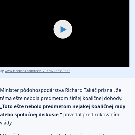
▶
roj:
www.facebook.com/reel/1703747257330517
Minister pôdohospodárstva Richard Takáč priznal, že
téma ešte nebola predmetom širšej koaličnej dohody.
„Toto ešte nebolo predmetom nejakej koaličnej rady
alebo spoločnej diskusie,“
povedal pred rokovaním
vlády.