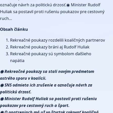
označuje návrh za politickú drzosť.◉ Minister Rudolf
Huliak sa postavil proti rušeniu poukazov pre cestovný
ruch…
Obsah článku
Rekreačné poukazy rozdelili koaličných partnerov
Rekreačné poukazy bráni aj Rudolf Huliak
Rekreačné poukazy sú symbolom ďalšieho
napätia
◉ Rekreačné poukazy sa stali novým predmetom
ostrého sporu v koalícii.
◉ SNS odmieta ich zrušenie a označuje návrh za
politickú drzosť.
◉ Minister Rudolf Huliak sa postavil proti rušeniu
poukazov pre cestovný ruch a šport.
◉ O opatreniach má už vo štvrtok rokovať koaličná