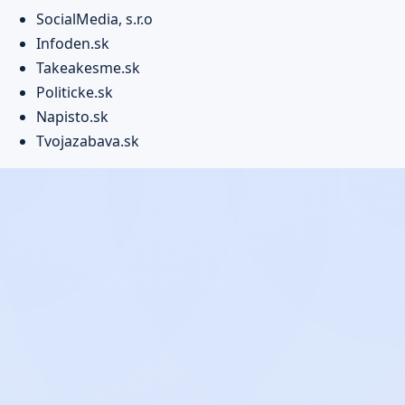
SocialMedia, s.r.o
Infoden.sk
Takeakesme.sk
Politicke.sk
Napisto.sk
Tvojazabava.sk