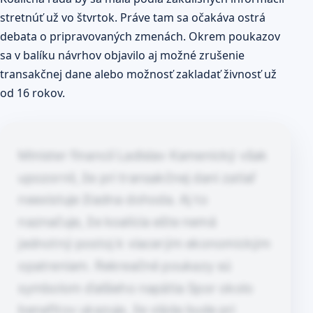
stretnúť už vo štvrtok. Práve tam sa očakáva ostrá
debata o pripravovaných zmenách. Okrem poukazov
sa v balíku návrhov objavilo aj možné zrušenie
transakčnej dane alebo možnosť zakladať živnosť už
od 16 rokov.
Minister financií Ladislav Kamenický však
upozornil, že pri transakčnej dani zatiaľ
neexistuje žiadna dohoda. Aj to
naznačuje, že koalícia ešte nemá
jednotný postoj k viacerým ekonomickým
opatreniam. Rekreačné poukazy sú
symbolom ďalšieho napätia Spor okolo
benefitov ukazuje, že vláda bude pri