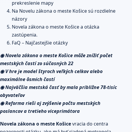
prekreslenie mapy
Na Novelu zákona o meste Košice sú rozdielne
názory
Novela zákona o meste Košice a otázka
zastúpenia.
FaQ – Najčastejšie otázky
◉ Novela zákona o meste Košice môže znížiť počet
mestských častí zo súčasných 22
◉ V hre je model štyroch veľkých celkov alebo
maximálne ôsmich častí
◉ Najväčšia mestská časť by mala približne 78-tisíc
obyvateľov
◉ Reforma rieši aj zvýšenie počtu mestských
poslancov a tretieho viceprimátora
Novela zákona o meste Košice
vracia do centra
pozornosti otázku, ako má byť riadená metropola