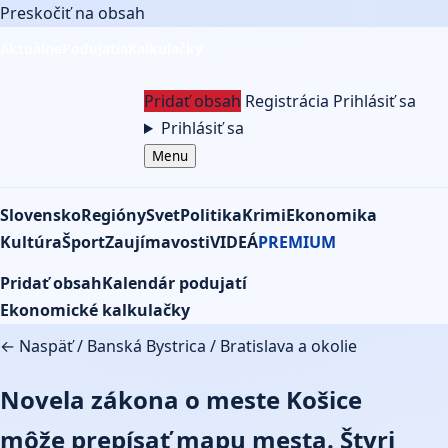
Preskočiť na obsah
Aktuálne
Podujatia
Kalkulačky
Pridať obsah
Registrácia
Prihlásiť sa
Prihlásiť sa
Menu
Slovensko
Regióny
Svet
Politika
Krimi
Ekonomika
Kultúra
Šport
Zaujímavosti
VIDEÁ
PREMIUM
Pridať obsah
Kalendár podujatí
Ekonomické kalkulačky
← Naspäť
/
Banská Bystrica
/
Bratislava a okolie
Novela zákona o meste Košice
môže prepísať mapu mesta. Štyri