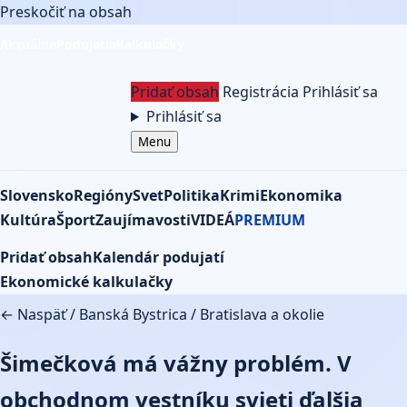
Preskočiť na obsah
Aktuálne
Podujatia
Kalkulačky
Pridať obsah
Registrácia
Prihlásiť sa
Prihlásiť sa
Menu
Slovensko
Regióny
Svet
Politika
Krimi
Ekonomika
Kultúra
Šport
Zaujímavosti
VIDEÁ
PREMIUM
Pridať obsah
Kalendár podujatí
Ekonomické kalkulačky
← Naspäť
/
Banská Bystrica
/
Bratislava a okolie
Šimečková má vážny problém. V
obchodnom vestníku svieti ďalšia