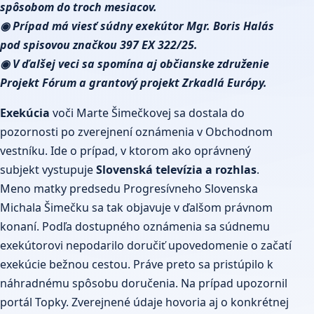
spôsobom do troch mesiacov.
◉ Prípad má viesť súdny exekútor Mgr. Boris Halás
pod spisovou značkou 397 EX 322/25.
◉ V ďalšej veci sa spomína aj občianske združenie
Projekt Fórum a grantový projekt Zrkadlá Európy.
Exekúcia
voči Marte Šimečkovej sa dostala do
pozornosti po zverejnení oznámenia v Obchodnom
vestníku. Ide o prípad, v ktorom ako oprávnený
subjekt vystupuje
Slovenská televízia a rozhlas
.
Meno matky predsedu Progresívneho Slovenska
Michala Šimečku sa tak objavuje v ďalšom právnom
konaní. Podľa dostupného oznámenia sa súdnemu
exekútorovi nepodarilo doručiť upovedomenie o začatí
exekúcie bežnou cestou. Práve preto sa pristúpilo k
náhradnému spôsobu doručenia. Na prípad upozornil
portál Topky. Zverejnené údaje hovoria aj o konkrétnej