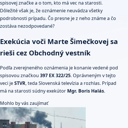
spisovej značke a o tom, kto má vec na starosti.
Dôležité však je, že oznámenie neuvádza všetky
podrobnosti prípadu. Čo presne je z neho známe a čo
zostáva nezodpovedané?
Exekúcia voči Marte Šimečkovej sa
rieši cez Obchodný vestník
Podľa zverejneného oznámenia je konanie vedené pod
spisovou značkou
397 EX 322/25
. Oprávneným v tejto
veci je
STVR
, teda Slovenská televízia a rozhlas. Prípad
má na starosti súdny exekútor
Mgr. Boris Halás
.
Mohlo by vás zaujímať