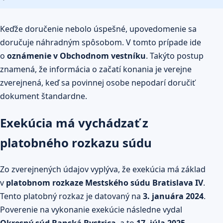
Keďže doručenie nebolo úspešné, upovedomenie sa
doručuje náhradným spôsobom. V tomto prípade ide
o
oznámenie v Obchodnom vestníku
. Takýto postup
znamená, že informácia o začatí konania je verejne
zverejnená, keď sa povinnej osobe nepodarí doručiť
dokument štandardne.
Exekúcia má vychádzať z
platobného rozkazu súdu
Zo zverejnených údajov vyplýva, že exekúcia má základ
v
platobnom rozkaze Mestského súdu
Bratislava
IV
.
Tento platobný rozkaz je datovaný na
3. januára 2024
.
Poverenie na vykonanie exekúcie následne vydal
Okresný súd
Banská Bystrica
, a to
17. júla 2025
.