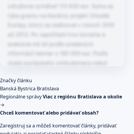
združenia vymáhať 113 400 eur. Suma sa
týka grantu na literárny projekt Zrkadlá
Európy, ktorý sa realizoval v rokoch 2010
až 2012. Po započítaní trov konania a
exekúcie má ísť podľa uvedených
informácií takmer o 160 000 eur. Podľa
úradu európskeho ombudsmana nebol
rozpočet…
Článok pokračuje po kliknutí
Značky článku
Prečítaj celý článok
Banská Bystrica
Bratislava
Regionálne správy
Viac z regiónu Bratislava a okolie
→
Chceš komentovať alebo pridávať obsah?
Zaregistruj sa a môžeš komentovať články, pridávať
podujatia aj posielať vlastné články rýchlejšie.