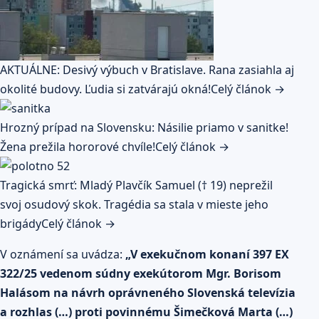
AKTUÁLNE: Desivý výbuch v Bratislave. Rana zasiahla aj
okolité budovy. Ľudia si zatvárajú okná!
Celý článok →
Hrozný prípad na Slovensku: Násilie priamo v sanitke!
Žena prežila hororové chvíle!
Celý článok →
Tragická smrť: Mladý Plavčík Samuel († 19) neprežil
svoj osudový skok. Tragédia sa stala v mieste jeho
brigády
Celý článok →
V oznámení sa uvádza:
„V exekučnom konaní 397 EX
322/25 vedenom súdny exekútorom Mgr. Borisom
Halásom na návrh oprávneného Slovenská televízia
a rozhlas (…) proti povinnému Šimečková Marta (…)