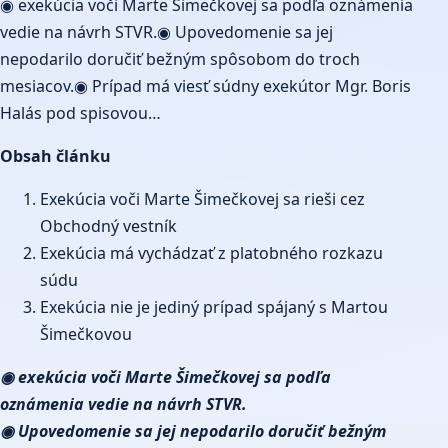
◉ exekúcia voči Marte Šimečkovej sa podľa oznámenia
vedie na návrh STVR.◉ Upovedomenie sa jej
nepodarilo doručiť bežným spôsobom do troch
mesiacov.◉ Prípad má viesť súdny exekútor Mgr. Boris
Halás pod spisovou…
Obsah článku
Exekúcia voči Marte Šimečkovej sa rieši cez
Obchodný vestník
Exekúcia má vychádzať z platobného rozkazu
súdu
Exekúcia nie je jediný prípad spájaný s Martou
Šimečkovou
◉ exekúcia voči Marte Šimečkovej sa podľa
oznámenia vedie na návrh STVR.
◉ Upovedomenie sa jej nepodarilo doručiť bežným