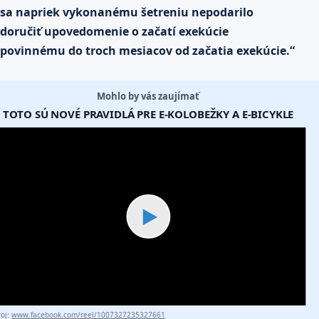
sa napriek vykonanému šetreniu nepodarilo
doručiť upovedomenie o začatí exekúcie
povinnému do troch mesiacov od začatia exekúcie.“
Mohlo by vás zaujímať
TOTO SÚ NOVÉ PRAVIDLÁ PRE E-KOLOBEŽKY A E-BICYKLE
▶
roj:
www.facebook.com/reel/1007327235327661