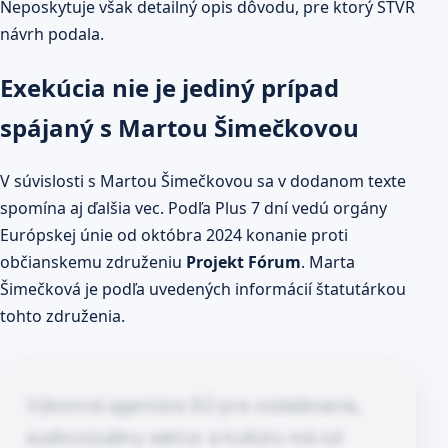
Neposkytuje však detailný opis dôvodu, pre ktorý STVR
návrh podala.
Exekúcia nie je jediný prípad
spájaný s Martou Šimečkovou
V súvislosti s Martou Šimečkovou sa v dodanom texte
spomína aj ďalšia vec. Podľa Plus 7 dní vedú orgány
Európskej únie od októbra 2024 konanie proti
občianskemu združeniu
Projekt Fórum
. Marta
Šimečková je podľa uvedených informácií štatutárkou
tohto združenia.
Výkonná agentúra EÚ pre vzdelávanie,
audiovizuálny sektor a kultúru má od