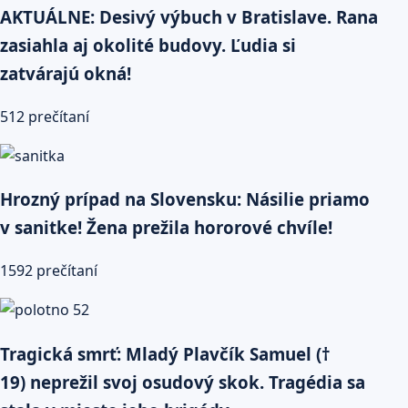
AKTUÁLNE: Desivý výbuch v Bratislave. Rana
zasiahla aj okolité budovy. Ľudia si
zatvárajú okná!
512 prečítaní
Hrozný prípad na Slovensku: Násilie priamo
v sanitke! Žena prežila hororové chvíle!
1592 prečítaní
Tragická smrť: Mladý Plavčík Samuel (†
19) neprežil svoj osudový skok. Tragédia sa