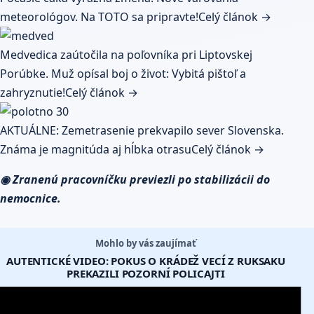
meteorológov. Na TOTO sa pripravte!
Celý článok →
Medvedica zaútočila na poľovníka pri Liptovskej
Porúbke. Muž opísal boj o život: Vybitá pištoľ a
zahryznutie!
Celý článok →
AKTUÁLNE: Zemetrasenie prekvapilo sever Slovenska.
Známa je magnitúda aj hĺbka otrasu
Celý článok →
◉ Zranenú pracovníčku previezli po stabilizácii do
nemocnice.
Mohlo by vás zaujímať
AUTENTICKÉ VIDEO: POKUS O KRÁDEŽ VECÍ Z RUKSAKU
PREKAZILI POZORNÍ POLICAJTI