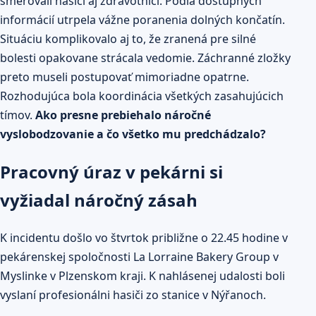
smerovali hasiči aj zdravotníci. Podľa dostupných
informácií utrpela vážne poranenia dolných končatín.
Situáciu komplikovalo aj to, že zranená pre silné
bolesti opakovane strácala vedomie. Záchranné zložky
preto museli postupovať mimoriadne opatrne.
Rozhodujúca bola koordinácia všetkých zasahujúcich
tímov.
Ako presne prebiehalo náročné
vyslobodzovanie a čo všetko mu predchádzalo?
Pracovný úraz v pekárni si
vyžiadal náročný zásah
K incidentu došlo vo štvrtok približne o 22.45 hodine v
pekárenskej spoločnosti La Lorraine Bakery Group v
Myslinke v Plzenskom kraji. K nahlásenej udalosti boli
vyslaní profesionálni hasiči zo stanice v Nýřanoch.