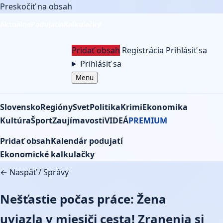
Preskočiť na obsah
Aktuálne
Podujatia
Kalkulačky
Pridať obsah
Registrácia
Prihlásiť sa
Prihlásiť sa
Menu
Slovensko
Regióny
Svet
Politika
Krimi
Ekonomika
Kultúra
Šport
Zaujímavosti
VIDEÁ
PREMIUM
Pridať obsah
Kalendár podujatí
Ekonomické kalkulačky
← Naspäť
/
Správy
Nešťastie počas práce: Žena
uviazla v miesiči cesta! Zranenia si