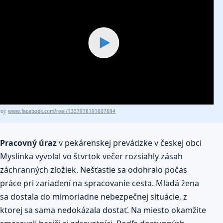
▶
roj:
www.facebook.com/reel/1337918191607694
Pracovný úraz
v pekárenskej prevádzke v českej obci
Myslinka vyvolal vo štvrtok večer rozsiahly zásah
záchranných zložiek. Nešťastie sa odohralo počas
práce pri zariadení na spracovanie cesta. Mladá žena
sa dostala do mimoriadne nebezpečnej situácie, z
ktorej sa sama nedokázala dostať. Na miesto okamžite