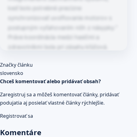
keď bolo potrebné precízne
synchronizovať uvoľňovanie motorov s
postupným vyťahovaním nôh z násypky.“
Práve koordinácia medzi hasičmi a
zdravotníkmi bola pri zásahu kľúčová.
Každý krok musel byť vykonaný presne a
Článok pokračuje po kliknutí
Značky článku
opatrne, aby sa minimalizovalo riziko
Prečítaj celý článok
slovensko
ďalších komplikácií. Pracovný úraz…
Chceš komentovať alebo pridávať obsah?
Zaregistruj sa a môžeš komentovať články, pridávať
podujatia aj posielať vlastné články rýchlejšie.
Registrovať sa
Komentáre