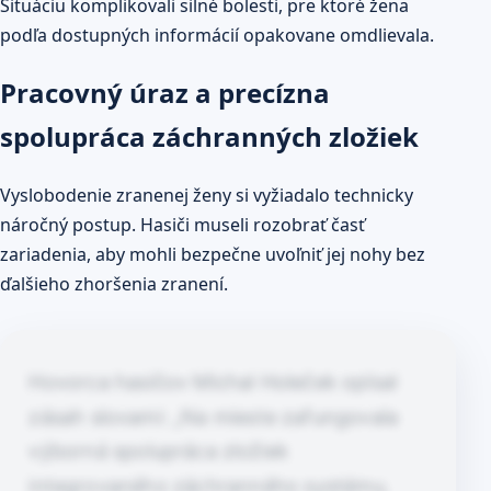
Situáciu komplikovali silné bolesti, pre ktoré žena
podľa dostupných informácií opakovane omdlievala.
Pracovný úraz a precízna
spolupráca záchranných zložiek
Vyslobodenie zranenej ženy si vyžiadalo technicky
náročný postup. Hasiči museli rozobrať časť
zariadenia, aby mohli bezpečne uvoľniť jej nohy bez
ďalšieho zhoršenia zranení.
Hovorca hasičov Michal Holeček opísal
zásah slovami: „Na mieste zafungovala
výborná spolupráca zložiek
integrovaného záchranného systému,