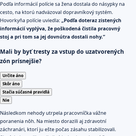
Podľa informácií polície sa žena dostala do násypky na
cesto, na ktorú nadväzoval dopravníkový systém.
Hovorkyňa polície uviedla:
„Podľa doteraz zistených
informácií vyplýva, že poškodená čistila pracovný
stoj a pri tom sa jej dovnútra dostali nohy.“
Mali by byť tresty za vstup do uzatvorených
zón prísnejšie?
Určite áno
Skôr áno
Stačia súčasné pravidlá
Nie
Následkom nehody utrpela pracovníčka vážne
poranenia nôh. Na miesto dorazili aj zdravotní
záchranári, ktorí ju ešte počas zásahu stabilizovali.