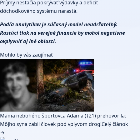
Príjmy nestačia pokrývať výdavky a deficit
dôchodkového systému narastá.
Podľa analytikov je súčasný model neudržateľný.
Rastúci tlak na verejné financie by mohol negatívne
ovplyvniť aj iné oblasti.
Mohlo by vás zaujímať
Mama nebohého športovca Adama (†21) prehovorila:
Môjho syna zabil človek pod vplyvom drog!
Celý článok
→