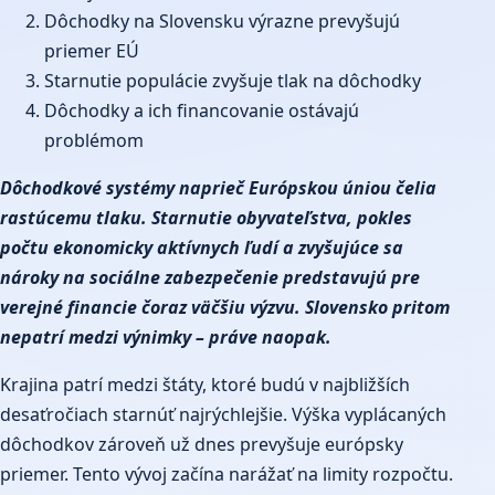
Dôchodky na Slovensku výrazne prevyšujú
priemer EÚ
Starnutie populácie zvyšuje tlak na dôchodky
Dôchodky a ich financovanie ostávajú
problémom
Dôchodkové systémy naprieč Európskou úniou čelia
rastúcemu tlaku. Starnutie obyvateľstva, pokles
počtu ekonomicky aktívnych ľudí a zvyšujúce sa
nároky na sociálne zabezpečenie predstavujú pre
verejné financie čoraz väčšiu výzvu. Slovensko pritom
nepatrí medzi výnimky – práve naopak.
Krajina patrí medzi štáty, ktoré budú v najbližších
desaťročiach starnúť najrýchlejšie. Výška vyplácaných
dôchodkov zároveň už dnes prevyšuje európsky
priemer. Tento vývoj začína narážať na limity rozpočtu.