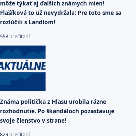
môže týkať aj ďalších známych mien!
Flašíková to už nevydržala: Pre toto sme sa
rozlúčili s Landlom!
558 prečítaní
Známa politička z Hlasu urobila rázne
rozhodnutie. Po škandáloch pozastavuje
svoje členstvo v strane!
829 prečítaní