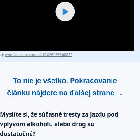
▶
roj:
www.facebook.com/reel/1032980539068180
To nie je všetko. Pokračovanie
článku nájdete na ďalšej strane
↓
Myslíte si, že súčasné tresty za jazdu pod
vplyvom alkoholu alebo drog sú
dostatočné?