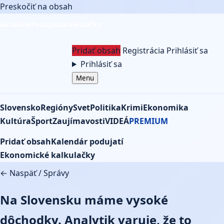
Preskočiť na obsah
Aktuálne
Podujatia
Kalkulačky
Pridať obsah
Registrácia
Prihlásiť sa
Prihlásiť sa
Menu
Slovensko
Regióny
Svet
Politika
Krimi
Ekonomika
Kultúra
Šport
Zaujímavosti
VIDEÁ
PREMIUM
Pridať obsah
Kalendár podujatí
Ekonomické kalkulačky
← Naspäť
/
Správy
Na Slovensku máme vysoké
dôchodky. Analytik varuje, že to