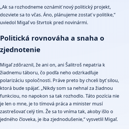
„Ak sa rozhodneme oznámiť nový politický projekt,
dozviete sa to včas. Áno, plánujeme zostať v politike,“
uviedol Migaľ vo štvrtok pred novinármi.
Politická rovnováha a snaha o
zjednotenie
Migaľ zdôraznil, že ani on, ani Šalitroš nepatria k
žiadnemu táboru, čo podľa neho odzrkadľuje
polarizáciu spoločnosti. Práve preto by chceli byť silou,
ktorá bude spájať. „Nikdy som sa nehnal za žiadnou
funkciou, no napokon sa tak rozhodlo. Táto pozícia nie
je len o mne, je to tímová práca a minister musí
zastrešovať celý tím. Že sa to vníma tak, akoby išlo o
jedného človeka, je iba zjednodušenie,“ vysvetlil Migaľ.