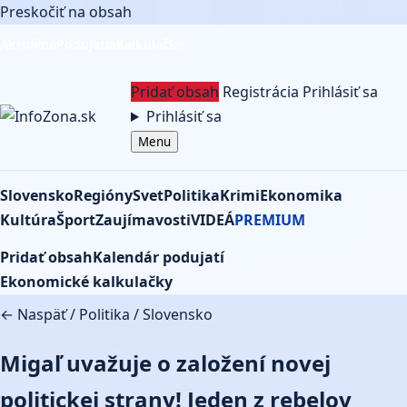
Preskočiť na obsah
Aktuálne
Podujatia
Kalkulačky
Pridať obsah
Registrácia
Prihlásiť sa
Prihlásiť sa
Menu
Slovensko
Regióny
Svet
Politika
Krimi
Ekonomika
Kultúra
Šport
Zaujímavosti
VIDEÁ
PREMIUM
Pridať obsah
Kalendár podujatí
Ekonomické kalkulačky
← Naspäť
/
Politika
/
Slovensko
Migaľ uvažuje o založení novej
politickej strany! Jeden z rebelov