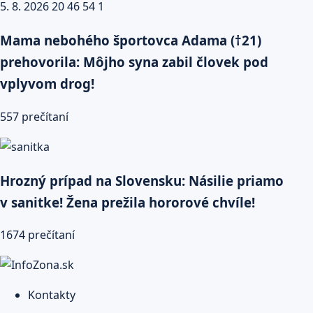
Mama nebohého športovca Adama (†21)
prehovorila: Môjho syna zabil človek pod
vplyvom drog!
557 prečítaní
Hrozný prípad na Slovensku: Násilie priamo
v sanitke! Žena prežila hororové chvíle!
1674 prečítaní
Kontakty