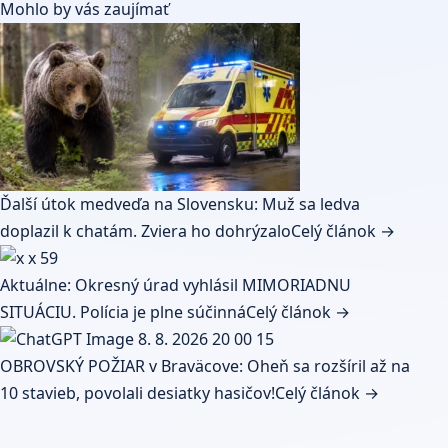
Mohlo by vás zaujímať
Ďalší útok medveďa na Slovensku: Muž sa ledva
doplazil k chatám. Zviera ho dohrýzalo
Celý článok →
Aktuálne: Okresný úrad vyhlásil MIMORIADNU
SITUÁCIU. Polícia je plne súčinná
Celý článok →
OBROVSKÝ POŽIAR v Braväcove: Oheň sa rozšíril až na
10 stavieb, povolali desiatky hasičov!
Celý článok →