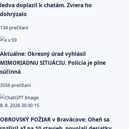
ledva doplazil k chatám. Zviera ho
dohrýzalo
134 prečítaní
Aktuálne: Okresný úrad vyhlásil
MIMORIADNU SITUÁCIU. Polícia je plne
súčinná
3556 prečítaní
OBROVSKÝ POŽIAR v Braväcove: Oheň sa
rozšíril až na 10 stavieb, povolali desiatky