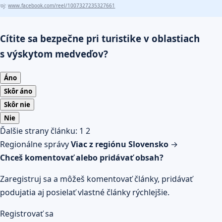
roj:
www.facebook.com/reel/1007327235327661
Cítite sa bezpečne pri turistike v oblastiach
s výskytom medveďov?
Áno
Skôr áno
Skôr nie
Nie
Ďalšie strany článku:
1
2
Regionálne správy
Viac z regiónu Slovensko
→
Chceš komentovať alebo pridávať obsah?
Zaregistruj sa a môžeš komentovať články, pridávať
podujatia aj posielať vlastné články rýchlejšie.
Registrovať sa