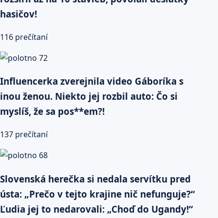
hasičov!
116 prečítaní
Influencerka zverejnila video Gáboríka s
inou ženou. Niekto jej rozbil auto: Čo si
myslíš, že sa pos**em?!
137 prečítaní
Slovenská herečka si nedala servítku pred
ústa: „Prečo v tejto krajine nič nefunguje?“
Ľudia jej to nedarovali: „Choď do Ugandy!“