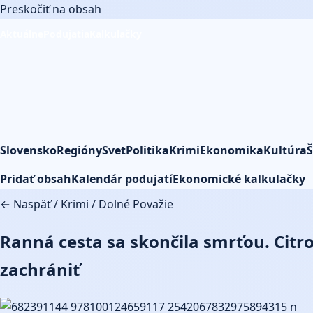
Preskočiť na obsah
Aktuálne
Podujatia
Kalkulačky
Slovensko
Regióny
Svet
Politika
Krimi
Ekonomika
Kultúra
Š
Pridať obsah
Kalendár podujatí
Ekonomické kalkulačky
← Naspäť
/
Krimi
/
Dolné Považie
Ranná cesta sa skončila smrťou. Citr
zachrániť