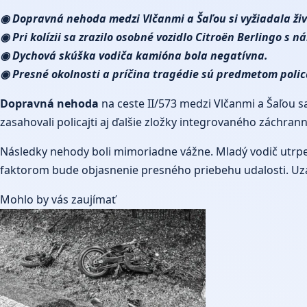
◉ Dopravná nehoda medzi Vlčanmi a Šaľou si vyžiadala živ
◉ Pri kolízii sa zrazilo osobné vozidlo Citroën Berlingo s
◉ Dychová skúška vodiča kamióna bola negatívna.
◉ Presné okolnosti a príčina tragédie sú predmetom polic
Dopravná nehoda
na ceste II/573 medzi Vlčanmi a Šaľou s
zasahovali policajti aj ďalšie zložky integrovaného záchran
Následky nehody boli mimoriadne vážne. Mladý vodič utrpel 
faktorom bude objasnenie presného priebehu udalosti. Uz
Mohlo by vás zaujímať