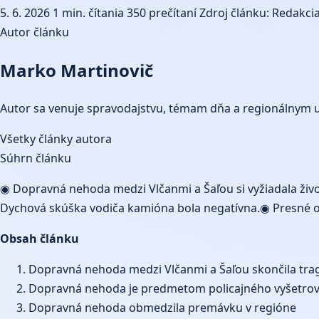
5. 6. 2026
1 min. čítania
350 prečítaní
Zdroj článku: Redakcia
Autor článku
Marko Martinovič
Autor sa venuje spravodajstvu, témam dňa a regionálnym 
Všetky články autora
Súhrn článku
◉ Dopravná nehoda medzi Vlčanmi a Šaľou si vyžiadala živo
Dychová skúška vodiča kamióna bola negatívna.◉ Presné 
Obsah článku
Dopravná nehoda medzi Vlčanmi a Šaľou skončila tra
Dopravná nehoda je predmetom policajného vyšetrov
Dopravná nehoda obmedzila premávku v regióne