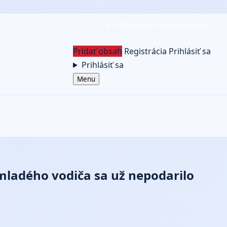
7. 8. 2026
Správy Slovensko & svet
Pridať obsah
Registrácia
Prihlásiť sa
Prihlásiť sa
Menu
 mladého vodiča sa už nepodarilo