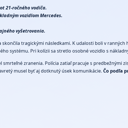
ot 21-ročného vodiča.
 nákladným vozidlom Mercedes.
ajného vyšetrovania.
a skončila tragickými následkami. K udalosti boli v ranných
ného systému. Pri kolízii sa stretlo osobné vozidlo s nákla
smrteľné zranenia. Polícia zatiaľ pracuje s predbežnými zi
avretý musel byť aj dotknutý úsek komunikácie.
Čo podľa p