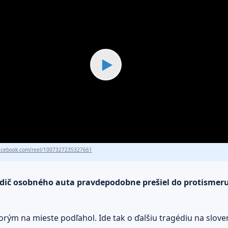
▶
cebook.com/reel/1007327235327661
vodič osobného auta pravdepodobne prešiel do protismer
rým na mieste podľahol. Ide tak o ďalšiu tragédiu na sloven