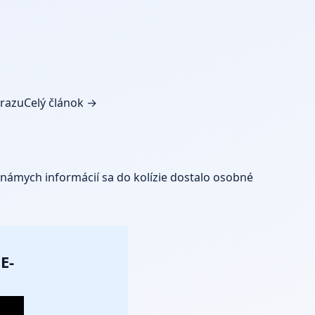
árazu
Celý článok →
známych informácií sa do kolízie dostalo osobné
E-