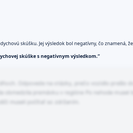
i dychovú skúšku. Jej výsledok bol negatívny, čo znamená, že
ychovej skúške s negatívnym výsledkom.“
dňoch. Odpovede na otázky, prečo vozidlo prešlo do
hoda obmedzila premávku v regióne Po nehode musel 
iči museli počítať so zdržaním.