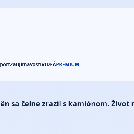
port
Zaujímavosti
VIDEÁ
PREMIUM
oën sa čelne zrazil s kamiónom. Život