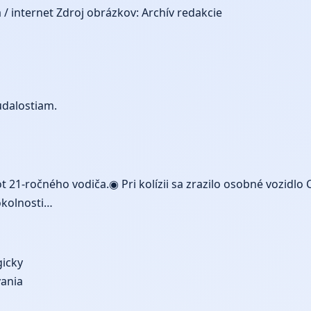
 / internet
Zdroj obrázkov: Archív redakcie
udalostiam.
t 21-ročného vodiča.◉ Pri kolízii sa zrazilo osobné vozidl
okolnosti…
gicky
ania