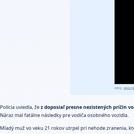
zdroj:
www.fa
Polícia uviedla, že
z doposiaľ presne nezistených príčin 
Náraz mal fatálne následky pre vodiča osobného vozidla.
Mladý muž vo veku 21 rokov utrpel pri nehode zranenia, kto