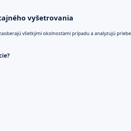
cajného vyšetrovania
sa zaoberajú všetkými okolnosťami prípadu a analyzujú prieb
cie?