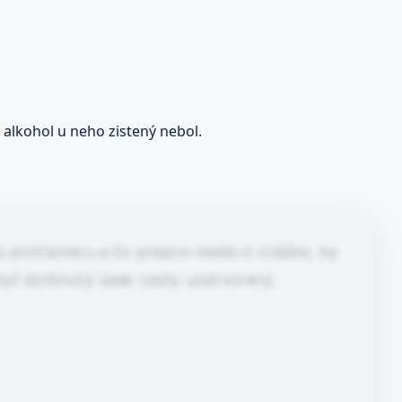
 alkohol u neho zistený nebol.
 protismeru a čo presne viedlo k zrážke, by
byť dotknutý úsek cesty uzatvorený.