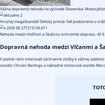
Vážna dopravná nehoda na východe Slovenska. Motocyklist
Hrozivý megaškandál! Detský primár čelí podozreniu z vrá
Nehoda medzi Holíčom a Skalicou ochromila dopravu. Až 6 
Dopravná nehoda medzi Vlčanmi a Šaľ
V piatok ráno smerovali záchranné zložky k vážnej udalosti
vozidlo Citroën Berlingo a nákladné motorové vozidlo Mer
TOTO