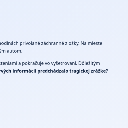
 hodinách privolané záchranné zložky. Na mieste
dným autom.
steniami a pokračuje vo vyšetrovaní. Dôležitým
rvých informácií predchádzalo tragickej zrážke?