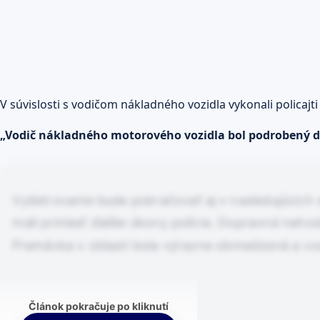
V súvislosti s vodičom nákladného vozidla vykonali policajt
„Vodič nákladného motorového vozidla bol podrobený d
Vyšetrovanie bude pokračovať aj v nasledujúcich 
mali priniesť ďalšie úkony polície. Dopravná ne
Premávka v oblasti bola výrazne obmedzená a vod
Článok pokračuje po kliknutí