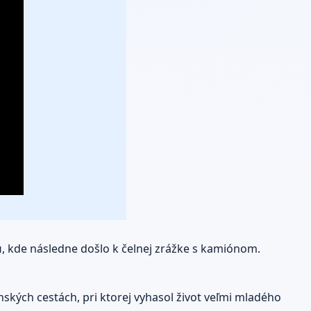
u
, kde následne došlo k čelnej zrážke s kamiónom.
ských cestách, pri ktorej vyhasol život veľmi mladého