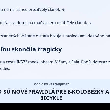
a nemal šancu prežiť
Celý článok →
žd! Na svedomí má mať viacero osôb
Celý článok →
zranených vrátane dieťaťa bojuje s následkami desivého n
ou skončila tragicky
 na ceste II/573 medzi obcami Vlčany a
Šaľa
. Podľa doteraz 
cedes.
Mohlo by vás zaujímať
 SÚ NOVÉ PRAVIDLÁ PRE E-KOLOBEŽKY A 
BICYKLE