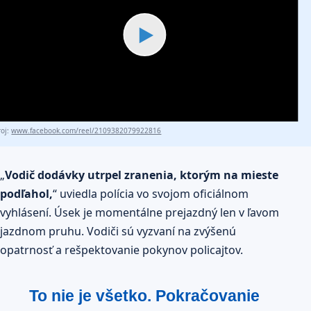
▶
roj:
www.facebook.com/reel/2109382079922816
„
Vodič dodávky utrpel zranenia, ktorým na mieste
podľahol,
“ uviedla polícia vo svojom oficiálnom
vyhlásení. Úsek je momentálne prejazdný len v ľavom
jazdnom pruhu. Vodiči sú vyzvaní na zvýšenú
opatrnosť a rešpektovanie pokynov policajtov.
To nie je všetko. Pokračovanie