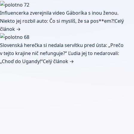
Influencerka zverejnila video Gáboríka s inou ženou.
Niekto jej rozbil auto: Čo si myslíš, že sa pos**em?!
Celý
článok →
Slovenská herečka si nedala servítku pred ústa: „Prečo
v tejto krajine nič nefunguje?“ Ľudia jej to nedarovali:
„Choď do Ugandy!“
Celý článok →