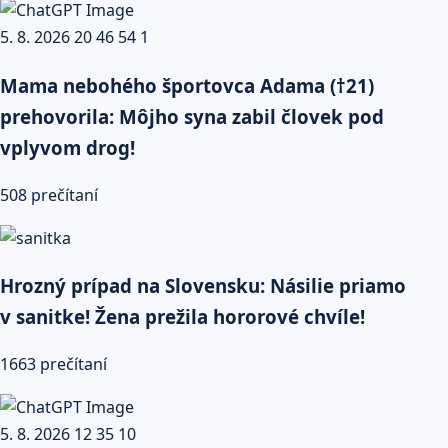
Mama nebohého športovca Adama (†21)
prehovorila: Môjho syna zabil človek pod
vplyvom drog!
508 prečítaní
Hrozný prípad na Slovensku: Násilie priamo
v sanitke! Žena prežila hororové chvíle!
1663 prečítaní