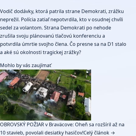
Vodič dodávky, ktorá patrila strane Demokrati, zrážku
neprežil. Polícia zatiaľ nepotvrdila, kto v osudnej chvíli
sedel za volantom. Strana Demokrati po nehode
zrušila svoju plánovanú tlačovú konferenciu a
potvrdila úmrtie svojho člena. Čo presne sa na D1 stalo
a aké sú okolnosti tragickej zrážky?
Mohlo by vás zaujímať
OBROVSKÝ POŽIAR v Braväcove: Oheň sa rozšíril až na
10 stavieb, povolali desiatky hasičov!
Celý článok →