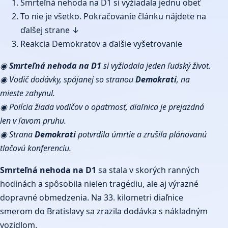
Smrteľná nehoda na D1 si vyžiadala jednu obeť
To nie je všetko. Pokračovanie článku nájdete na
ďalšej strane ↓
Reakcia Demokratov a ďalšie vyšetrovanie
◉
Smrteľná nehoda na D1
si vyžiadala jeden ľudský život.
◉ Vodič dodávky, spájanej so stranou
Demokrati
, na
mieste zahynul.
◉ Polícia žiada vodičov o opatrnosť, diaľnica je prejazdná
len v ľavom pruhu.
◉ Strana
Demokrati
potvrdila úmrtie a zrušila plánovanú
tlačovú konferenciu.
Smrteľná nehoda na D1
sa stala v skorých ranných
hodinách a spôsobila nielen tragédiu, ale aj výrazné
dopravné obmedzenia. Na 33. kilometri diaľnice
smerom do Bratislavy sa zrazila dodávka s nákladným
vozidlom.