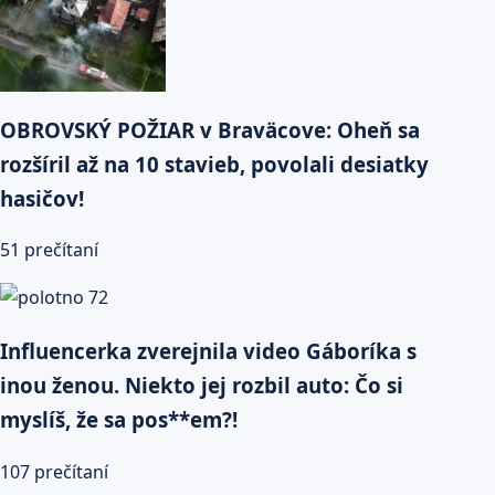
OBROVSKÝ POŽIAR v Braväcove: Oheň sa
rozšíril až na 10 stavieb, povolali desiatky
hasičov!
51 prečítaní
Influencerka zverejnila video Gáboríka s
inou ženou. Niekto jej rozbil auto: Čo si
myslíš, že sa pos**em?!
107 prečítaní