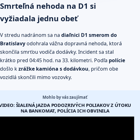
Smrteľná nehoda na D1 si
vyžiadala jednu obeť
V stredu nadránom sa na
diaľnici D1 smerom do
Bratislavy
odohrala vážna dopravná nehoda, ktorá
skončila smrťou vodiča dodávky. Incident sa stal
krátko pred 04:45 hod. na 33. kilometri. Podľa
polície
došlo k
zrážke kamióna s dodávkou
, pričom obe
vozidlá skončili mimo vozovky.
Mohlo by vás zaujímať
VIDEO: ŠIALENÁ JAZDA PODOZRIVÝCH POLIAKOV Z ÚTOKU
NA BANKOMAT, POLÍCIA ICH OBVINILA