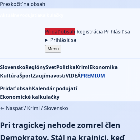
Preskočiť na obsah
Aktuálne
Podujatia
Kalkulačky
Pridať obsah
Registrácia
Prihlásiť sa
Prihlásiť sa
Menu
Slovensko
Regióny
Svet
Politika
Krimi
Ekonomika
Kultúra
Šport
Zaujímavosti
VIDEÁ
PREMIUM
Pridať obsah
Kalendár podujatí
Ekonomické kalkulačky
← Naspäť
/
Krimi
/
Slovensko
Pri tragickej nehode zomrel člen
Demokratov. Stál na krajnici, keď