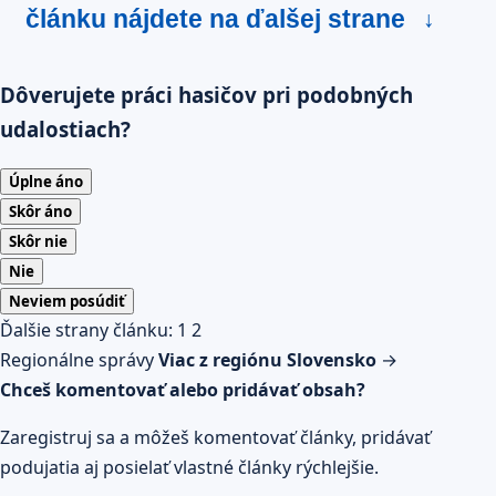
článku nájdete na ďalšej strane
↓
Dôverujete práci hasičov pri podobných
udalostiach?
Úplne áno
Skôr áno
Skôr nie
Nie
Neviem posúdiť
Ďalšie strany článku:
1
2
Regionálne správy
Viac z regiónu Slovensko
→
Chceš komentovať alebo pridávať obsah?
Zaregistruj sa a môžeš komentovať články, pridávať
podujatia aj posielať vlastné články rýchlejšie.