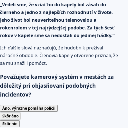
„Vedeli sme, že vziať ho do kapely bol zásah do
čierneho a jedno z najlepších rozhodnutí v živote.
Jeho život bol neuveriteľnou telenovelou a
rokenrolom v tej najrýdzejšej podobe. Za tých šesť
rokov v kapele sme sa nedostali do jedinej hádky.“
Ich ďalšie slová naznačujú, že hudobník prežíval
náročné obdobie. Členovia kapely otvorene priznali, že
sa mu snažili pomôcť.
Považujete kamerový systém v mestách za
dôležitý pri objasňovaní podobných
incidentov?
Áno, výrazne pomáha polícii
Skôr áno
Skôr nie