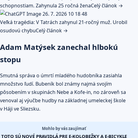
schopnostiam. Zahynula 25 ročná žena
Celý článok →
Veľká tragédia: V Tatrách zahynul 21-ročný muž. Urobil
osudovú chybu
Celý článok →
Adam Matýsek zanechal hlbokú
stopu
Smutná správa o úmrtí mladého hudobníka zasiahla
množstvo ľudí. Bubeník bol známy najmä svojím
pôsobením v skupinách Nebe a Kofe-in, no zároveň sa
venoval aj výučbe hudby na základnej umeleckej škole
v Háji ve Sliezsku.
Mohlo by vás zaujímať
TOTO SÚ NOVÉ PRAVIDLÁ PRE E-KOLOBEŽKY A E-BICYKLE