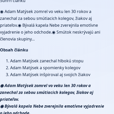
Súhrn článku
◉ Adam Matýsek zomrel vo veku len 30 rokov a
zanechal za sebou smútiacich kolegov, žiakov aj
priateľov.◉ Bývalá kapela Nebe zverejnila emotívne
vyjadrenie o jeho odchode.◉ Smútok neskrývajú ani
členovia skupiny…
Obsah článku
Adam Matýsek zanechal hlbokú stopu
Adam Matýsek a spomienky kolegov
Adam Matýsek inšpiroval aj svojich žiakov
◉ Adam Matýsek zomrel vo veku len 30 rokov a
zanechal za sebou smútiacich kolegov, žiakov aj
priateľov.
◉ Bývalá kapela Nebe zverejnila emotívne vyjadrenie
o jeho odchode.