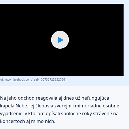
▶
roj:
www.facebook.com/reel/1007327235327661
Na jeho odchod reagovala aj dnes už nefungujúca
kapela Nebe. Jej členovia zverejnili mimoriadne osobné
vyjadrenie, v ktorom opísali spoločné roky strávené na
koncertoch aj mimo nich.