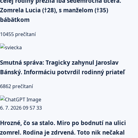
celej rodiny prežila iba sedemročná dcéra.
Zomrela Lucia (†28), s manželom (†35)
bábätkom
10455 prečítaní
Smutná správa: Tragicky zahynul Jaroslav
Bánský. Informáciu potvrdil rodinný priateľ
6862 prečítaní
Hrozné, čo sa stalo. Miro po bodnutí na ulici
zomrel. Rodina je zdrvená. Toto nik nečakal