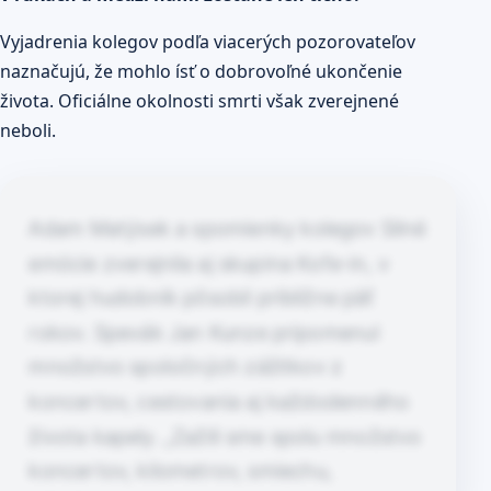
Vyjadrenia kolegov podľa viacerých pozorovateľov
naznačujú, že mohlo ísť o dobrovoľné ukončenie
života. Oficiálne okolnosti smrti však zverejnené
neboli.
Adam Matýsek a spomienky kolegov Silné
emócie zverejnila aj skupina Kofe-in, v
ktorej hudobník pôsobil približne päť
rokov. Spevák Jan Kunze pripomenul
množstvo spoločných zážitkov z
koncertov, cestovania aj každodenného
života kapely. „Zažili sme spolu množstvo
koncertov, kilometrov, smiechu,