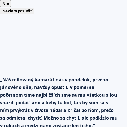
Nie
Neviem posúdiť
„Náš milovaný kamarát nás v pondelok, prvého
júnového dňa, navždy opustil. V pomerne
početnom tíme najbližších sme sa mu všetkou silou
snažili podať lano a keby tu bol, tak by som sa s
ním prvýkrát v živote hádal a kričal po ňom, prečo
sa odmietal chytiť. Možno sa chytil, ale podkĺzlo mu
v rukách a medzi nami zostane len ticho.“