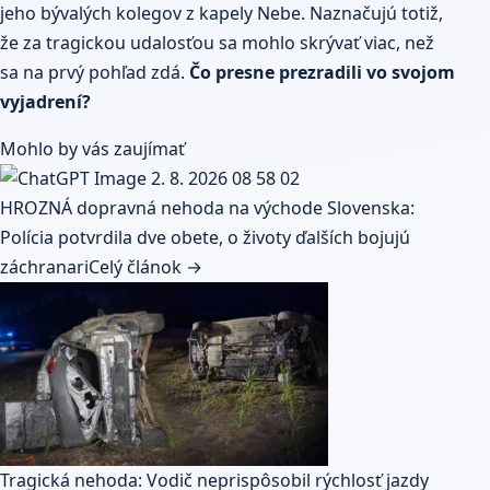
jeho bývalých kolegov z kapely Nebe. Naznačujú totiž,
že za tragickou udalosťou sa mohlo skrývať viac, než
sa na prvý pohľad zdá.
Čo presne prezradili vo svojom
vyjadrení?
Mohlo by vás zaujímať
HROZNÁ dopravná nehoda na východe Slovenska:
Polícia potvrdila dve obete, o životy ďalších bojujú
záchranari
Celý článok →
Tragická nehoda: Vodič neprispôsobil rýchlosť jazdy