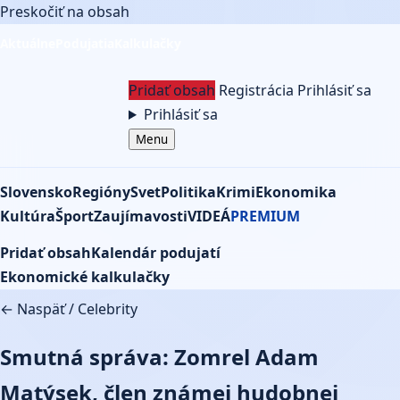
Preskočiť na obsah
Aktuálne
Podujatia
Kalkulačky
Pridať obsah
Registrácia
Prihlásiť sa
Prihlásiť sa
Menu
Slovensko
Regióny
Svet
Politika
Krimi
Ekonomika
Kultúra
Šport
Zaujímavosti
VIDEÁ
PREMIUM
Pridať obsah
Kalendár podujatí
Ekonomické kalkulačky
← Naspäť
/
Celebrity
Smutná správa: Zomrel Adam
Matýsek, člen známej hudobnej