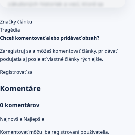
zákulisných historiek a vecí, ktoré sa
jednoducho stanú len v kapele. Pretože
Článok pokračuje po kliknutí
Značky článku
kapela nie je len…
Prečítaj celý článok
Tragédia
Chceš komentovať alebo pridávať obsah?
Zaregistruj sa a môžeš komentovať články, pridávať
podujatia aj posielať vlastné články rýchlejšie.
Registrovať sa
Komentáre
0 komentárov
Najnovšie
Najlepšie
Komentovať môžu iba registrovaní používatelia.