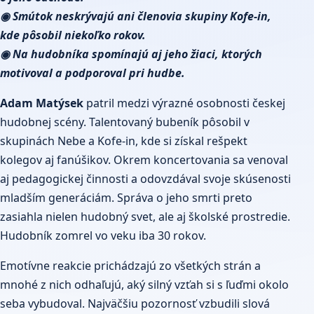
◉ Smútok neskrývajú ani členovia skupiny Kofe-in,
kde pôsobil niekoľko rokov.
◉ Na hudobníka spomínajú aj jeho žiaci, ktorých
motivoval a podporoval pri hudbe.
Adam Matýsek
patril medzi výrazné osobnosti českej
hudobnej scény. Talentovaný bubeník pôsobil v
skupinách Nebe a Kofe-in, kde si získal rešpekt
kolegov aj fanúšikov. Okrem koncertovania sa venoval
aj pedagogickej činnosti a odovzdával svoje skúsenosti
mladším generáciám. Správa o jeho smrti preto
zasiahla nielen hudobný svet, ale aj školské prostredie.
Hudobník zomrel vo veku iba 30 rokov.
Emotívne reakcie prichádzajú zo všetkých strán a
mnohé z nich odhaľujú, aký silný vzťah si s ľuďmi okolo
seba vybudoval. Najväčšiu pozornosť vzbudili slová