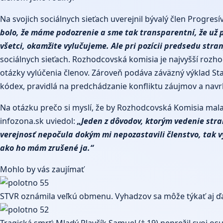
Na svojich sociálnych sieťach uverejnil bývalý člen Progres
bolo, že máme podozrenie a sme tak transparentní, že už 
všetci, okamžite vylučujeme. Ale pri pozícii predsedu str
sociálnych sieťach. Rozhodcovská komisia je najvyšší rozho
otázky vylúčenia členov. Zároveň podáva záväzný výklad St
kódex, pravidlá na predchádzanie konfliktu záujmov a nav
Na otázku prečo si myslí, že by Rozhodcovská Komisia mala 
infozona.sk uviedol:
„Jeden z dôvodov, ktorým vedenie stra
verejnosť nepočula dokým mi nepozastavili členstvo, tak 
ako ho mám zrušené ja.“
Mohlo by vás zaujímať
STVR oznámila veľkú obmenu. Vyhadzov sa môže týkať aj ďal
Tragická smrť: Mladý Plavčík Samuel († 19) neprežil svoj os