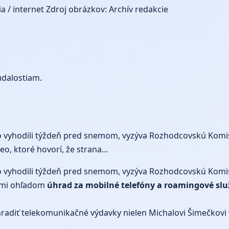
a / internet
Zdroj obrázkov: Archív redakcie
udalostiam.
o vyhodili týždeň pred snemom, vyzýva Rozhodcovskú Komisi
deo, ktoré hovorí, že strana…
o vyhodili týždeň pred snemom, vyzýva Rozhodcovskú Komisi
iami ohľadom
úhrad za mobilné telefóny a roamingové slu
radiť telekomunikačné výdavky nielen Michalovi Šimečkovi v