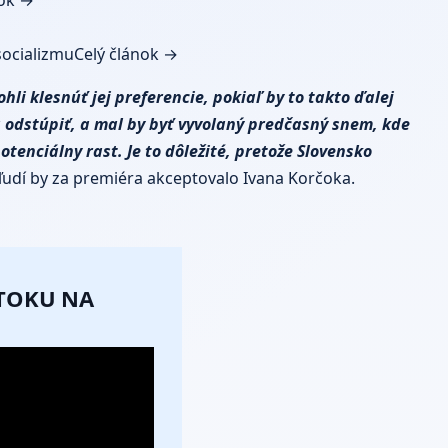
socializmu
Celý článok →
li klesnúť jej preferencie, pokiaľ by to takto ďalej
 a odstúpiť, a mal by byť vyvolaný predčasný snem, kde
otenciálny rast. Je to dôležité, pretože Slovensko
ľudí by za premiéra akceptovalo Ivana Korčoka.
ÚTOKU NA