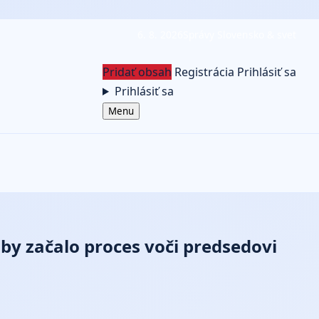
6. 8. 2026
Správy Slovensko & svet
Pridať obsah
Registrácia
Prihlásiť sa
Prihlásiť sa
Menu
by začalo proces voči predsedovi