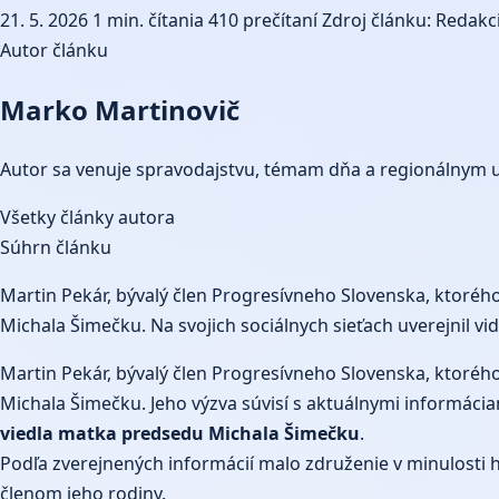
21. 5. 2026
1 min. čítania
410 prečítaní
Zdroj článku: Redakci
Autor článku
Marko Martinovič
Autor sa venuje spravodajstvu, témam dňa a regionálnym 
Všetky články autora
Súhrn článku
Martin Pekár, bývalý člen Progresívneho Slovenska, ktoréh
Michala Šimečku. Na svojich sociálnych sieťach uverejnil vi
Martin
Pekár, bývalý člen Progresívneho Slovenska, ktoréh
Michala Šimečku. Jeho výzva súvisí s aktuálnymi informác
viedla matka predsedu Michala Šimečku
.
Podľa zverejnených informácií malo združenie v minulosti h
členom jeho rodiny.