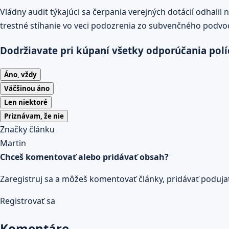
Vládny audit týkajúci sa čerpania verejných dotácií odhalil
trestné stíhanie vo veci podozrenia zo subvenčného podvodu
Dodržiavate pri kúpaní všetky odporúčania polí
Áno, vždy
Väčšinou áno
Len niektoré
Priznávam, že nie
Značky článku
Martin
Chceš komentovať alebo pridávať obsah?
Zaregistruj sa a môžeš komentovať články, pridávať podujatia
Registrovať sa
Komentáre