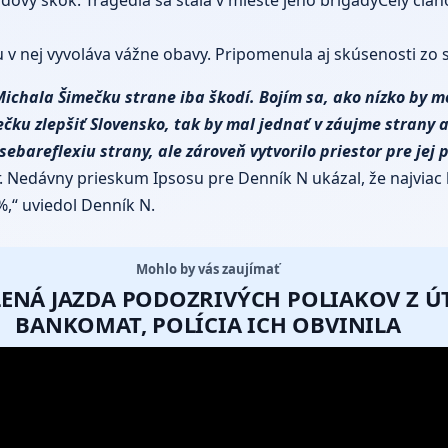
 v nej vyvoláva vážne obavy. Pripomenula aj skúsenosti zo 
ichala Šimečku strane iba škodí. Bojím sa, ako nízko by moh
mečku zlepšiť Slovensko, tak by mal jednať v záujme strany
ebareflexiu strany, ale zároveň vytvorilo priestor pre jej p
. Nedávny prieskum Ipsosu pre Denník N ukázal, že najviac 
%,“ uviedol Denník N.
Mohlo by vás zaujímať
ALENÁ JAZDA PODOZRIVÝCH POLIAKOV Z 
BANKOMAT, POLÍCIA ICH OBVINILA