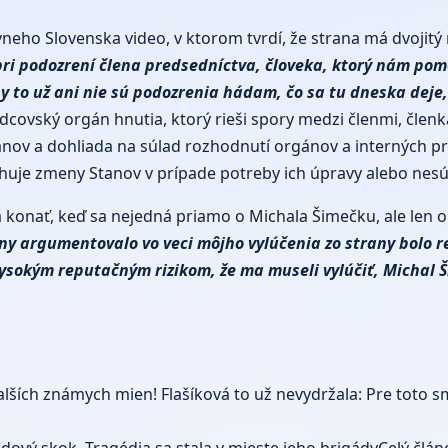
ívneho Slovenska video, v ktorom tvrdí, že strana má dvojitý
pri podozrení člena predsedníctva, človeka, ktorý nám pom
any to už ani nie sú podozrenia hádam, čo sa tu dneska dej
dcovský orgán hnutia, ktorý rieši spory medzi členmi, člen
anov a dohliada na súlad rozhodnutí orgánov a interných pr
rhuje zmeny Stanov v prípade potreby ich úpravy alebo nes
konať, keď sa nejedná priamo o Michala Šimečku, ale len o 
ny argumentovalo vo veci môjho vylúčenia zo strany bolo re
vysokým reputačným rizikom, že ma museli vylúčiť, Michal
ších známych mien! Flašíková to už nevydržala: Pre toto sm
udový skok. Tragédia sa stala v mieste jeho brigády
Celý člá