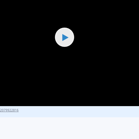
▶
82079922816