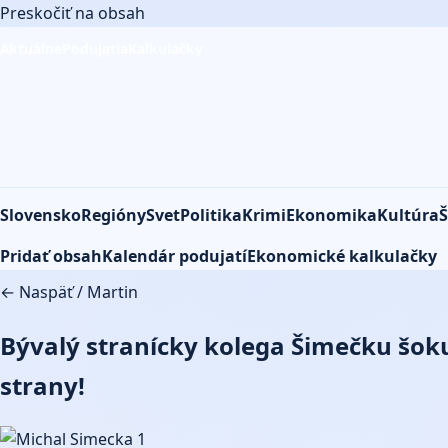
Preskočiť na obsah
Aktuálne
Podujatia
Kalkulačky
Slovensko
Regióny
Svet
Politika
Krimi
Ekonomika
Kultúra
Š
Pridať obsah
Kalendár podujatí
Ekonomické kalkulačky
← Naspäť
/
Martin
Bývalý stranícky kolega Šimečku šok
strany!