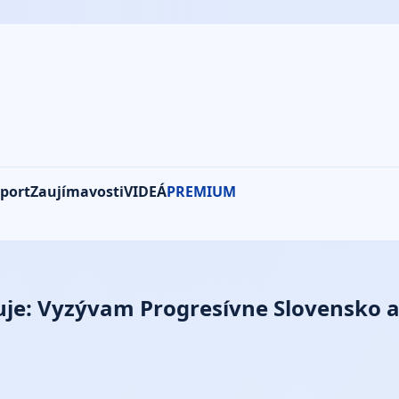
port
Zaujímavosti
VIDEÁ
PREMIUM
uje: Vyzývam Progresívne Slovensko a