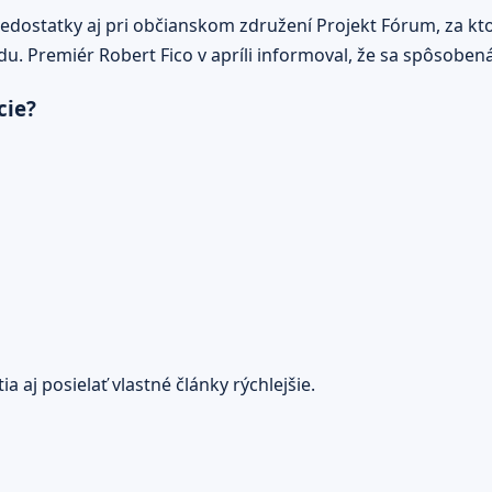
 nedostatky aj pri občianskom združení Projekt Fórum, za kt
. Premiér Robert Fico v apríli informoval, že sa spôsobená
cie?
 aj posielať vlastné články rýchlejšie.