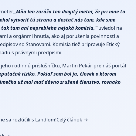
 meter.
„Mňa len zaráža ten dvojitý meter, že pri mne to
ohol vytvoriť tú stranu a dostať nás tam, kde sme
e, tak tam ani neprebieha nejaká komisia,“
uviedol na
kami a orgánmi hnutia, ako aj porušenia povinností a
edpisov so Stanovami. Komisia tiež pripravuje Etický
úladu s právnymi predpismi.
jeho rodinnú príslušníčku, Martin Pekár pre náš portál
putačné riziko. Pokiaľ som bol ja, človek o ktorom
 Šimečka už mal mať dávno zrušené členstvo, rovnako
e sa rozlúčili s Landlom!
Celý článok →
nok →