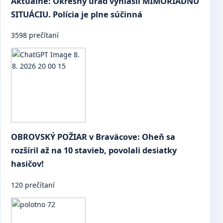
Aktuálne: Okresný úrad vyhlásil MIMORIADNU
SITUÁCIU. Polícia je plne súčinná
3598 prečítaní
OBROVSKÝ POŽIAR v Braväcove: Oheň sa
rozšíril až na 10 stavieb, povolali desiatky
hasičov!
120 prečítaní