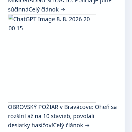
MIMORIADNU SITUÁCIU. Polícia je plne
súčinná
Celý článok →
OBROVSKÝ POŽIAR v Braväcove: Oheň sa
rozšíril až na 10 stavieb, povolali
desiatky hasičov!
Celý článok →