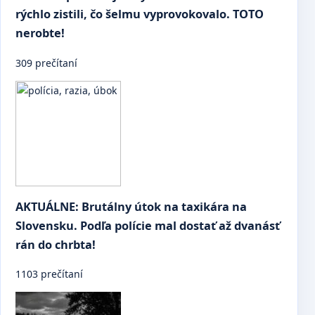
rýchlo zistili, čo šelmu vyprovokovalo. TOTO
nerobte!
309 prečítaní
AKTUÁLNE: Brutálny útok na taxikára na
Slovensku. Podľa polície mal dostať až dvanásť
rán do chrbta!
1103 prečítaní