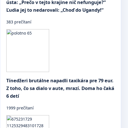
ústa: „Prečo v tejto krajine nič nefunguje?“
Ľudia jej to nedarovali: „Choď do Ugandy!“
383 prečítaní
Tínedžeri brutálne napadli taxikára pre 79 eur.
Z toho, čo sa dialo v aute, mrazí. Doma ho čaká
6 detí
1999 prečítaní