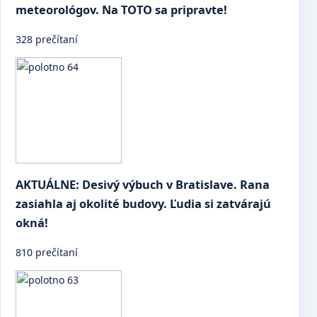
meteorológov. Na TOTO sa pripravte!
328 prečítaní
AKTUÁLNE: Desivý výbuch v Bratislave. Rana
zasiahla aj okolité budovy. Ľudia si zatvárajú
okná!
810 prečítaní