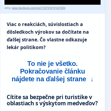
zdroj:
www.facebook.com/reel/1337918191607694
Viac o reakciách, súvislostiach a
dôsledkoch výrokov sa dočítate na
ďalšej strane. Čo vlastne odkazuje
lekár politikom?
To nie je všetko.
Pokračovanie článku
nájdete na ďalšej strane
↓
Cítite sa bezpečne pri turistike v
oblastiach s výskytom medveďov?