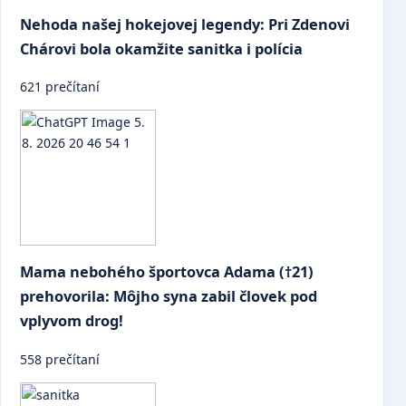
Nehoda našej hokejovej legendy: Pri Zdenovi
Chárovi bola okamžite sanitka i polícia
621 prečítaní
Mama nebohého športovca Adama (†21)
prehovorila: Môjho syna zabil človek pod
vplyvom drog!
558 prečítaní