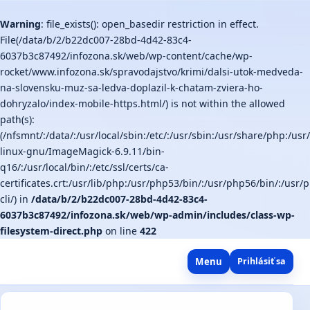
Warning
: file_exists(): open_basedir restriction in effect.
File(/data/b/2/b22dc007-28bd-4d42-83c4-
6037b3c87492/infozona.sk/web/wp-content/cache/wp-
rocket/www.infozona.sk/spravodajstvo/krimi/dalsi-utok-medveda-
na-slovensku-muz-sa-ledva-doplazil-k-chatam-zviera-ho-
dohryzalo/index-mobile-https.html/) is not within the allowed
path(s):
(/nfsmnt/:/data/:/usr/local/sbin:/etc/:/usr/sbin:/usr/share/php:/u
linux-gnu/ImageMagick-6.9.11/bin-
q16/:/usr/local/bin/:/etc/ssl/certs/ca-
certificates.crt:/usr/lib/php:/usr/php53/bin/:/usr/php56/bin/:/us
cli/) in
/data/b/2/b22dc007-28bd-4d42-83c4-
6037b3c87492/infozona.sk/web/wp-admin/includes/class-wp-
filesystem-direct.php
on line
422
Menu
Prihlásiť sa