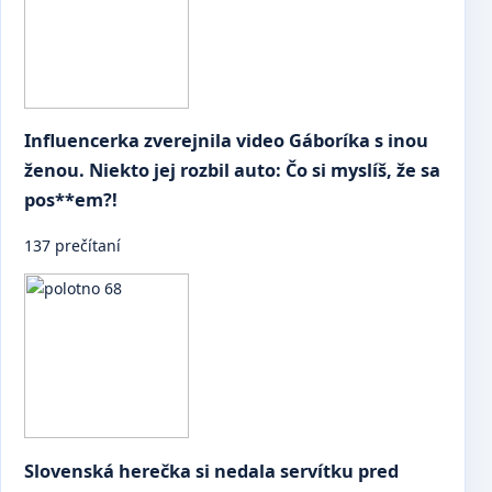
Influencerka zverejnila video Gáboríka s inou
ženou. Niekto jej rozbil auto: Čo si myslíš, že sa
pos**em?!
137 prečítaní
Slovenská herečka si nedala servítku pred