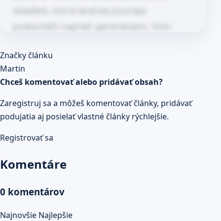
skladieb, ktoré dodnes poznajú
poslucháči naprieč generáciami. foto:
facebook.com Ako textár,…
Článok pokračuje po kliknutí
Značky článku
Prečítaj celý článok
Martin
Chceš komentovať alebo pridávať obsah?
Zaregistruj sa a môžeš komentovať články, pridávať
podujatia aj posielať vlastné články rýchlejšie.
Registrovať sa
Komentáre
0 komentárov
Najnovšie
Najlepšie