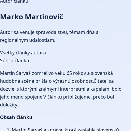
Autor článku
Marko Martinovič
Autor sa venuje spravodajstvu, témam dňa a
regionálnym udalostiam.
Všetky články autora
Súhrn článku
Martin Sarvaš zomrel vo veku 65 rokov a slovenská
hudobná scéna prišla o výraznú osobnosť.Čitateľ sa
dozvie, s ktorými známymi interpretmi a kapelami bolo
jeho meno spojené.V článku približujeme, prečo bol
dôležitý…
Obsah článku
Martin Sarvaš a správa, ktorá zasiahla slovenskú