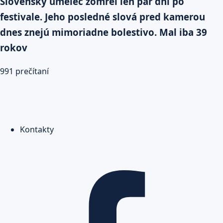
Slovenský umelec zomrel len pár dní po
festivale. Jeho posledné slová pred kamerou
dnes znejú mimoriadne bolestivo. Mal iba 39
rokov
991 prečítaní
Kontakty