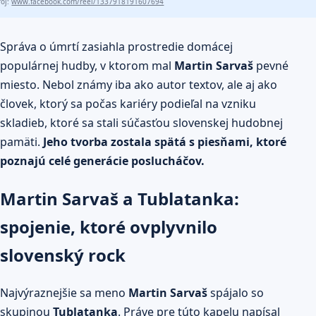
roj:
www.facebook.com/reel/1337918191607694
Správa o úmrtí zasiahla prostredie domácej
populárnej hudby, v ktorom mal
Martin Sarvaš
pevné
miesto. Nebol známy iba ako autor textov, ale aj ako
človek, ktorý sa počas kariéry podieľal na vzniku
skladieb, ktoré sa stali súčasťou slovenskej hudobnej
pamäti.
Jeho tvorba zostala spätá s piesňami, ktoré
poznajú celé generácie poslucháčov.
Martin Sarvaš a Tublatanka:
spojenie, ktoré ovplyvnilo
slovenský rock
Najvýraznejšie sa meno
Martin Sarvaš
spájalo so
skupinou
Tublatanka
. Práve pre túto kapelu napísal