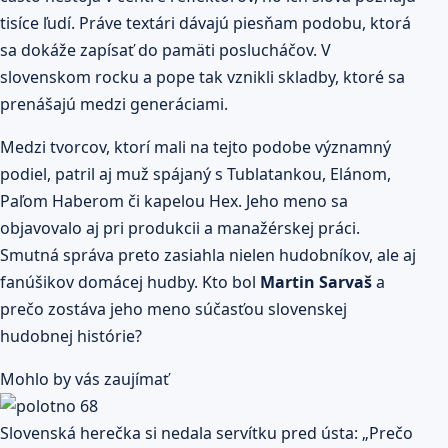
tisíce ľudí. Práve textári dávajú piesňam podobu, ktorá
sa dokáže zapísať do pamäti poslucháčov. V
slovenskom rocku a pope tak vznikli skladby, ktoré sa
prenášajú medzi generáciami.
Medzi tvorcov, ktorí mali na tejto podobe významný
podiel, patril aj muž spájaný s Tublatankou, Elánom,
Paľom Haberom či kapelou Hex. Jeho meno sa
objavovalo aj pri produkcii a manažérskej práci.
Smutná správa preto zasiahla nielen hudobníkov, ale aj
fanúšikov domácej hudby. Kto bol
Martin Sarvaš
a
prečo zostáva jeho meno súčasťou slovenskej
hudobnej histórie?
Mohlo by vás zaujímať
Slovenská herečka si nedala servítku pred ústa: „Prečo