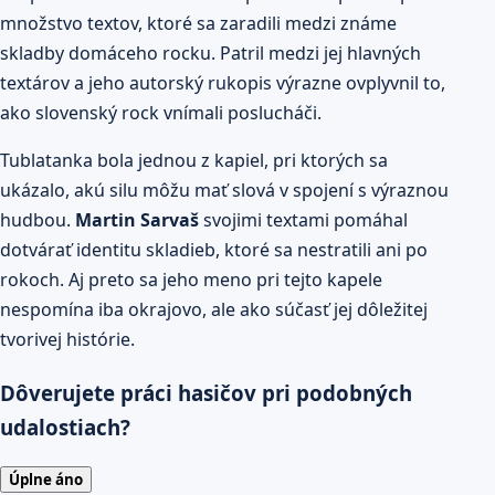
množstvo textov, ktoré sa zaradili medzi známe
skladby domáceho rocku. Patril medzi jej hlavných
textárov a jeho autorský rukopis výrazne ovplyvnil to,
ako slovenský rock vnímali poslucháči.
Tublatanka bola jednou z kapiel, pri ktorých sa
ukázalo, akú silu môžu mať slová v spojení s výraznou
hudbou.
Martin Sarvaš
svojimi textami pomáhal
dotvárať identitu skladieb, ktoré sa nestratili ani po
rokoch. Aj preto sa jeho meno pri tejto kapele
nespomína iba okrajovo, ale ako súčasť jej dôležitej
tvorivej histórie.
Dôverujete práci hasičov pri podobných
udalostiach?
Úplne áno