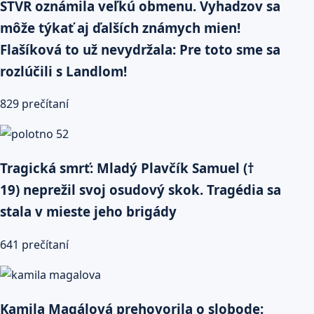
STVR oznámila veľkú obmenu. Vyhadzov sa
môže týkať aj ďalších známych mien!
Flašíková to už nevydržala: Pre toto sme sa
rozlúčili s Landlom!
829 prečítaní
Tragická smrť: Mladý Plavčík Samuel (†
19) neprežil svoj osudový skok. Tragédia sa
stala v mieste jeho brigády
641 prečítaní
Kamila Magálová prehovorila o slobode: