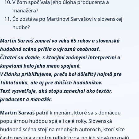
V čom spočívala jeho úloha producenta a
manažéra?
Čo zostáva po Martinovi Sarvašovi v slovenskej
hudbe?
Martin
Sarvaš zomrel vo veku 65 rokov a slovenská
hudobná scéna prišla o výraznú osobnosť.
Čitateľ sa dozvie, s ktorými známymi interpretmi a
kapelami bolo jeho meno spojené.
V článku približujeme, prečo bol dôležitý najmä pre
Tublatanku, ale aj pre ďalších hudobníkov.
Text vysvetľuje, akú stopu zanechal ako textár,
producent a manažér.
Martin Sarvaš
patril k menám, ktoré sa s domácou
populárnou hudbou spájali celé roky. Slovenská
hudobná scéna stojí na mnohých autoroch, ktorí síce
často nestoja v centre reflektorov, no ich slová poznajú