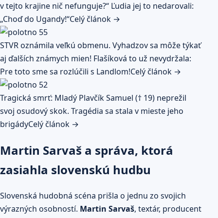
v tejto krajine nič nefunguje?“ Ľudia jej to nedarovali:
„Choď do Ugandy!“
Celý článok →
STVR oznámila veľkú obmenu. Vyhadzov sa môže týkať
aj ďalších známych mien! Flašíková to už nevydržala:
Pre toto sme sa rozlúčili s Landlom!
Celý článok →
Tragická smrť: Mladý Plavčík Samuel († 19) neprežil
svoj osudový skok. Tragédia sa stala v mieste jeho
brigády
Celý článok →
Martin Sarvaš a správa, ktorá
zasiahla slovenskú hudbu
Slovenská hudobná scéna prišla o jednu zo svojich
výrazných osobností.
Martin Sarvaš
, textár, producent