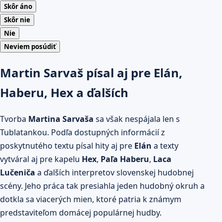
Skôr áno
Skôr nie
Nie
Neviem posúdiť
Martin Sarvaš písal aj pre Elán,
Haberu, Hex a ďalších
Tvorba
Martina Sarvaša
sa však nespájala len s
Tublatankou. Podľa dostupných informácií z
poskytnutého textu písal hity aj pre
Elán
a texty
vytváral aj pre kapelu
Hex
,
Paľa Haberu
,
Laca
Lučeniča
a ďalších interpretov slovenskej hudobnej
scény. Jeho práca tak presiahla jeden hudobný okruh a
dotkla sa viacerých mien, ktoré patria k známym
predstaviteľom domácej populárnej hudby.