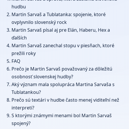
hudbu
Martin Sarvaš a Tublatanka: spojenie, ktoré
ovplyvnilo slovenský rock
Martin Sarvaš písal aj pre Elán, Haberu, Hex a
ďalších
Martin Sarvaš zanechal stopu v piesňach, ktoré
prežili roky
FAQ
Prečo je Martin Sarvaš považovaný za dôležitú
osobnosť slovenskej hudby?
Aký význam mala spolupráca Martina Sarvaša s
Tublatankou?
Prečo sú textári v hudbe často menej viditeľní než
interpreti?
S ktorými známymi menami bol Martin Sarvaš
spojený?