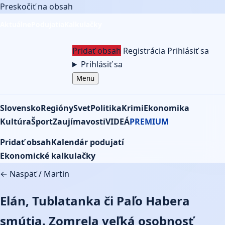
Preskočiť na obsah
Aktuálne
Podujatia
Kalkulačky
Pridať obsah
Registrácia
Prihlásiť sa
Prihlásiť sa
Menu
Slovensko
Regióny
Svet
Politika
Krimi
Ekonomika
Kultúra
Šport
Zaujímavosti
VIDEÁ
PREMIUM
Pridať obsah
Kalendár podujatí
Ekonomické kalkulačky
← Naspäť
/
Martin
Elán, Tublatanka či Paľo Habera
smútia. Zomrela veľká osobnosť