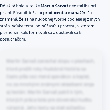
Dôležité bolo aj to, že
Martin Sarvaš
neostal iba pri
písaní. Pôsobil tiež ako
producent a manažér
, čo
znamená, že sa na hudobnej tvorbe podieľal aj z iných
strán. Vďaka tomu bol súčasťou procesu, v ktorom
piesne vznikali, formovali sa a dostávali sa k
poslucháčom.
Martin Sarvaš zanechal stopu v piesňach,
ktoré prežili roky Hudobná história sa
často píše cez mená spevákov a kapiel,
no za mnohými známymi skladbami stoja
aj textári. Martin Sarvaš patril k tým,
ktorých práca bola pre slovenskú hudbu
výrazná. Jeho texty sa stali súčasťou