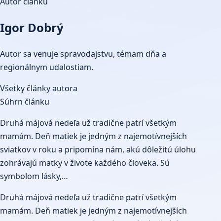
Autor článku
Igor Dobrý
Autor sa venuje spravodajstvu, témam dňa a
regionálnym udalostiam.
Všetky články autora
Súhrn článku
Druhá májová nedeľa už tradične patrí všetkým
mamám. Deň matiek je jedným z najemotívnejších
sviatkov v roku a pripomína nám, akú dôležitú úlohu
zohrávajú matky v živote každého človeka. Sú
symbolom lásky,…
Druhá májová nedeľa už tradične patrí všetkým
mamám. Deň matiek je jedným z najemotívnejších