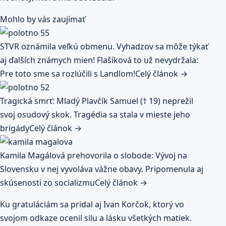
Mohlo by vás zaujímať
STVR oznámila veľkú obmenu. Vyhadzov sa môže týkať
aj ďalších známych mien! Flašíková to už nevydržala:
Pre toto sme sa rozlúčili s Landlom!
Celý článok →
Tragická smrť: Mladý Plavčík Samuel († 19) neprežil
svoj osudový skok. Tragédia sa stala v mieste jeho
brigády
Celý článok →
Kamila Magálová prehovorila o slobode: Vývoj na
Slovensku v nej vyvoláva vážne obavy. Pripomenula aj
skúsenosti zo socializmu
Celý článok →
Ku gratuláciám sa pridal aj Ivan Korčok, ktorý vo
svojom odkaze ocenil silu a lásku všetkých matiek.