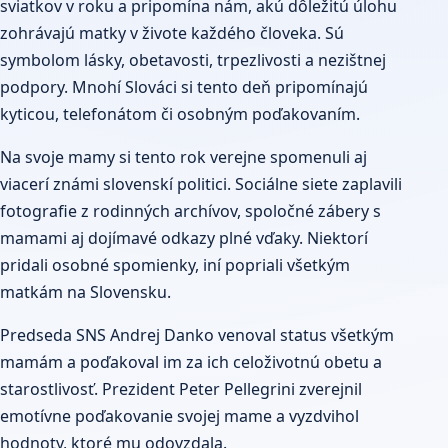
sviatkov v roku a pripomína nám, akú dôležitú úlohu
zohrávajú matky v živote každého človeka. Sú
symbolom lásky, obetavosti, trpezlivosti a nezištnej
podpory. Mnohí Slováci si tento deň pripomínajú
kyticou, telefonátom či osobným poďakovaním.
Na svoje mamy si tento rok verejne spomenuli aj
viacerí známi slovenskí politici. Sociálne siete zaplavili
fotografie z rodinných archívov, spoločné zábery s
mamami aj dojímavé odkazy plné vďaky. Niektorí
pridali osobné spomienky, iní popriali všetkým
matkám na Slovensku.
Predseda SNS Andrej Danko venoval status všetkým
mamám a poďakoval im za ich celoživotnú obetu a
starostlivosť. Prezident Peter Pellegrini zverejnil
emotívne poďakovanie svojej mame a vyzdvihol
hodnoty, ktoré mu odovzdala.