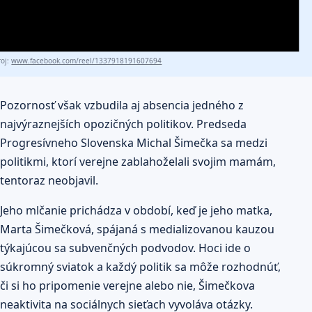
roj:
www.facebook.com/reel/1337918191607694
Pozornosť však vzbudila aj absencia jedného z
najvýraznejších opozičných politikov. Predseda
Progresívneho Slovenska Michal Šimečka sa medzi
politikmi, ktorí verejne zablahoželali svojim mamám,
tentoraz neobjavil.
Jeho mlčanie prichádza v období, keď je jeho matka,
Marta Šimečková, spájaná s medializovanou kauzou
týkajúcou sa subvenčných podvodov. Hoci ide o
súkromný sviatok a každý politik sa môže rozhodnúť,
či si ho pripomenie verejne alebo nie, Šimečkova
neaktivita na sociálnych sieťach vyvoláva otázky.