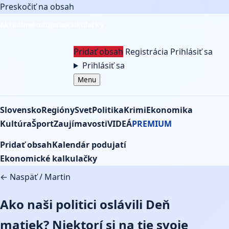
Preskočiť na obsah
Aktuálne
Podujatia
Kalkulačky
Pridať obsah
Registrácia
Prihlásiť sa
Prihlásiť sa
Menu
Slovensko
Regióny
Svet
Politika
Krimi
Ekonomika
Kultúra
Šport
Zaujímavosti
VIDEÁ
PREMIUM
Pridať obsah
Kalendár podujatí
Ekonomické kalkulačky
← Naspäť
/
Martin
Ako naši politici oslávili Deň
matiek? Niektorí si na tie svoje