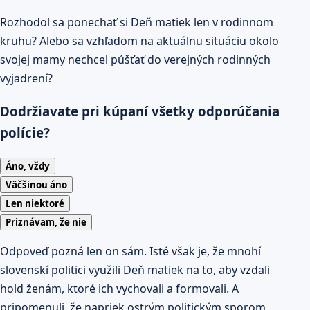
Rozhodol sa ponechať si Deň matiek len v rodinnom
kruhu? Alebo sa vzhľadom na aktuálnu situáciu okolo
svojej mamy nechcel púšťať do verejných rodinných
vyjadrení?
Dodržiavate pri kúpaní všetky odporúčania
polície?
Áno, vždy
Väčšinou áno
Len niektoré
Priznávam, že nie
Odpoveď pozná len on sám. Isté však je, že mnohí
slovenskí politici využili Deň matiek na to, aby vzdali
hold ženám, ktoré ich vychovali a formovali. A
pripomenuli, že napriek ostrým politickým sporom