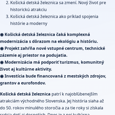
Košická detská železnica sa zmení. Nový život pre
historickú atrakciu
Košická detská železnica ako príklad spojenia
histórie a moderny
◉ Košická detská železnica čaká komplexná
modernizácia s dôrazom na ekológiu a históriu.
◉ Projekt zahŕňa nové vstupné centrum, technické
zázemie aj priestor na podujatia.
◉ Modernizácia má podporiť turizmus, komunitný
život aj kultúrne aktivity.
◉ Investícia bude financovaná z mestských zdrojov,
grantov a eurofondov.
Košická detská železnica
patrí k najobľúbenejším
atrakciám východného Slovenska. Jej história siaha až
do 50. rokov minulého storočia a za tie roky si získala
srdcia detí aj dospelých. Dnes je z nej kultúrna