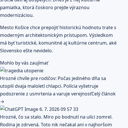
pamiatka, ktorá čoskoro prejde výraznou
modernizáciou.
Mesto
Košice
chce prepojiť historickú hodnotu trate s
moderným architektonickým prístupom. Výsledkom
má byť turistické, komunitné aj kultúrne centrum, aké
Slovensko ešte nevidelo.
Mohlo by vás zaujímať
Hrozné chvíle pre rodičov: Počas jediného dňa sa
utopili dvaja maloletí chlapci. Polícia vyšetruje
podozrenie z usmrtenia a varuje verejnosť
Celý článok
→
Hrozné, čo sa stalo. Miro po bodnutí na ulici zomrel.
Rodina je zdrvená. Toto nik nečakal ani v najhoršom