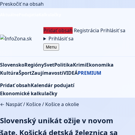
Preskočiť na obsah
Aktuálne
Podujatia
Kalkulačky
Pridať obsah
Registrácia
Prihlásiť sa
Prihlásiť sa
Menu
Slovensko
Regióny
Svet
Politika
Krimi
Ekonomika
Kultúra
Šport
Zaujímavosti
VIDEÁ
PREMIUM
Pridať obsah
Kalendár podujatí
Ekonomické kalkulačky
← Naspäť
/
Košice
/
Košice a okolie
Slovenský unikát ožije v novom
šate. Košická detská železnica sa