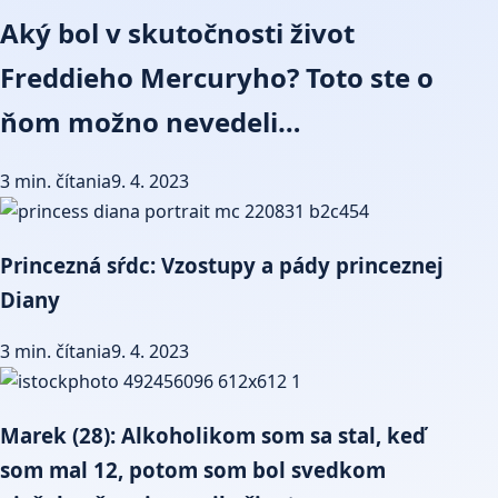
Aký bol v skutočnosti život
Freddieho Mercuryho? Toto ste o
ňom možno nevedeli…
3 min. čítania
9. 4. 2023
Princezná sŕdc: Vzostupy a pády princeznej
Diany
3 min. čítania
9. 4. 2023
Marek (28): Alkoholikom som sa stal, keď
som mal 12, potom som bol svedkom