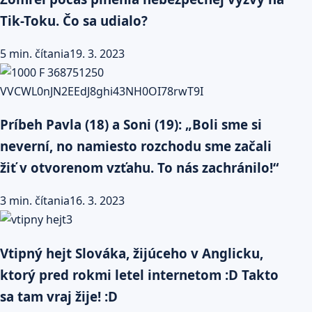
Tik-Toku. Čo sa udialo?
5 min. čítania
19. 3. 2023
Príbeh Pavla (18) a Soni (19): „Boli sme si
neverní, no namiesto rozchodu sme začali
žiť v otvorenom vzťahu. To nás zachránilo!“
3 min. čítania
16. 3. 2023
Vtipný hejt Slováka, žijúceho v Anglicku,
ktorý pred rokmi letel internetom :D Takto
sa tam vraj žije! :D