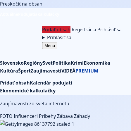
Preskočiť na obsah
Aktuálne
Podujatia
Kalkulačky
Pridať obsah
Registrácia
Prihlásiť sa
Prihlásiť sa
Menu
Slovensko
Regióny
Svet
Politika
Krimi
Ekonomika
Kultúra
Šport
Zaujímavosti
VIDEÁ
PREMIUM
Pridať obsah
Kalendár podujatí
Ekonomické kalkulačky
Zaujímavosti
Zaujímavosti zo sveta internetu
FOTO
Influenceri
Príbehy
Zábava
Záhady