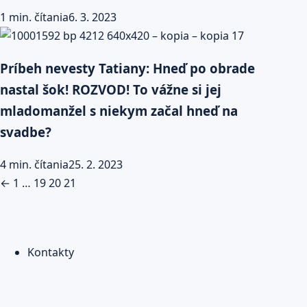
1 min. čítania
6. 3. 2023
Príbeh nevesty Tatiany: Hneď po obrade
nastal šok! ROZVOD! To vážne si jej
mladomanžel s niekym začal hneď na
svadbe?
4 min. čítania
25. 2. 2023
Stránkovanie
←
1
…
19
20
21
príspevkov
Kontakty