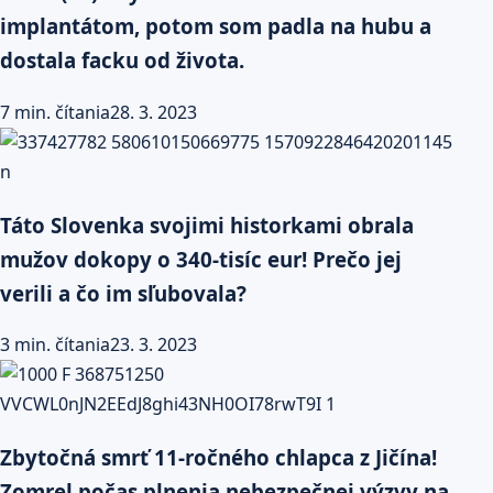
implantátom, potom som padla na hubu a
dostala facku od života.
7 min. čítania
28. 3. 2023
Táto Slovenka svojimi historkami obrala
mužov dokopy o 340-tisíc eur! Prečo jej
verili a čo im sľubovala?
3 min. čítania
23. 3. 2023
Zbytočná smrť 11-ročného chlapca z Jičína!
Zomrel počas plnenia nebezpečnej výzvy na