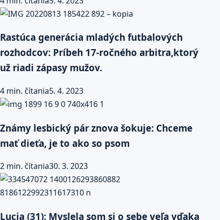
4 min. čítania
5. 4. 2023
Rastúca generácia mladých futbalových
rozhodcov: Príbeh 17-ročného arbitra,ktorý
už riadi zápasy mužov.
4 min. čítania
5. 4. 2023
Známy lesbický pár znova šokuje: Chceme
mať dieťa, je to ako so psom
2 min. čítania
30. 3. 2023
Lucia (31): Myslela som si o sebe veľa vďaka