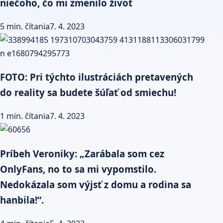
niečoho, čo mi zmenilo život
5 min. čítania
7. 4. 2023
FOTO: Pri týchto ilustráciách pretavených
do reality sa budete šúľať od smiechu!
1 min. čítania
7. 4. 2023
Príbeh Veroniky: „Zarábala som cez
OnlyFans, no to sa mi vypomstilo.
Nedokázala som výjsť z domu a rodina sa
hanbila!“.