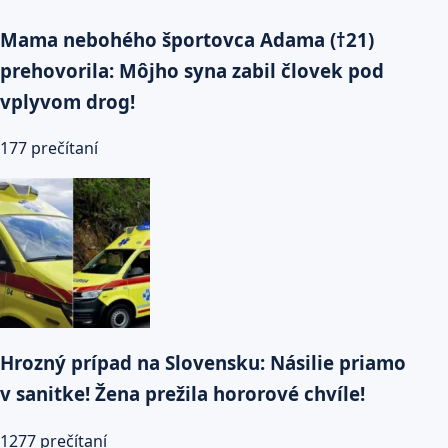
Mama nebohého športovca Adama (†21)
prehovorila: Môjho syna zabil človek pod
vplyvom drog!
177 prečítaní
Hrozný prípad na Slovensku: Násilie priamo
v sanitke! Žena prežila hororové chvíle!
1277 prečítaní