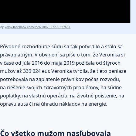
roj:
www.facebook.com/reel/1007327235327661
Pôvodné rozhodnutie súdu sa tak potvrdilo a stalo sa
právoplatným. V obvinení sa píše o tom, že Veronika si
v čase od júla 2016 do mája 2019 požičala od štyroch
mužov až 339 024 eur. Veronika tvrdila, že tieto peniaze
potrebovala na zaplatenie právnikov počas rozvodu,
na riešenie svojich zdravotných problémov, na súdne
poplatky, na vlastnú operáciu, na životné poistenie, na
opravu auta či na úhradu nákladov na energie.
Čo všetko mužom nasľubovala