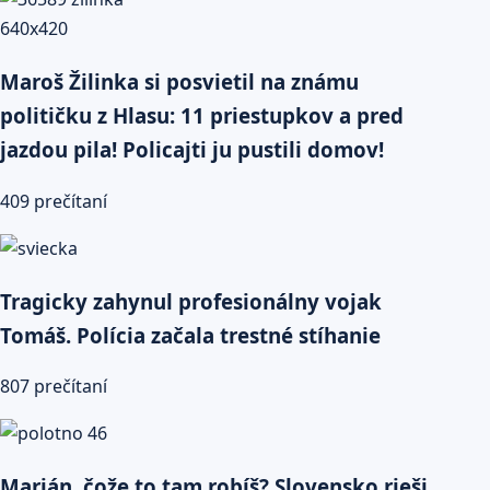
Maroš Žilinka si posvietil na známu
političku z Hlasu: 11 priestupkov a pred
jazdou pila! Policajti ju pustili domov!
409 prečítaní
Tragicky zahynul profesionálny vojak
Tomáš. Polícia začala trestné stíhanie
807 prečítaní
Marián, čože to tam robíš? Slovensko rieši