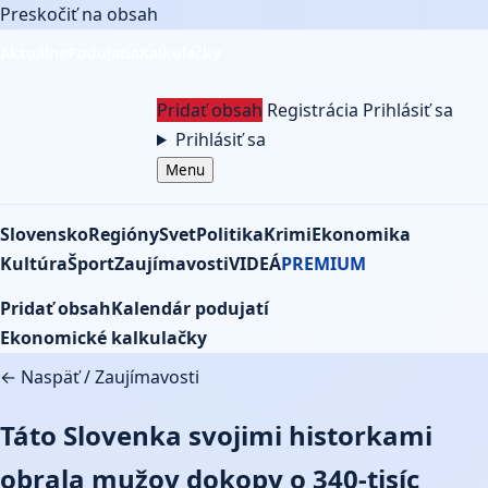
Preskočiť na obsah
Aktuálne
Podujatia
Kalkulačky
Pridať obsah
Registrácia
Prihlásiť sa
Prihlásiť sa
Menu
Slovensko
Regióny
Svet
Politika
Krimi
Ekonomika
Kultúra
Šport
Zaujímavosti
VIDEÁ
PREMIUM
Pridať obsah
Kalendár podujatí
Ekonomické kalkulačky
← Naspäť
/
Zaujímavosti
Táto Slovenka svojimi historkami
obrala mužov dokopy o 340-tisíc