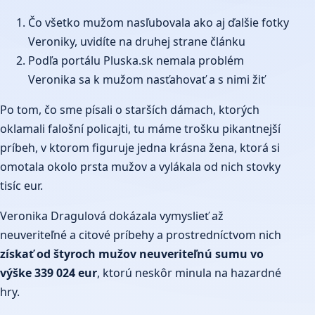
Čo všetko mužom nasľubovala ako aj ďalšie fotky
Veroniky, uvidíte na druhej strane článku
Podľa portálu Pluska.sk nemala problém
Veronika sa k mužom nasťahovať a s nimi žiť
Po tom, čo sme písali o starších dámach, ktorých
oklamali falošní policajti, tu máme trošku pikantnejší
príbeh, v ktorom figuruje jedna krásna žena, ktorá si
omotala okolo prsta mužov a vylákala od nich stovky
tisíc eur.
Veronika Dragulová dokázala vymyslieť až
neuveriteľné a citové príbehy a prostredníctvom nich
získať od štyroch mužov neuveriteľnú sumu vo
výške 339 024 eur
, ktorú neskôr minula na hazardné
hry.