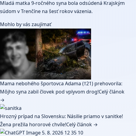
Mladá matka 9-ročného syna bola odsúdená Krajským
súdom v Trenčíne na šesť rokov väzenia.
Mohlo by vás zaujímať
Mama nebohého športovca Adama (†21) prehovorila:
Môjho syna zabil človek pod vplyvom drog!
Celý článok
→
Hrozný prípad na Slovensku: Násilie priamo v sanitke!
Žena prežila hororové chvíle!
Celý článok →