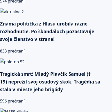
574 prečítaní
Známa politička z Hlasu urobila rázne
rozhodnutie. Po škandáloch pozastavuje
svoje členstvo v strane!
833 prečítaní
Tragická smrť: Mladý Plavčík Samuel (†
19) neprežil svoj osudový skok. Tragédia sa
stala v mieste jeho brigády
596 prečítaní