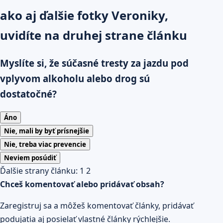
ako aj ďalšie fotky Veroniky,
uvidíte na druhej strane článku
Myslíte si, že súčasné tresty za jazdu pod
vplyvom alkoholu alebo drog sú
dostatočné?
Áno
Nie, mali by byť prísnejšie
Nie, treba viac prevencie
Neviem posúdiť
Ďalšie strany článku:
1
2
Chceš komentovať alebo pridávať obsah?
Zaregistruj sa a môžeš komentovať články, pridávať
podujatia aj posielať vlastné články rýchlejšie.