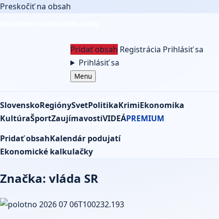
Preskočiť na obsah
Aktuálne
Podujatia
Kalkulačky
Pridať obsah
Registrácia
Prihlásiť sa
Prihlásiť sa
Menu
Slovensko
Regióny
Svet
Politika
Krimi
Ekonomika
Kultúra
Šport
Zaujímavosti
VIDEÁ
PREMIUM
Pridať obsah
Kalendár podujatí
Ekonomické kalkulačky
Značka: vláda SR