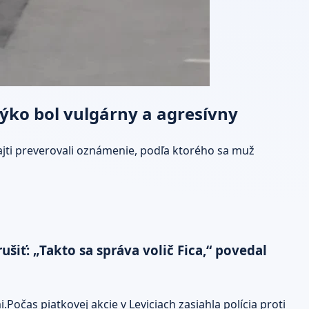
strýko bol vulgárny a agresívny
icajti preverovali oznámenie, podľa ktorého sa muž
šiť: „Takto sa správa volič Fica,“ povedal
Počas piatkovej akcie v Leviciach zasiahla polícia proti