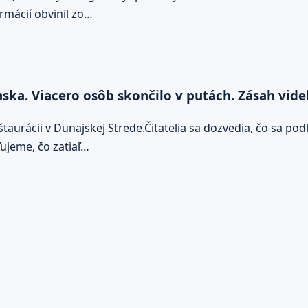
mácií obvinil zo…
a. Viacero osôb skončilo v putách. Zásah videli
taurácii v Dunajskej Strede.Čitatelia sa dozvedia, čo sa po
ľujeme, čo zatiaľ…