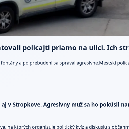
atovali policajti priamo na ulici. Ich 
eko fontány a po prebudení sa správal agresívne.Mestskí pol
aj v Stropkove. Agresívny muž sa ho pokúsil naru
a, na ktorých organizuje politický kvíz a diskusiu s občanmi.