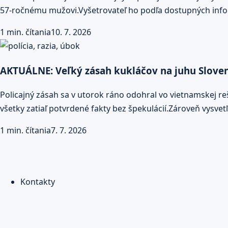
57-ročnému mužovi.Vyšetrovateľ ho podľa dostupných infor
1 min. čítania
10. 7. 2026
AKTUÁLNE: Veľký zásah kukláčov na juhu Slovensk
Policajný zásah sa v utorok ráno odohral vo vietnamskej reš
všetky zatiaľ potvrdené fakty bez špekulácií.Zároveň vysvet
1 min. čítania
7. 7. 2026
Kontakty