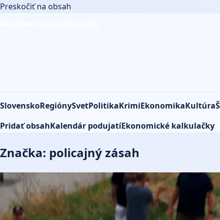
Preskočiť na obsah
Aktuálne
Podujatia
Kalkulačky
Slovensko
Regióny
Svet
Politika
Krimi
Ekonomika
Kultúra
Š
Pridať obsah
Kalendár podujatí
Ekonomické kalkulačky
Značka: policajný zásah