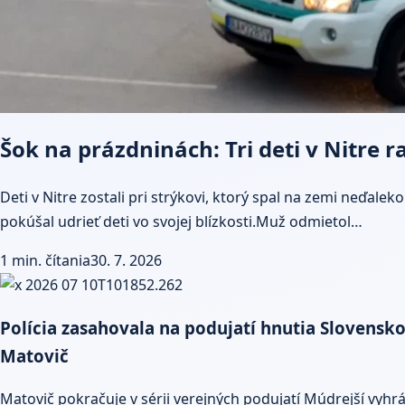
Šok na prázdninách: Tri deti v Nitre r
Deti v Nitre zostali pri strýkovi, ktorý spal na zemi neďal
pokúšal udrieť deti vo svojej blízkosti.Muž odmietol…
1 min. čítania
30. 7. 2026
Polícia zasahovala na podujatí hnutia Slovensko 
Matovič
Matovič pokračuje v sérii verejných podujatí Múdrejší vyhráv