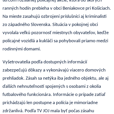
terčom rozsiahlej policajnej akcie, ktorá od skorých
ranných hodín prebieha v obci Beniakovce pri Košiciach.
Na mieste zasahujú ozbrojení príslušníci aj kriminalisti
zo západného Slovenska. Situácia v pokojnej obci
vyvolala veľkú pozornosť miestnych obyvateľov, keďže
policajné vozidlá a kukláči sa pohybovali priamo medzi
rodinnými domami.
Vyšetrovatelia podľa dostupných informácií
zabezpečujú dôkazy a vykonávajú viacero domových
prehliadok. Zásah sa netýka iba jedného objektu, ale aj
ďalších nehnuteľností spojených s osobami z okolia
futbalového funkcionára. Informácie o prípade zatiaľ
prichádzajú len postupne a polícia je mimoriadne
zdržanlivá. Podľa TV JOJ mala byť počas zásahu