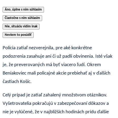
Áno, úplne s ním súhlasím
Čiastočne s ním súhlasím
Nie, situáciu vidím inak
Neviem to posúdiť
Polícia zatiaľ nezverejnila, pre aké konkrétne
podozrenia zasahuje ani či už padli obvinenia. Isté však
je, že preverovaných má byť viacero ľudí. Okrem
Beniakoviec mali policajné akcie prebiehať aj v ďalších
častiach Košíc.
Celý prípad je zatiaľ zahalený množstvom otáznikov.
Vyšetrovatelia pokračujú v zabezpečovaní dôkazov a
nie je vylúčené, že v najbližších hodinách prídu ďalšie