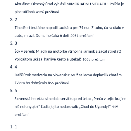
Aktuálne: Okresný úrad vyhlásil MIMORIADNU SITUÁCIU. Polícia je
plne súčinná
4126 prečítaní
2
Tínedžeri brutálne napadli taxikára pre 79 eur. Z toho, čo sa dialo v
aute, mrazí. Doma ho čaká 6 detí
2051 prečítaní
3
Šok v Seredi: Mladík na motorke vtrhol na jarmok a začal strieľať!
Policajtom ukázal hanlivé gesto a utekal!
1038 prečítaní
4
Ďalší útok medveďa na Slovensku: Muž sa ledva doplazil k chatám.
Zviera ho dohrýzalo
855 prečítaní
5
Slovenská herečka si nedala servítku pred ústa: „Prečo v tejto krajine
nič nefunguje?“ Ľudia jej to nedarovali: „Choď do Ugandy!“
419
prečítaní
1