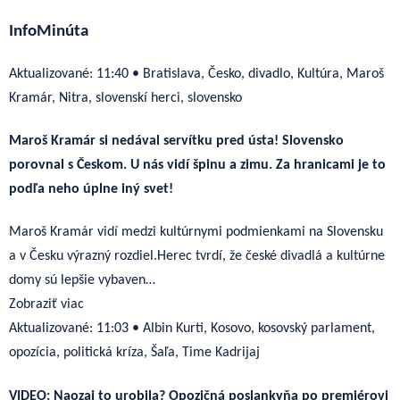
InfoMinúta
Aktualizované:
11:40
•
Bratislava, Česko, divadlo, Kultúra, Maroš
Kramár, Nitra, slovenskí herci, slovensko
Maroš Kramár si nedával servítku pred ústa! Slovensko
porovnal s Českom. U nás vidí špinu a zimu. Za hranicami je to
podľa neho úplne iný svet!
Maroš Kramár vidí medzi kultúrnymi podmienkami na Slovensku
a v Česku výrazný rozdiel.Herec tvrdí, že české divadlá a kultúrne
domy sú lepšie vybaven…
Zobraziť viac
Aktualizované:
11:03
•
Albin Kurti, Kosovo, kosovský parlament,
opozícia, politická kríza, Šaľa, Time Kadrijaj
VIDEO: Naozaj to urobila? Opozičná poslankyňa po premiérovi