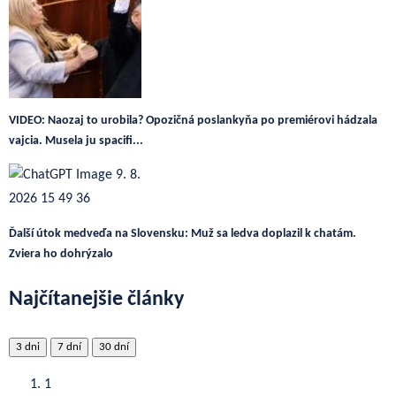
VIDEO: Naozaj to urobila? Opozičná poslankyňa po premiérovi hádzala
vajcia. Musela ju spacifi...
Ďalší útok medveďa na Slovensku: Muž sa ledva doplazil k chatám.
Zviera ho dohrýzalo
Najčítanejšie články
3 dni
7 dní
30 dní
1