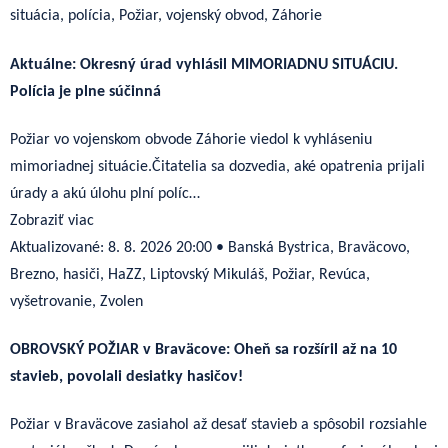
situácia, polícia, Požiar, vojenský obvod, Záhorie
Aktuálne: Okresný úrad vyhlásil MIMORIADNU SITUÁCIU.
Polícia je plne súčinná
Požiar vo vojenskom obvode Záhorie viedol k vyhláseniu
mimoriadnej situácie.Čitatelia sa dozvedia, aké opatrenia prijali
úrady a akú úlohu plní políc…
Zobraziť viac
Aktualizované:
8. 8. 2026 20:00
•
Banská Bystrica, Braväcovo,
Brezno, hasiči, HaZZ, Liptovský Mikuláš, Požiar, Revúca,
vyšetrovanie, Zvolen
OBROVSKÝ POŽIAR v Braväcove: Oheň sa rozšíril až na 10
stavieb, povolali desiatky hasičov!
Požiar v Braväcove zasiahol až desať stavieb a spôsobil rozsiahle