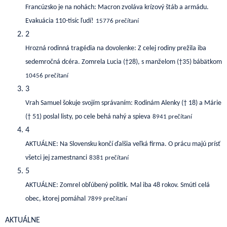
Francúzsko je na nohách: Macron zvoláva krízový štáb a armádu.
Evakuácia 110-tisíc ľudí!
15776 prečítaní
2
Hrozná rodinná tragédia na dovolenke: Z celej rodiny prežila iba
sedemročná dcéra. Zomrela Lucia (†28), s manželom (†35) bábätkom
10456 prečítaní
3
Vrah Samuel šokuje svojím správaním: Rodinám Alenky († 18) a Márie
(† 51) poslal listy, po cele behá nahý a spieva
8941 prečítaní
4
AKTUÁLNE: Na Slovensku končí ďalšia veľká firma. O prácu majú prísť
všetci jej zamestnanci
8381 prečítaní
5
AKTUÁLNE: Zomrel obľúbený politik. Mal iba 48 rokov. Smúti celá
obec, ktorej pomáhal
7899 prečítaní
AKTUÁLNE