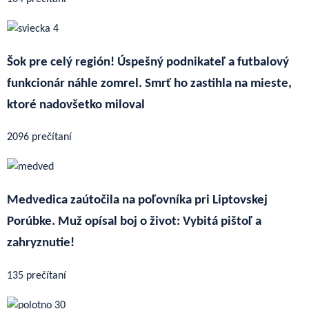
Šok pre celý región! Úspešný podnikateľ a futbalový
funkcionár náhle zomrel. Smrť ho zastihla na mieste,
ktoré nadovšetko miloval
2096 prečítaní
Medvedica zaútočila na poľovníka pri Liptovskej
Porúbke. Muž opísal boj o život: Vybitá pištoľ a
zahryznutie!
135 prečítaní