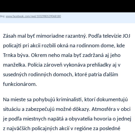
droj:
www.facebook.com/reel/1032980539068180
Zásah mal byť mimoriadne razantný. Podľa televízie JOJ
policajti pri akcii rozbili okná na rodinnom dome, kde
Trnka býva. Okrem neho mala byť zadržaná aj jeho
manželka. Polícia zároveň vykonáva prehliadky aj v
susedných rodinných domoch, ktoré patria ďalším
funkcionárom.
Na mieste sa pohybujú kriminalisti, ktorí dokumentujú
situáciu a zabezpečujú možné dôkazy. Atmosféra v obci
je podľa miestnych napätá a obyvatelia hovoria o jednej
z najväčších policajných akcií v regióne za posledné