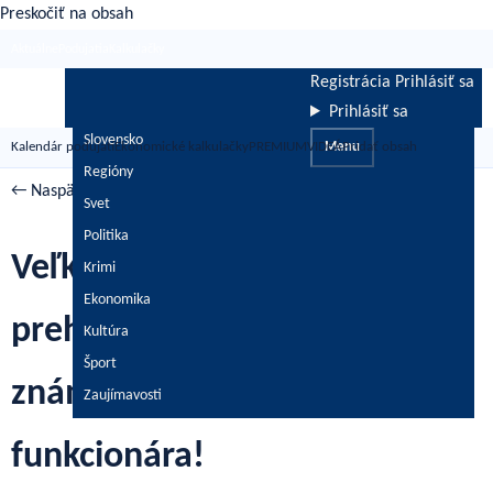
Preskočiť na obsah
Aktuálne
Podujatia
Kalkulačky
Registrácia
Prihlásiť sa
Prihlásiť sa
Slovensko
Kalendár podujatí
Ekonomické kalkulačky
PREMIUM
VIDEÁ
Menu
Pridať obsah
Regióny
← Naspäť
/
Košice
/
Košice a okolie
Svet
Politika
Veľký zásah: Kukláči od rána
Krimi
Ekonomika
prehľadávajú domy. Zadržali
Kultúra
Šport
známeho futbalového
Zaujímavosti
funkcionára!