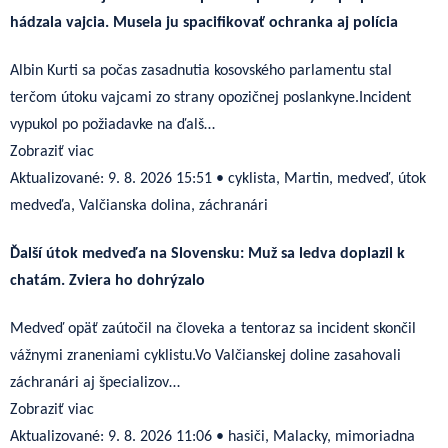
hádzala vajcia. Musela ju spacifikovať ochranka aj polícia
Albin Kurti sa počas zasadnutia kosovského parlamentu stal
terčom útoku vajcami zo strany opozičnej poslankyne.Incident
vypukol po požiadavke na ďalš…
Zobraziť viac
Aktualizované:
9. 8. 2026 15:51
•
cyklista, Martin, medveď, útok
medveďa, Valčianska dolina, záchranári
Ďalší útok medveďa na Slovensku: Muž sa ledva doplazil k
chatám. Zviera ho dohrýzalo
Medveď opäť zaútočil na človeka a tentoraz sa incident skončil
vážnymi zraneniami cyklistu.Vo Valčianskej doline zasahovali
záchranári aj špecializov…
Zobraziť viac
Aktualizované:
9. 8. 2026 11:06
•
hasiči, Malacky, mimoriadna