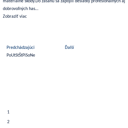
materiálne škody.Do zásahu sa zapojili desiatky profesionálnych aj
dobrovoľných has…
Zobraziť viac
august 2026
Predchádzajúci
Ďalší
Po
Ut
St
Št
Pi
So
Ne
1
2