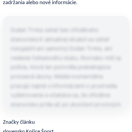
zadržania alebo nové informácie.
Dušan Trnka zatiaľ bez oficiálneho
stanoviska K aktuálnej situácii sa zatiaľ
nevyjadril ani samotný Dušan Trnka, ani
vedenie futbalového klubu. Rovnako mlčí aj
polícia, ktorá len potvrdila prebiehajúce
procesné úkony. Médiá momentálne
pracujú najmä s informáciami z prostredia
vyšetrovania a očakáva sa, že oficiálne
stanovisko príde až po ukončení prvotných
úkonov. Celý prípad preto ostáva…
Článok pokračuje po kliknutí
Značky článku
Prečítaj celý článok
slovensko
Košice
Šport