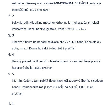
Aktuálne: Okresný úrad vyhlásil MIMORIADNU SITUÁCIU. Polícia je
plne súčinná
4126 prečítaní
2
Šok v Seredi: Mladík na motorke vtrhol na jarmok a začal strieľať!
Policajtom ukázal hanlivé gesto a utekal!
2251 prečítaní
3
Tínedžeri brutálne napadli taxikára pre 79 eur. Z toho, čo sa dialo v
aute, mrazí. Doma ho čaká 6 detí
2051 prečítaní
4
Hrozný prípad na Slovensku: Násilie priamo v sanitke! Žena prežila
hororové chvíle!
1680 prečítaní
5
Marián, čože to tam robíš? Slovensko rieši zábery Gáboríka s cudzou
ženou. Influencerka má jasno: PODVÁDZA MANŽELKU!
1148
prečítaní
1