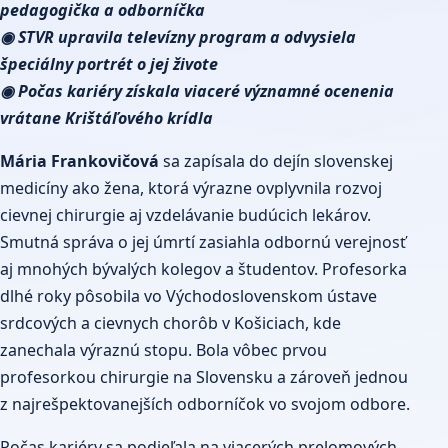
pedagogička a odborníčka
◉ STVR upravila televízny program a odvysiela
špeciálny portrét o jej živote
◉ Počas kariéry získala viaceré významné ocenenia
vrátane Krištáľového krídla
Mária Frankovičová
sa zapísala do dejín slovenskej
medicíny ako žena, ktorá výrazne ovplyvnila rozvoj
cievnej chirurgie aj vzdelávanie budúcich lekárov.
Smutná správa o jej úmrtí zasiahla odbornú verejnosť
aj mnohých bývalých kolegov a študentov. Profesorka
dlhé roky pôsobila vo Východoslovenskom ústave
srdcových a cievnych chorôb v Košiciach, kde
zanechala výraznú stopu. Bola vôbec prvou
profesorkou chirurgie na Slovensku a zároveň jednou
z najrešpektovanejších odborníčok vo svojom odbore.
Počas kariéry sa podieľala na viacerých prelomových