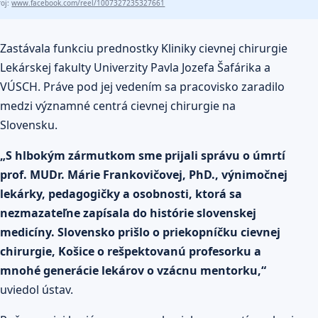
roj:
www.facebook.com/reel/1007327235327661
Zastávala funkciu prednostky Kliniky cievnej chirurgie
Lekárskej fakulty Univerzity Pavla Jozefa Šafárika a
VÚSCH. Práve pod jej vedením sa pracovisko zaradilo
medzi významné centrá cievnej chirurgie na
Slovensku.
„S hlbokým zármutkom sme prijali správu o úmrtí
prof. MUDr. Márie Frankovičovej, PhD., výnimočnej
lekárky, pedagogičky a osobnosti, ktorá sa
nezmazateľne zapísala do histórie slovenskej
medicíny.
Slovensko
prišlo o priekopníčku cievnej
chirurgie,
Košice
o rešpektovanú profesorku a
mnohé generácie lekárov o vzácnu mentorku,“
uviedol ústav.