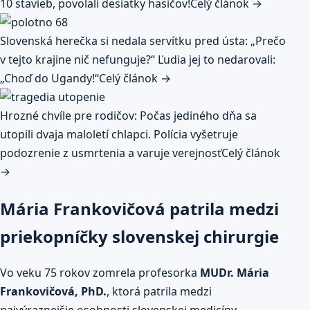
10 stavieb, povolali desiatky hasičov!
Celý článok →
Slovenská herečka si nedala servítku pred ústa: „Prečo
v tejto krajine nič nefunguje?“ Ľudia jej to nedarovali:
„Choď do Ugandy!“
Celý článok →
Hrozné chvíle pre rodičov: Počas jediného dňa sa
utopili dvaja maloletí chlapci. Polícia vyšetruje
podozrenie z usmrtenia a varuje verejnosť
Celý článok
→
Mária Frankovičová patrila medzi
priekopníčky slovenskej chirurgie
Vo veku 75 rokov zomrela profesorka
MUDr. Mária
Frankovičová, PhD.
, ktorá patrila medzi