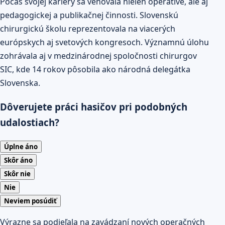
Počas svojej kariéry sa venovala nielen operatíve, ale aj
pedagogickej a publikačnej činnosti. Slovenskú
chirurgickú školu reprezentovala na viacerých
európskych aj svetových kongresoch. Významnú úlohu
zohrávala aj v medzinárodnej spoločnosti chirurgov
SIC, kde 14 rokov pôsobila ako národná delegátka
Slovenska.
Dôverujete práci hasičov pri podobných
udalostiach?
Úplne áno
Skôr áno
Skôr nie
Nie
Neviem posúdiť
Výrazne sa podieľala na zavádzaní nových operačných