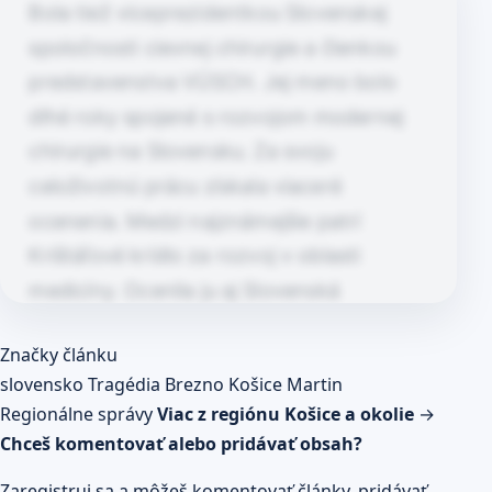
Bola tiež viceprezidentkou Slovenskej
spoločnosti cievnej chirurgie a členkou
predstavenstva VÚSCH. Jej meno bolo
dlhé roky spojené s rozvojom modernej
chirurgie na Slovensku. Za svoju
celoživotnú prácu získala viaceré
ocenenia. Medzi najznámejšie patrí
Krištáľové krídlo za rozvoj v oblasti
medicíny. Ocenila ju aj Slovenská
angiologická spoločnosť a mesto Košice,
Článok pokračuje po kliknutí
Značky článku
ktoré jej udelilo Cenu mesta Košice…
Prečítaj celý článok
slovensko
Tragédia
Brezno
Košice
Martin
Regionálne správy
Viac z regiónu Košice a okolie
→
Chceš komentovať alebo pridávať obsah?
Zaregistruj sa a môžeš komentovať články, pridávať