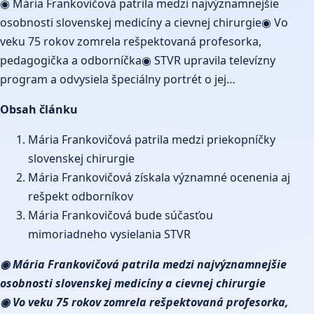
◉ Mária Frankovičová patrila medzi najvýznamnejšie
osobnosti slovenskej medicíny a cievnej chirurgie◉ Vo
veku 75 rokov zomrela rešpektovaná profesorka,
pedagogička a odborníčka◉ STVR upravila televízny
program a odvysiela špeciálny portrét o jej…
Obsah článku
Mária Frankovičová patrila medzi priekopníčky
slovenskej chirurgie
Mária Frankovičová získala významné ocenenia aj
rešpekt odborníkov
Mária Frankovičová bude súčasťou
mimoriadneho vysielania STVR
◉ Mária Frankovičová patrila medzi najvýznamnejšie
osobnosti slovenskej medicíny a cievnej chirurgie
◉ Vo veku 75 rokov zomrela rešpektovaná profesorka,