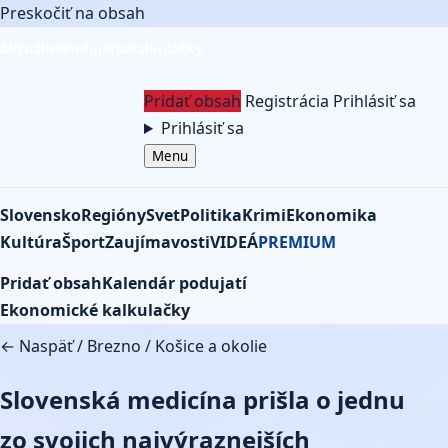
Preskočiť na obsah
Aktuálne
Podujatia
Kalkulačky
Pridať obsah
Registrácia
Prihlásiť sa
Prihlásiť sa
Menu
Slovensko
Regióny
Svet
Politika
Krimi
Ekonomika
Kultúra
Šport
Zaujímavosti
VIDEÁ
PREMIUM
Pridať obsah
Kalendár podujatí
Ekonomické kalkulačky
← Naspäť
/
Brezno
/
Košice a okolie
Slovenská medicína prišla o jednu
zo svojich najvýraznejších