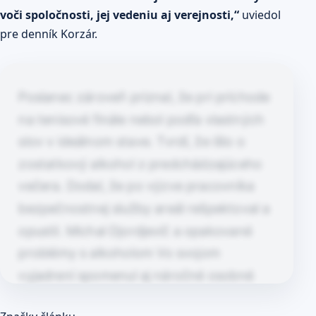
voči spoločnosti, jej vedeniu aj verejnosti,“
uviedol
pre denník Korzár.
Poslanec zároveň priznal, že pri príchode
na tenisové finále nebol podľa vlastných
slov v ideálnom stave. Tvrdí, že išlo o
zostatkový alkohol z predchádzajúceho
večera. Dodal, že po výzve pracovníka
bezpečnostnej služby areál rešpektoval a
opustil. Michal Djordjevič a opakované
problémy s alkoholom Vo svojom
vyjadrení spomenul aj náročné osobné
obdobie. Hovoril o zdravotných
Článok pokračuje po kliknutí