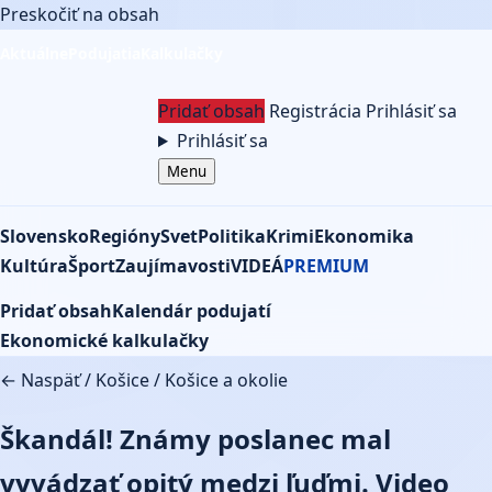
Preskočiť na obsah
Aktuálne
Podujatia
Kalkulačky
Pridať obsah
Registrácia
Prihlásiť sa
Prihlásiť sa
Menu
Slovensko
Regióny
Svet
Politika
Krimi
Ekonomika
Kultúra
Šport
Zaujímavosti
VIDEÁ
PREMIUM
Pridať obsah
Kalendár podujatí
Ekonomické kalkulačky
← Naspäť
/
Košice
/
Košice a okolie
Škandál! Známy poslanec mal
vyvádzať opitý medzi ľuďmi. Video