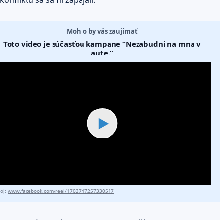
konfliktu sa sami zapájali.
Mohlo by vás zaujímať
Toto video je súčasťou kampane “Nezabudni na mna v
aute.”
▶
roj:
www.facebook.com/reel/1703747257330517