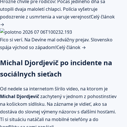
Hrozné chvíle pre rodičov: Počas jediného dňa sa
utopili dvaja maloletí chlapci. Polícia vyšetruje
podozrenie z usmrtenia a varuje verejnosť
Celý článok
→
Fico si verí. Na Devíne mal odvážny prejav. Slovensko
spája východ so západom!
Celý článok →
Michal Djordjevič po incidente na
sociálnych sieťach
Od nedele sa internetom šírilo video, na ktorom je
Michal Djordjevič
zachytený v jednom z pohostinstiev
na košickom sídlisku. Na zázname je vidieť, ako sa
dostáva do slovnej výmeny názorov s ďalšími hosťami.
Tí si situáciu natáčali na mobilné telefóny a do