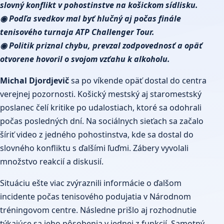
slovný konflikt v pohostinstve na košickom sídlisku.
◉ Podľa svedkov mal byť hlučný aj počas finále
tenisového turnaja ATP Challenger Tour.
◉ Politik priznal chybu, prevzal zodpovednosť a opäť
otvorene hovoril o svojom vzťahu k alkoholu.
Michal Djordjevič
sa po víkende opäť dostal do centra
verejnej pozornosti. Košický mestský aj staromestský
poslanec čelí kritike po udalostiach, ktoré sa odohrali
počas posledných dní. Na sociálnych sieťach sa začalo
šíriť video z jedného pohostinstva, kde sa dostal do
slovného konfliktu s ďalšími ľuďmi. Zábery vyvolali
množstvo reakcií a diskusií.
Situáciu ešte viac zvýraznili informácie o ďalšom
incidente počas tenisového podujatia v Národnom
tréningovom centre. Následne prišlo aj rozhodnutie
týkajúce sa jeho pôsobenia v jednej z funkcií. Samotný