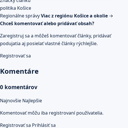
Značky článku
problémoch…
Prečítaj celý článok
politika
Košice
Regionálne správy
Viac z regiónu Košice a okolie
→
Chceš komentovať alebo pridávať obsah?
Zaregistruj sa a môžeš komentovať články, pridávať
podujatia aj posielať vlastné články rýchlejšie.
Registrovať sa
Komentáre
0 komentárov
Najnovšie
Najlepšie
Komentovať môžu iba registrovaní používatelia.
Registrovať sa
Prihlásiť sa