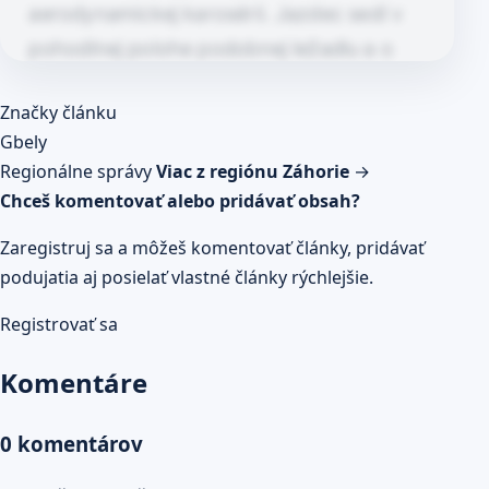
aerodynamickej karosérii. Jazdec sedí v
pohodlnej polohe podobnej ležadlu a o
pohon sa stará predovšetkým sila…
Článok pokračuje po kliknutí
Značky článku
Prečítaj celý článok
Gbely
Regionálne správy
Viac z regiónu Záhorie
→
Chceš komentovať alebo pridávať obsah?
Zaregistruj sa a môžeš komentovať články, pridávať
podujatia aj posielať vlastné články rýchlejšie.
Registrovať sa
Komentáre
0 komentárov