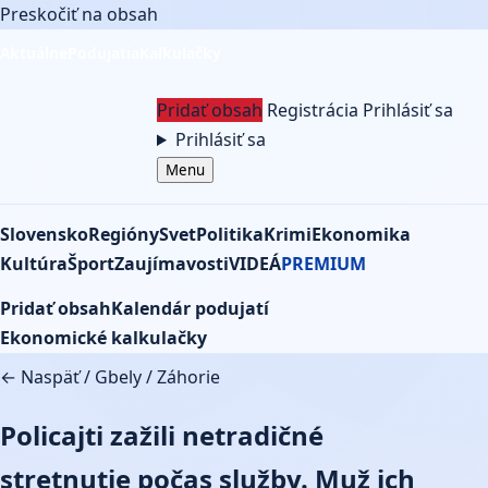
Preskočiť na obsah
Aktuálne
Podujatia
Kalkulačky
Pridať obsah
Registrácia
Prihlásiť sa
Prihlásiť sa
Menu
Slovensko
Regióny
Svet
Politika
Krimi
Ekonomika
Kultúra
Šport
Zaujímavosti
VIDEÁ
PREMIUM
Pridať obsah
Kalendár podujatí
Ekonomické kalkulačky
← Naspäť
/
Gbely
/
Záhorie
Policajti zažili netradičné
stretnutie počas služby. Muž ich