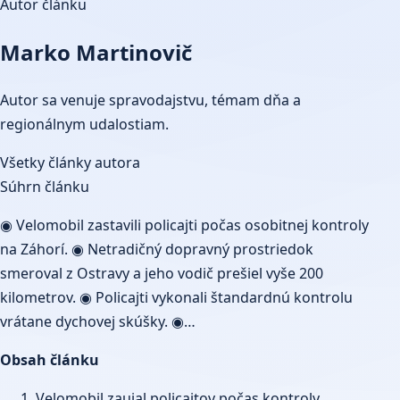
Autor článku
Marko Martinovič
Autor sa venuje spravodajstvu, témam dňa a
regionálnym udalostiam.
Všetky články autora
Súhrn článku
◉ Velomobil zastavili policajti počas osobitnej kontroly
na Záhorí. ◉ Netradičný dopravný prostriedok
smeroval z Ostravy a jeho vodič prešiel vyše 200
kilometrov. ◉ Policajti vykonali štandardnú kontrolu
vrátane dychovej skúšky. ◉…
Obsah článku
Velomobil zaujal policajtov počas kontroly