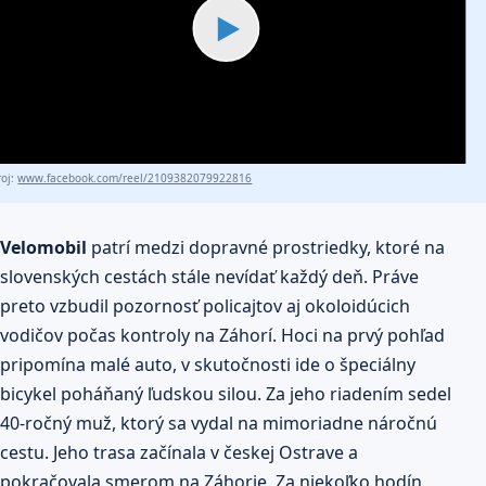
▶
roj:
www.facebook.com/reel/2109382079922816
Velomobil
patrí medzi dopravné prostriedky, ktoré na
slovenských cestách stále nevídať každý deň. Práve
preto vzbudil pozornosť policajtov aj okoloidúcich
vodičov počas kontroly na Záhorí. Hoci na prvý pohľad
pripomína malé auto, v skutočnosti ide o špeciálny
bicykel poháňaný ľudskou silou. Za jeho riadením sedel
40-ročný muž, ktorý sa vydal na mimoriadne náročnú
cestu. Jeho trasa začínala v českej Ostrave a
pokračovala smerom na Záhorie. Za niekoľko hodín