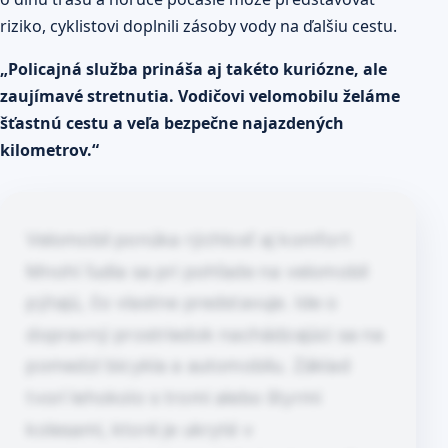
riziko, cyklistovi doplnili zásoby vody na ďalšiu cestu.
„Policajná služba prináša aj takéto kuriózne, ale
zaujímavé stretnutia. Vodičovi velomobilu želáme
šťastnú cestu a veľa bezpečne najazdených
kilometrov.“
Velomobil ponúka rýchlosť aj komfort
Mnohí ľudia sa pri pohľade na velomobil
pýtajú, čo vlastne predstavuje. Ide o
dopravný prostriedok nachádzajúci sa na
pomedzí bicykla a automobilu. Základ
tvorí lehokolo s tromi alebo štyrmi
kolesami, ktoré je ukryté v