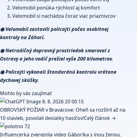
Velomobil ponúka rýchlosť aj komfort
Velomobil si nachádza čoraz viac priaznivcov
◉ Velomobil zastavili policajti počas osobitnej
kontroly na Záhorí.
◉ Netradičný dopravný prostriedok smeroval z
Ostravy a jeho vodič prešiel vyše 200 kilometrov.
◉ Policajti vykonali štandardnú kontrolu vrátane
dychovej skúšky.
Mohlo by vás zaujímať
OBROVSKÝ POŽIAR v Braväcove: Oheň sa rozšíril až na
10 stavieb, povolali desiatky hasičov!
Celý článok →
Influencerka zverejnila video Gáboríka s inou ženou.