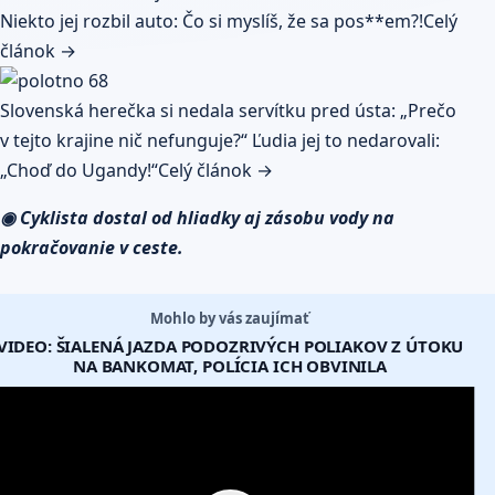
Niekto jej rozbil auto: Čo si myslíš, že sa pos**em?!
Celý
článok →
Slovenská herečka si nedala servítku pred ústa: „Prečo
v tejto krajine nič nefunguje?“ Ľudia jej to nedarovali:
„Choď do Ugandy!“
Celý článok →
◉ Cyklista dostal od hliadky aj zásobu vody na
pokračovanie v ceste.
Mohlo by vás zaujímať
VIDEO: ŠIALENÁ JAZDA PODOZRIVÝCH POLIAKOV Z ÚTOKU
NA BANKOMAT, POLÍCIA ICH OBVINILA