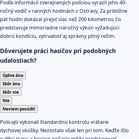
Podľa informácií zverejnených políciou vyrazil jeho 40-
ročný vodič v ranných hodinách z Ostravy. Za približne
päť hodín dokázal prejsť viac než 200 kilometrov, čo
predstavuje mimoriadne náročný výkon vyžadujúci
dobrú kondíciu, vytrvalosť aj správny pitný režim.
Dôverujete práci hasičov pri podobných
udalostiach?
Úplne áno
Skôr áno
Skôr nie
Nie
Neviem posúdiť
Policajti vykonali štandardnú kontrolu vrátane
dychovej skúšky. Nezostalo však len pri tom. Keďže išlo
o dlhú trasu a horúce počasie môže predstavovať