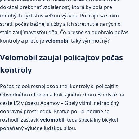
dokázal prekonať vzdialenosť, ktorá by bola pre
mnohých cyklistov veľkou výzvou. Policajti sa s ním
stretli počas bežnej služby a ich stretnutie sa rýchlo
stalo zaujímavosťou dňa. Čo presne sa odohralo počas
kontroly a prečo je
velomobil
taký výnimočný?
Velomobil zaujal policajtov počas
kontroly
Počas celookresnej osobitnej kontroly si policajti z
Obvodného oddelenia Policajného zboru Brodské na
ceste I/2 v úseku Adamov – Gbely všimli netradičný
dopravný prostriedok. Krátko po 14. hodine sa
rozhodli zastaviť
velomobil
, teda špeciálny bicykel
poháňaný výlučne ľudskou silou.