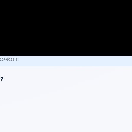
82079922816
y?