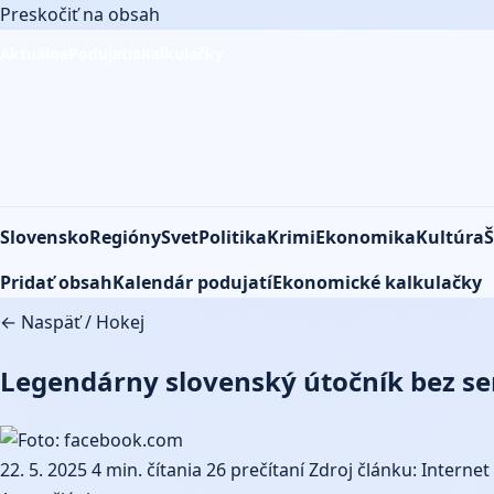
Preskočiť na obsah
Aktuálne
Podujatia
Kalkulačky
Slovensko
Regióny
Svet
Politika
Krimi
Ekonomika
Kultúra
Š
Pridať obsah
Kalendár podujatí
Ekonomické kalkulačky
← Naspäť
/
Hokej
Legendárny slovenský útočník bez serví
22. 5. 2025
4 min. čítania
26 prečítaní
Zdroj článku: Internet