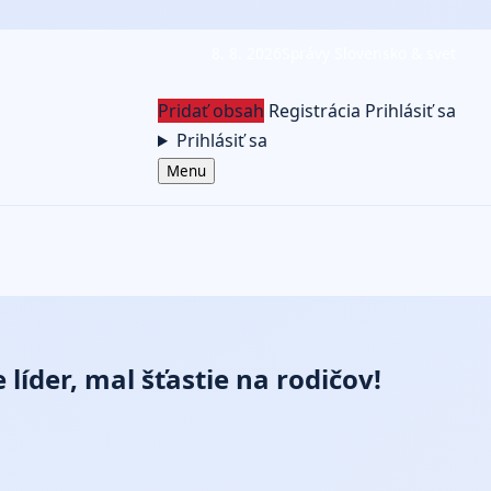
8. 8. 2026
Správy Slovensko & svet
Pridať obsah
Registrácia
Prihlásiť sa
Prihlásiť sa
Menu
líder, mal šťastie na rodičov!