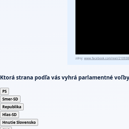
zdroj:
www.facebook.com/reel/21093
Ktorá strana podľa vás vyhrá parlamentné voľb
PS
Smer-SD
Republika
Hlas-SD
Hnutie Slovensko