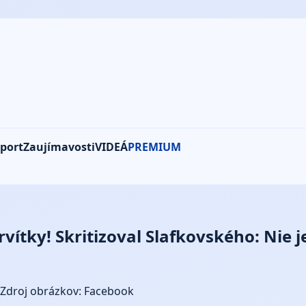
port
Zaujímavosti
VIDEÁ
PREMIUM
tky! Skritizoval Slafkovského: Nie je 
Zdroj obrázkov: Facebook