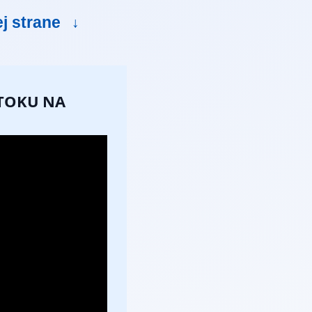
ej strane
↓
ÚTOKU NA