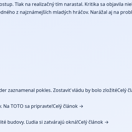
ostup. Tlak na realizačný tím narastal. Kritika sa objavila ni
i jedného z najznámejších mladých hráčov. Narážal aj na pro
r zaznamenal pokles. Zostaviť vládu by bolo zložité
Celý č
. Na TOTO sa pripravte!
Celý článok →
ité budovy. Ľudia si zatvárajú okná!
Celý článok →