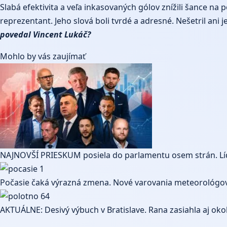
Slabá efektivita a veľa inkasovaných gólov znížili šance na p
reprezentant. Jeho slová boli tvrdé a adresné. Nešetril an
povedal Vincent Lukáč?
Mohlo by vás zaujímať
NAJNOVŠÍ PRIESKUM posiela do parlamentu osem strán. Líde
Počasie čaká výrazná zmena. Nové varovania meteorológov
AKTUÁLNE: Desivý výbuch v Bratislave. Rana zasiahla aj okol