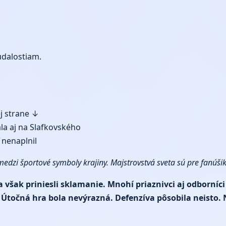
udalostiam.
ej strane ↓
la aj na Slafkovského
 nenaplnil
medzi športové symboly krajiny. Majstrovstvá sveta sú pre fanúš
však priniesli sklamanie. Mnohí priaznivci aj odborníci
 Útočná hra bola nevýrazná. Defenzíva pôsobila neisto. 