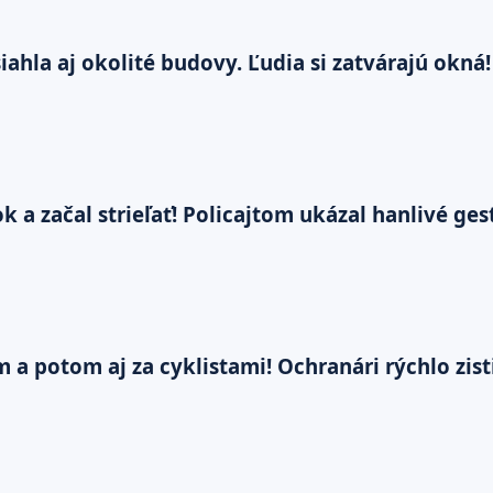
ahla aj okolité budovy. Ľudia si zatvárajú okná!
 a začal strieľať! Policajtom ukázal hanlivé ges
m a potom aj za cyklistami! Ochranári rýchlo zis