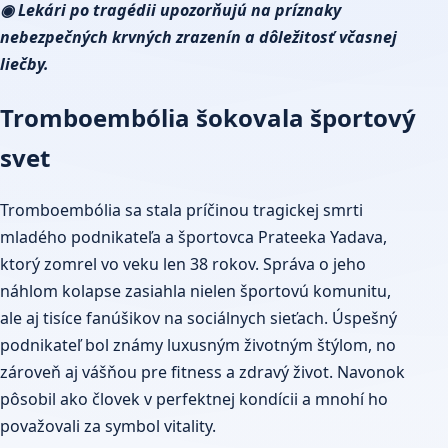
◉ Lekári po tragédii upozorňujú na príznaky
nebezpečných krvných zrazenín a dôležitosť včasnej
liečby.
Tromboembólia šokovala športový
svet
Tromboembólia sa stala príčinou tragickej smrti
mladého podnikateľa a športovca Prateeka Yadava,
ktorý zomrel vo veku len 38 rokov. Správa o jeho
náhlom kolapse zasiahla nielen športovú komunitu,
ale aj tisíce fanúšikov na sociálnych sieťach. Úspešný
podnikateľ bol známy luxusným životným štýlom, no
zároveň aj vášňou pre fitness a zdravý život. Navonok
pôsobil ako človek v perfektnej kondícii a mnohí ho
považovali za symbol vitality.