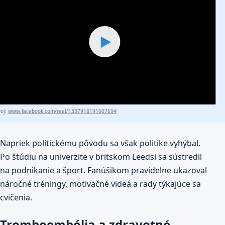
▶
roj:
www.facebook.com/reel/1337918191607694
Napriek politickému pôvodu sa však politike vyhýbal.
Po štúdiu na univerzite v britskom Leedsi sa sústredil
na podnikanie a šport. Fanúšikom pravidelne ukazoval
náročné tréningy, motivačné videá a rady týkajúce sa
cvičenia.
Tromboembólia a zdravotné