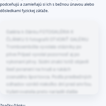
podceňujú a zamieňajú si ich s bežnou únavou alebo
dôsledkami fyzickej záťaže.
Galéria k článku FOTOGALÉRIA K
ČLÁNKU 5 fotografií OTVORIŤ GALÉRIU
Tromboembólia vyvolala otázniky po
pitve Prípad vyvolal pozornosť aj po
vykonaní pitvy. Súdni znalci totiž objavili
šesť poranení na hrudi a rukách
zosnulého športovca. Podľa predbežných
odhadov vznikli niekoľko dní pred smrťou.
Vyšetrovatelia preto nariadili ďalšie
odborné skúmania. Na histopatologické
Článok pokračuje po kliknutí
Značky článku