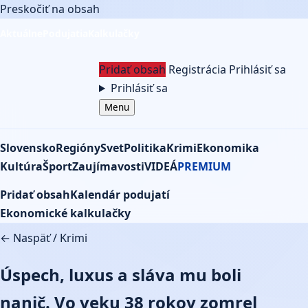
Preskočiť na obsah
Aktuálne
Podujatia
Kalkulačky
Pridať obsah
Registrácia
Prihlásiť sa
Prihlásiť sa
Menu
Slovensko
Regióny
Svet
Politika
Krimi
Ekonomika
Kultúra
Šport
Zaujímavosti
VIDEÁ
PREMIUM
Pridať obsah
Kalendár podujatí
Ekonomické kalkulačky
← Naspäť
/
Krimi
Úspech, luxus a sláva mu boli
nanič. Vo veku 38 rokov zomrel