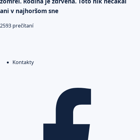
zomrel. Rodina je zdrvená. Toto nik nečakal
ani v najhoršom sne
2593 prečítaní
Kontakty