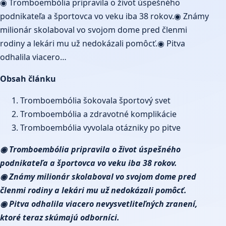
◉ Tromboembólia pripravila o život úspešného
podnikateľa a športovca vo veku iba 38 rokov.◉ Známy
milionár skolaboval vo svojom dome pred členmi
rodiny a lekári mu už nedokázali pomôcť.◉ Pitva
odhalila viacero…
Obsah článku
Tromboembólia šokovala športový svet
Tromboembólia a zdravotné komplikácie
Tromboembólia vyvolala otázniky po pitve
◉ Tromboembólia pripravila o život úspešného
podnikateľa a športovca vo veku iba 38 rokov.
◉ Známy milionár skolaboval vo svojom dome pred
členmi rodiny a lekári mu už nedokázali pomôcť.
◉ Pitva odhalila viacero nevysvetliteľných zranení,
ktoré teraz skúmajú odborníci.