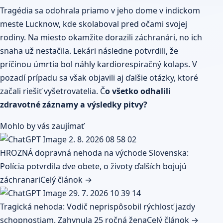
Tragédia
sa odohrala priamo v jeho dome v indickom
meste Lucknow, kde skolaboval pred očami svojej
rodiny. Na miesto okamžite dorazili záchranári, no ich
snaha už nestačila. Lekári následne potvrdili, že
príčinou úmrtia bol náhly kardiorespiračný kolaps. V
pozadí prípadu sa však objavili aj ďalšie otázky, ktoré
začali riešiť vyšetrovatelia. Č
o všetko odhalili
zdravotné záznamy a výsledky pitvy?
Mohlo by vás zaujímať
HROZNÁ dopravná nehoda na východe Slovenska:
Polícia potvrdila dve obete, o životy ďalších bojujú
záchranari
Celý článok →
Tragická nehoda: Vodič neprispôsobil rýchlosť jazdy
schopnostiam. Zahynula 25 ročná žena
Celý článok →