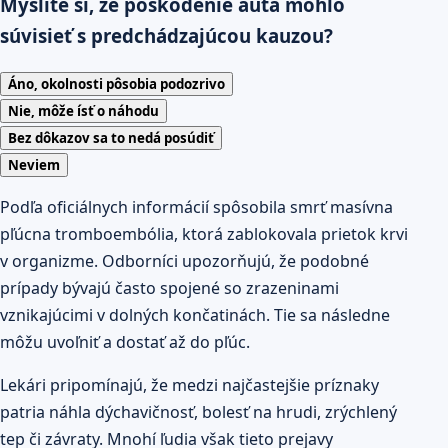
Myslíte si, že poškodenie auta mohlo
súvisieť s predchádzajúcou kauzou?
Áno, okolnosti pôsobia podozrivo
Nie, môže ísť o náhodu
Bez dôkazov sa to nedá posúdiť
Neviem
Podľa oficiálnych informácií spôsobila smrť masívna
pľúcna tromboembólia, ktorá zablokovala prietok krvi
v organizme. Odborníci upozorňujú, že podobné
prípady bývajú často spojené so zrazeninami
vznikajúcimi v dolných končatinách. Tie sa následne
môžu uvoľniť a dostať až do pľúc.
Lekári pripomínajú, že medzi najčastejšie príznaky
patria náhla dýchavičnosť, bolesť na hrudi, zrýchlený
tep či závraty. Mnohí ľudia však tieto prejavy