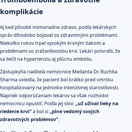
komplikácie
Aj keď pôsobil mimoriadne zdravo, podľa lekárskych
správ dlhodobo bojoval so zdravotnými problémami.
Niekoľko rokov trpel vysokým krvným tlakom a
problémami so zrážanlivosťou krvi. Lekári potvrdili, že
sa liečil na hypertenziu aj pľúcnu embóliu.
Zástupkyňa riaditeľa nemocnice Medanta Dr. Ruchita
Sharma uviedla, že pacient bol krátko pred smrťou
hospitalizovaný na jednotke intenzívnej starostlivosti.
Napriek odporúčaniam lekárov sa však rozhodol
nemocnicu opustiť. Podľa jej slov:
„už užíval lieky na
riedenie krvi“
a bol si
„plne vedomý svojich
zdravotných problémov“
.