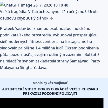
Veľká tragédia: V Tatrách zahynul 21-ročný muž. Urobil
osudovú chybu
Celý článok →
Prateek Yadav bol známou osobnosťou indického
podnikateľského prostredia. Vybudoval prosperujúcu
sieť moderných fitness centier a na Instagrame ho
sledovalo približne 1,4 milióna ľudí. Okrem podnikania
pútal pozornosť aj svojím rodinným zázemím. Bol totiž
najmladším synom zakladateľa strany Samajwadi Party
Mulayama Singha Yadava.
Mohlo by vás zaujímať
AUTENTICKÉ VIDEO: POKUS O KRÁDEŽ VECÍ Z RUKSAKU
PREKAZILI POZORNÍ POLICAJTI