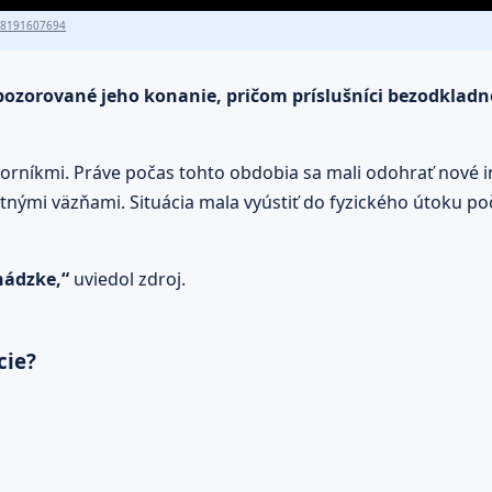
18191607694
zorované jeho konanie, pričom príslušníci bezodkladne
níkmi. Práve počas tohto obdobia sa mali odohrať nové inc
atnými väzňami. Situácia mala vyústiť do fyzického útoku po
chádzke,“
uviedol zdroj.
cie?