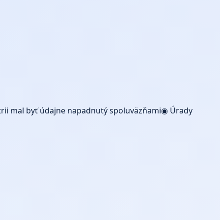
atrii mal byť údajne napadnutý spoluväzňami◉ Úrady