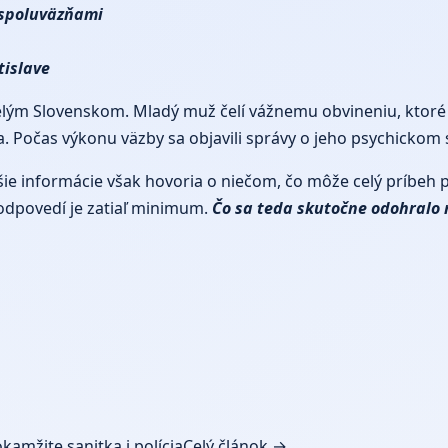
 spoluväzňami
tislave
lým Slovenskom. Mladý muž čelí vážnemu obvineniu, ktoré 
a. Počas výkonu väzby sa objavili správy o jeho psychickom 
ovšie informácie však hovoria o niečom, čo môže celý príbe
odpovedí je zatiaľ minimum.
Čo sa teda skutočne odohralo m
kamžite sanitka i polícia
Celý článok →