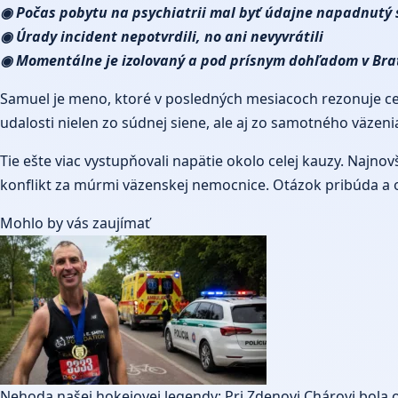
◉ Počas pobytu na psychiatrii mal byť údajne napadnutý
◉ Úrady incident nepotvrdili, no ani nevyvrátili
◉ Momentálne je izolovaný a pod prísnym dohľadom v Bra
Samuel je meno, ktoré v posledných mesiacoch rezonuje ce
udalosti nielen zo súdnej siene, ale aj zo samotného väzeni
Tie ešte viac vystupňovali napätie okolo celej kauzy. Najn
konflikt za múrmi väzenskej nemocnice. Otázok pribúda a 
Mohlo by vás zaujímať
Nehoda našej hokejovej legendy: Pri Zdenovi Chárovi bola o