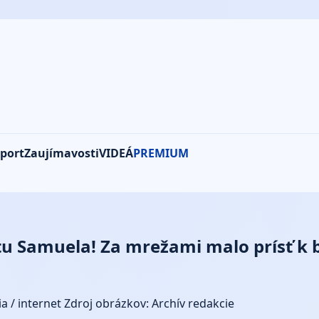
port
Zaujímavosti
VIDEÁ
PREMIUM
Samuela! Za mrežami malo prísť k bit
a / internet
Zdroj obrázkov: Archív redakcie