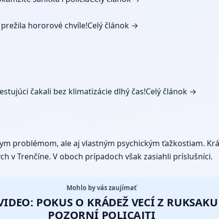
prežila hororové chvíle!
Celý článok →
estujúci čakali bez klimatizácie dlhý čas!
Celý článok →
vnym problémom, ale aj vlastným psychickým ťažkostiam. Kr
h v Trenčíne. V oboch prípadoch však zasiahli príslušníci.
Mohlo by vás zaujímať
VIDEO: POKUS O KRÁDEŽ VECÍ Z RUKSAKU
POZORNÍ POLICAJTI