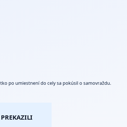
átko po umiestnení do cely sa pokúsil o samovraždu.
 PREKAZILI