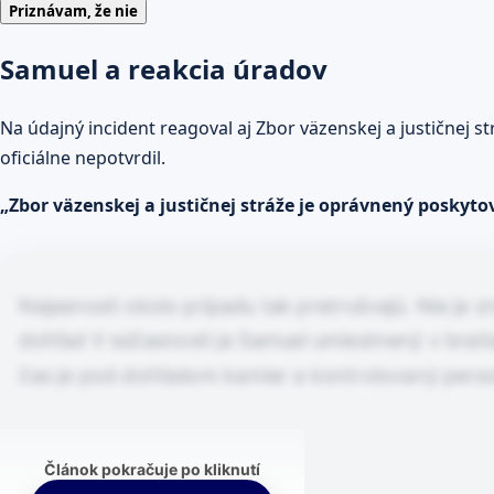
Priznávam, že nie
Samuel a reakcia úradov
Na údajný incident reagoval aj Zbor väzenskej a justičnej 
oficiálne nepotvrdil.
„Zbor väzenskej a justičnej stráže je oprávnený posk
Nejasnosti okolo prípadu tak pretrvávajú. Nie je zn
dohľad V súčasnosti je Samuel umiestnený v brat
čas je pod dohľadom kamier a kontrolovaný pers
Článok pokračuje po kliknutí