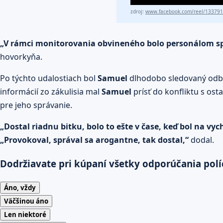
zdroj:
www.facebook.com/reel/13379
„V rámci monitorovania obvineného bolo personálom spo
hovorkyňa.
Po týchto udalostiach bol
Samuel
dlhodobo sledovaný odbor
informácií zo zákulisia mal
Samuel
prísť do konfliktu s ost
pre jeho správanie.
„Dostal riadnu bitku, bolo to ešte v čase, keď bol na vy
„Provokoval, správal sa arogantne, tak dostal,“
dodal.
Dodržiavate pri kúpaní všetky odporúčania polí
Áno, vždy
Väčšinou áno
Len niektoré