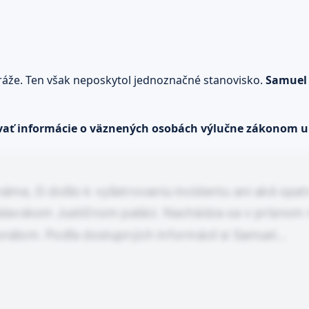
stráže. Ten však neposkytol jednoznačné stanovisko.
Samuel
ytovať informácie o väznených osobách výlučne zákonom
áme, či došlo k vyšetrovaniu incidentu ani aké opatre
islavskom Justičnom paláci. Nachádza sa v prísnom 
onálom. Podľa dostupných informácií si Samuel…