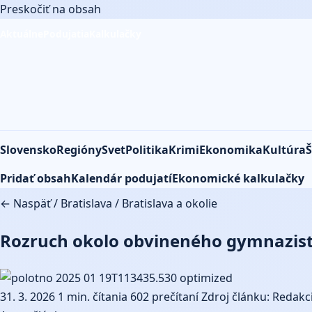
Preskočiť na obsah
Aktuálne
Podujatia
Kalkulačky
Slovensko
Regióny
Svet
Politika
Krimi
Ekonomika
Kultúra
Š
Pridať obsah
Kalendár podujatí
Ekonomické kalkulačky
← Naspäť
/
Bratislava
/
Bratislava a okolie
Rozruch okolo obvineného gymnazistu 
31. 3. 2026
1 min. čítania
602 prečítaní
Zdroj článku: Redakci