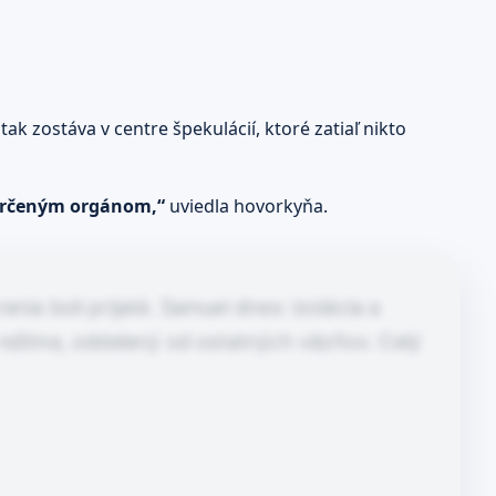
tak zostáva v centre špekulácií, ktoré zatiaľ nikto
 určeným orgánom,“
uviedla hovorkyňa.
nia boli prijaté. Samuel dnes: izolácia a
režime, oddelený od ostatných väzňov. Celý