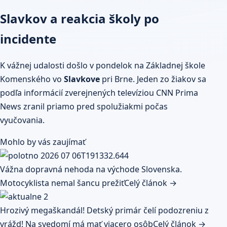
Slavkov a reakcia školy po
incidente
K vážnej udalosti došlo v pondelok na Základnej škole
Komenského vo
Slavkove
pri Brne. Jeden zo žiakov sa
podľa informácií zverejnených televíziou CNN Prima
News zranil priamo pred spolužiakmi počas
vyučovania.
Mohlo by vás zaujímať
Vážna dopravná nehoda na východe Slovenska.
Motocyklista nemal šancu prežiť
Celý článok →
Hrozivý megaškandál! Detský primár čelí podozreniu z
vrážd! Na svedomí má mať viacero osôb
Celý článok →