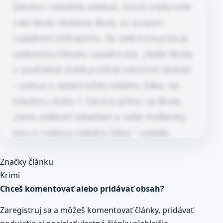
Slavkov zasiahla udalosť, ktorá ovplyvnila
celú školu Vedenie školy vo svojom
vyjadrení zdôraznilo, že celá komunita je
udalosťou hlboko zasiahnutá. „Naše škola
v současné době prožívá náročné období
– pokus o sebevraždu našeho žáka, ke
kterému došlo 1. června přímo ve škole.
Jsme událostí zasaženi a naše myšlenky
jsou s rodinou našeho žáka,“ uviedla
škola…
Článok pokračuje po kliknutí
Značky článku
Prečítaj celý článok
Krimi
Chceš komentovať alebo pridávať obsah?
Zaregistruj sa a môžeš komentovať články, pridávať