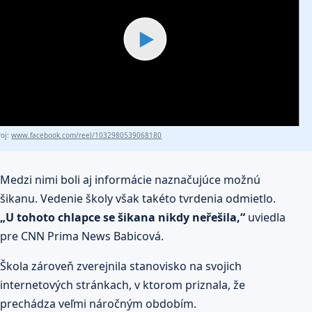
▶
roj:
www.facebook.com/reel/1032980539068180
Medzi nimi boli aj informácie naznačujúce možnú
šikanu. Vedenie školy však takéto tvrdenia odmietlo.
„U tohoto chlapce se šikana nikdy neřešila,“
uviedla
pre CNN Prima News Babicová.
Škola zároveň zverejnila stanovisko na svojich
internetových stránkach, v ktorom priznala, že
prechádza veľmi náročným obdobím.