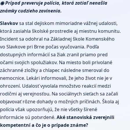
◉ Prípad preveruje polícia, ktorá zatiaľ nenašla
známky cudzieho zavinenia.
Slavkov
sa stal dejiskom mimoriadne vážnej udalosti,
ktorá zasiahla školské prostredie aj miestnu komunitu.
Incident sa odohral na Základnej škole Komenského
vo Slavkove pri Brne počas vyučovania. Podľa
dostupných informácií sa žiak zranil priamo pred
očami svojich spolužiakov. Na miesto boli privolané
záchranné zložky a chlapec následne smeroval do
nemocnice. Lekári informovali, že jeho život nie je v
ohrození. Udalosť vyvolala množstvo reakcií medzi
rodičmi aj verejnosťou. Na sociálnych sieťach sa začali
objavovať rôzne dohady o možných príčinách. Škola aj
polícia však upozorňujú, že nie všetky šírené
informácie sú potvrdené.
Aké stanoviská zverejnili
kompetentní a čo je o prípade známe?