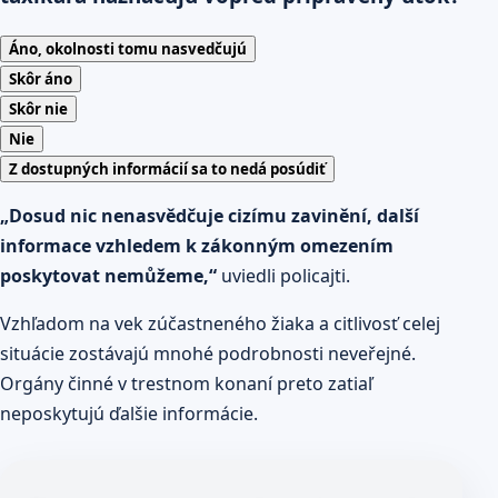
Áno, okolnosti tomu nasvedčujú
Skôr áno
Skôr nie
Nie
Z dostupných informácií sa to nedá posúdiť
„Dosud nic nenasvědčuje cizímu zavinění, další
informace vzhledem k zákonným omezením
poskytovat nemůžeme,“
uviedli policajti.
Vzhľadom na vek zúčastneného žiaka a citlivosť celej
situácie zostávajú mnohé podrobnosti neveřejné.
Orgány činné v trestnom konaní preto zatiaľ
neposkytujú ďalšie informácie.