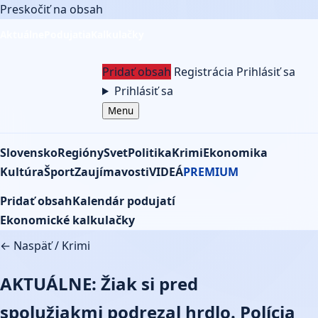
Preskočiť na obsah
Aktuálne
Podujatia
Kalkulačky
Pridať obsah
Registrácia
Prihlásiť sa
Prihlásiť sa
Menu
Slovensko
Regióny
Svet
Politika
Krimi
Ekonomika
Kultúra
Šport
Zaujímavosti
VIDEÁ
PREMIUM
Pridať obsah
Kalendár podujatí
Ekonomické kalkulačky
← Naspäť
/
Krimi
AKTUÁLNE: Žiak si pred
spolužiakmi podrezal hrdlo. Polícia