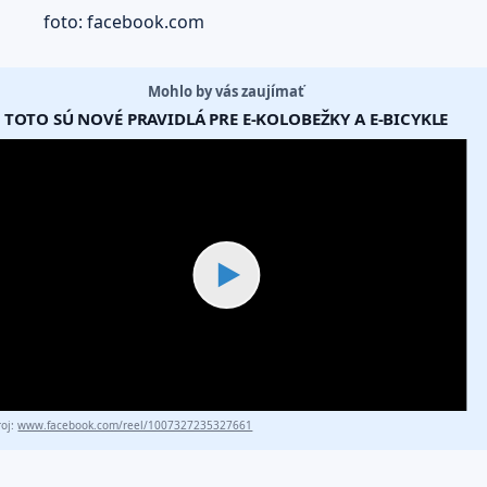
foto: facebook.com
Mohlo by vás zaujímať
TOTO SÚ NOVÉ PRAVIDLÁ PRE E-KOLOBEŽKY A E-BICYKLE
▶
roj:
www.facebook.com/reel/1007327235327661