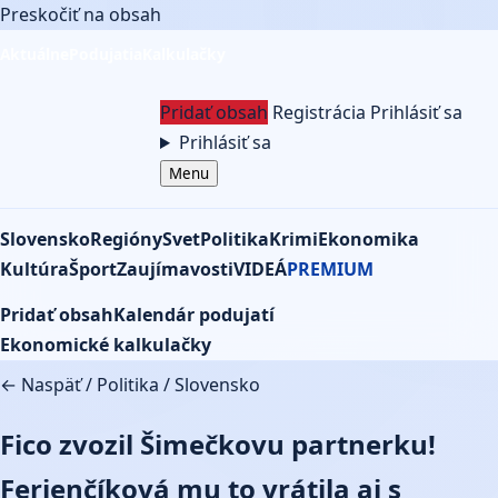
Preskočiť na obsah
Aktuálne
Podujatia
Kalkulačky
Pridať obsah
Registrácia
Prihlásiť sa
Prihlásiť sa
Menu
Slovensko
Regióny
Svet
Politika
Krimi
Ekonomika
Kultúra
Šport
Zaujímavosti
VIDEÁ
PREMIUM
Pridať obsah
Kalendár podujatí
Ekonomické kalkulačky
← Naspäť
/
Politika
/
Slovensko
Fico zvozil Šimečkovu partnerku!
Ferienčíková mu to vrátila aj s