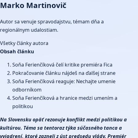
Marko Martinovič
Autor sa venuje spravodajstvu, témam dňa a
regionálnym udalostiam.
Všetky články autora
Obsah článku
Soňa Ferienčíková čelí kritike premiéra Fica
Pokračovanie článku nájdeš na ďalšej strane
Soňa Ferienčíková reaguje: Nechajte umenie
odborníkom
Soňa Ferienčíková a hranice medzi umením a
politikou
Na Slovensku opäť rezonuje konflikt medzi politikou a
kultúrou. Téma sa tentoraz týka súčasného tanca a
vyjadrení, ktoré zazneli z úst predsedu vlády. Premiér