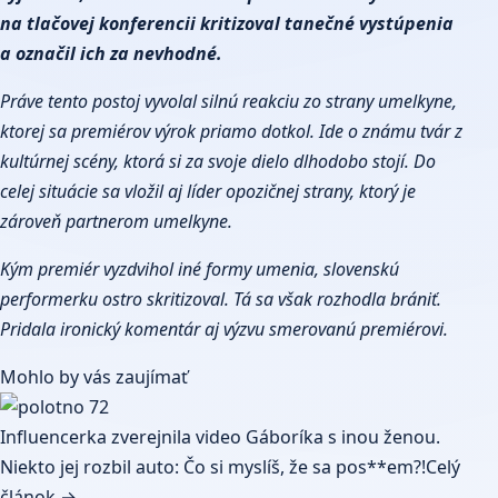
na tlačovej konferencii kritizoval tanečné vystúpenia
a označil ich za nevhodné.
Práve tento postoj vyvolal silnú reakciu zo strany umelkyne,
ktorej sa premiérov výrok priamo dotkol. Ide o známu tvár z
kultúrnej scény, ktorá si za svoje dielo dlhodobo stojí. Do
celej situácie sa vložil aj líder opozičnej strany, ktorý je
zároveň partnerom umelkyne.
Kým premiér vyzdvihol iné formy umenia, slovenskú
performerku ostro skritizoval. Tá sa však rozhodla brániť.
Pridala ironický komentár aj výzvu smerovanú premiérovi.
Mohlo by vás zaujímať
Influencerka zverejnila video Gáboríka s inou ženou.
Niekto jej rozbil auto: Čo si myslíš, že sa pos**em?!
Celý
článok →