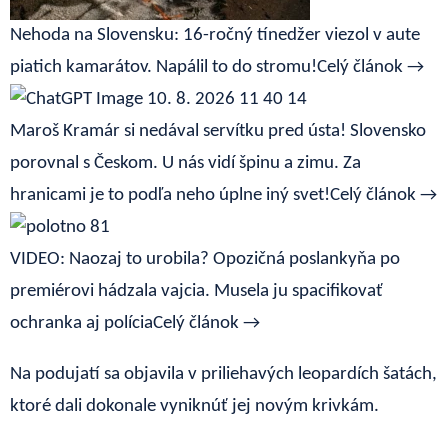
Nehoda na Slovensku: 16-ročný tínedžer viezol v aute
piatich kamarátov. Napálil to do stromu!
Celý článok →
Maroš Kramár si nedával servítku pred ústa! Slovensko
porovnal s Českom. U nás vidí špinu a zimu. Za
hranicami je to podľa neho úplne iný svet!
Celý článok →
VIDEO: Naozaj to urobila? Opozičná poslankyňa po
premiérovi hádzala vajcia. Musela ju spacifikovať
ochranka aj polícia
Celý článok →
Na podujatí sa objavila v priliehavých leopardích šatách,
ktoré dali dokonale vyniknúť jej novým krivkám.