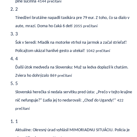
plne súčinná
4144 prečítaní
2
Tínedžeri brutálne napadli taxikára pre 79 eur. Z toho, čo sa dialo v
aute, mrazí. Doma ho čaká 6 detí
2055 prečítaní
3
Šok v Seredi: Mladík na motorke vtrhol na jarmok a začal strieľať!
Policajtom ukázal hanlivé gesto a utekal!
1042 prečítaní
4
Ďalší útok medveďa na Slovensku: Muž sa ledva doplazil k chatám.
Zviera ho dohrýzalo
869 prečítaní
5
Slovenská herečka si nedala servítku pred ústa: „Prečo v tejto krajine
nič nefunguje?“ Ľudia jej to nedarovali: „Choď do Ugandy!“
422
prečítaní
1
Aktuálne: Okresný úrad vyhlásil MIMORIADNU SITUÁCIU. Polícia je