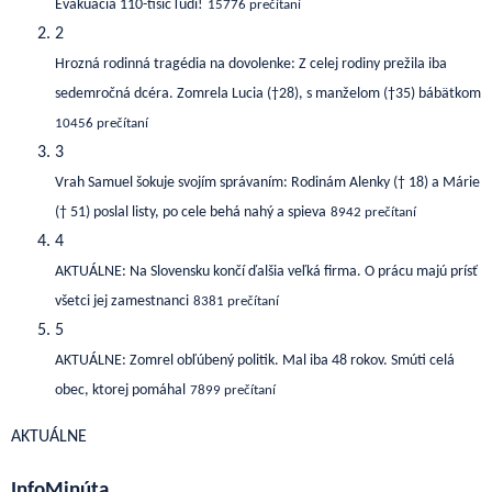
Evakuácia 110-tisíc ľudí!
15776 prečítaní
2
Hrozná rodinná tragédia na dovolenke: Z celej rodiny prežila iba
sedemročná dcéra. Zomrela Lucia (†28), s manželom (†35) bábätkom
10456 prečítaní
3
Vrah Samuel šokuje svojím správaním: Rodinám Alenky († 18) a Márie
(† 51) poslal listy, po cele behá nahý a spieva
8942 prečítaní
4
AKTUÁLNE: Na Slovensku končí ďalšia veľká firma. O prácu majú prísť
všetci jej zamestnanci
8381 prečítaní
5
AKTUÁLNE: Zomrel obľúbený politik. Mal iba 48 rokov. Smúti celá
obec, ktorej pomáhal
7899 prečítaní
AKTUÁLNE
InfoMinúta