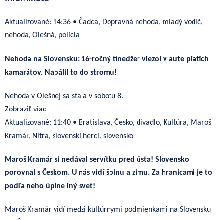
Aktualizované:
14:36
•
Čadca, Dopravná nehoda, mladý vodič,
nehoda, Olešná, polícia
Nehoda na Slovensku: 16-ročný tínedžer viezol v aute piatich
kamarátov. Napálil to do stromu!
Nehoda v Olešnej sa stala v sobotu 8.
Zobraziť viac
Aktualizované:
11:40
•
Bratislava, Česko, divadlo, Kultúra, Maroš
Kramár, Nitra, slovenskí herci, slovensko
Maroš Kramár si nedával servítku pred ústa! Slovensko
porovnal s Českom. U nás vidí špinu a zimu. Za hranicami je to
podľa neho úplne iný svet!
Maroš Kramár vidí medzi kultúrnymi podmienkami na Slovensku