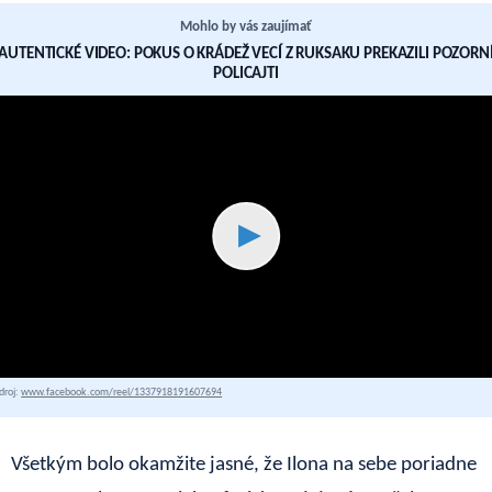
Mohlo by vás zaujímať
AUTENTICKÉ VIDEO: POKUS O KRÁDEŽ VECÍ Z RUKSAKU PREKAZILI POZORN
POLICAJTI
▶
droj:
www.facebook.com/reel/1337918191607694
Všetkým bolo okamžite jasné, že Ilona na sebe poriadne