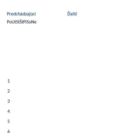
august 2026
Predchádzajúci
Ďalší
Po
Ut
St
Št
Pi
So
Ne
1
2
3
4
5
6