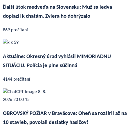
Ďalší útok medveďa na Slovensku: Muž sa ledva
doplazil k chatám. Zviera ho dohrýzalo
869 prečítaní
Aktuálne: Okresný úrad vyhlásil MIMORIADNU
SITUÁCIU. Polícia je plne súčinná
4144 prečítaní
OBROVSKÝ POŽIAR v Braväcove: Oheň sa rozšíril až na
10 stavieb, povolali desiatky hasičov!