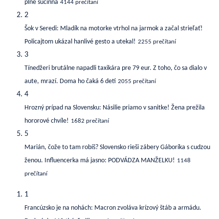
plne súčinná
4144 prečítaní
2
Šok v Seredi: Mladík na motorke vtrhol na jarmok a začal strieľať!
Policajtom ukázal hanlivé gesto a utekal!
2255 prečítaní
3
Tínedžeri brutálne napadli taxikára pre 79 eur. Z toho, čo sa dialo v
aute, mrazí. Doma ho čaká 6 detí
2055 prečítaní
4
Hrozný prípad na Slovensku: Násilie priamo v sanitke! Žena prežila
hororové chvíle!
1682 prečítaní
5
Marián, čože to tam robíš? Slovensko rieši zábery Gáboríka s cudzou
ženou. Influencerka má jasno: PODVÁDZA MANŽELKU!
1148
prečítaní
1
Francúzsko je na nohách: Macron zvoláva krízový štáb a armádu.