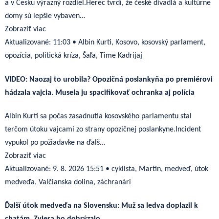
a v Česku výrazný rozdiel.Herec tvrdí, že české divadlá a kultúrne
domy sú lepšie vybaven…
Zobraziť viac
Aktualizované:
11:03
•
Albin Kurti, Kosovo, kosovský parlament,
opozícia, politická kríza, Šaľa, Time Kadrijaj
VIDEO: Naozaj to urobila? Opozičná poslankyňa po premiérovi
hádzala vajcia. Musela ju spacifikovať ochranka aj polícia
Albin Kurti sa počas zasadnutia kosovského parlamentu stal
terčom útoku vajcami zo strany opozičnej poslankyne.Incident
vypukol po požiadavke na ďalš…
Zobraziť viac
Aktualizované:
9. 8. 2026 15:51
•
cyklista, Martin, medveď, útok
medveďa, Valčianska dolina, záchranári
Ďalší útok medveďa na Slovensku: Muž sa ledva doplazil k