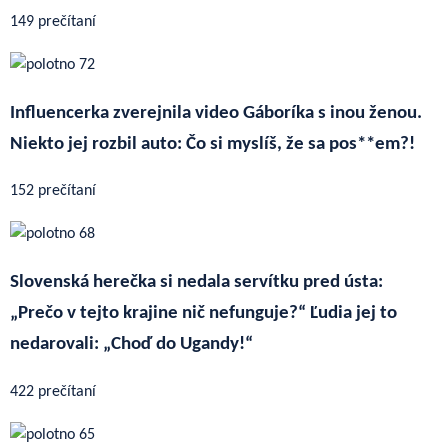
149 prečítaní
Influencerka zverejnila video Gáboríka s inou ženou.
Niekto jej rozbil auto: Čo si myslíš, že sa pos**em?!
152 prečítaní
Slovenská herečka si nedala servítku pred ústa:
„Prečo v tejto krajine nič nefunguje?“ Ľudia jej to
nedarovali: „Choď do Ugandy!“
422 prečítaní