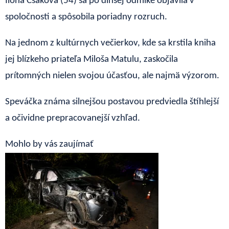
Ilona Csáková (54) sa po dlhšej odmlke objavila v
spoločnosti a spôsobila poriadny rozruch.
Na jednom z kultúrnych večierkov, kde sa krstila kniha
jej blízkeho priateľa Miloša Matulu, zaskočila
prítomných nielen svojou účasťou, ale najmä výzorom.
Speváčka známa silnejšou postavou predviedla štíhlejší
a očividne prepracovanejší vzhľad.
Mohlo by vás zaujímať