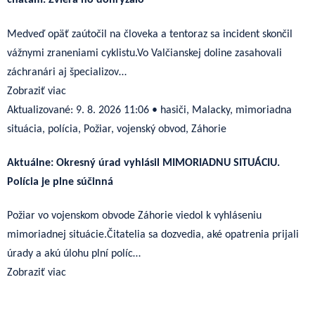
chatám. Zviera ho dohrýzalo
Medveď opäť zaútočil na človeka a tentoraz sa incident skončil
vážnymi zraneniami cyklistu.Vo Valčianskej doline zasahovali
záchranári aj špecializov…
Zobraziť viac
Aktualizované:
9. 8. 2026 11:06
•
hasiči, Malacky, mimoriadna
situácia, polícia, Požiar, vojenský obvod, Záhorie
Aktuálne: Okresný úrad vyhlásil MIMORIADNU SITUÁCIU.
Polícia je plne súčinná
Požiar vo vojenskom obvode Záhorie viedol k vyhláseniu
mimoriadnej situácie.Čitatelia sa dozvedia, aké opatrenia prijali
úrady a akú úlohu plní políc…
Zobraziť viac