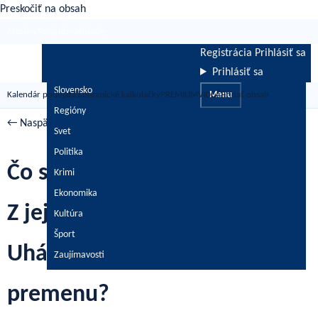
Preskočiť na obsah
Aktuálne
Podujatia
Kalkulačky
Registrácia
Prihlásiť sa
Prihlásiť sa
Slovensko
Kalendár podujatí
Ekonomické kalkulačky
PREMIUM
VIDEÁ
Menu
Pridať obsah
Regióny
← Naspäť
/
Celebrity
Svet
Politika
Čo sa deje s Ilonou Csákovou?
Krimi
Ekonomika
Z jej figúry padáte na zadok!
Kultúra
Šport
Uhádnete, čo spôsobilo túto
Zaujímavosti
premenu?