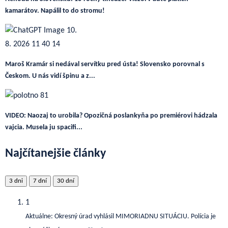
kamarátov. Napálil to do stromu!
Maroš Kramár si nedával servítku pred ústa! Slovensko porovnal s
Českom. U nás vidí špinu a z...
VIDEO: Naozaj to urobila? Opozičná poslankyňa po premiérovi hádzala
vajcia. Musela ju spacifi...
Najčítanejšie články
3 dni
7 dní
30 dní
1
Aktuálne: Okresný úrad vyhlásil MIMORIADNU SITUÁCIU. Polícia je