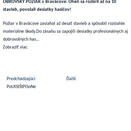
OBROVSKÝ POŽIAR v Braväcove: Oheň sa rozšíril až na 10
stavieb, povolali desiatky hasičov!
Požiar v Braväcove zasiahol až desať stavieb a spôsobil rozsiahle
materiálne škody.Do zásahu sa zapojili desiatky profesionálnych aj
dobrovoľných has…
Zobraziť viac
august 2026
Predchádzajúci
Ďalší
Po
Ut
St
Št
Pi
So
Ne