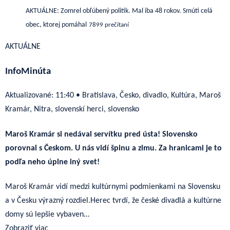
AKTUÁLNE: Zomrel obľúbený politik. Mal iba 48 rokov. Smúti celá
obec, ktorej pomáhal
7899 prečítaní
AKTUÁLNE
InfoMinúta
Aktualizované:
11:40
•
Bratislava, Česko, divadlo, Kultúra, Maroš
Kramár, Nitra, slovenskí herci, slovensko
Maroš Kramár si nedával servítku pred ústa! Slovensko
porovnal s Českom. U nás vidí špinu a zimu. Za hranicami je to
podľa neho úplne iný svet!
Maroš Kramár vidí medzi kultúrnymi podmienkami na Slovensku
a v Česku výrazný rozdiel.Herec tvrdí, že české divadlá a kultúrne
domy sú lepšie vybaven…
Zobraziť viac