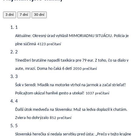
3 dni
7 dní
30 dní
1
Aktuálne: Okresný úrad vyhlásil MIMORIADNU SITUÁCIU. Polícia je
plne súčinná
4123 prečítaní
2
Tínedžeri brutálne napadli taxikára pre 79 eur. Z toho, čo sa dialo v
aute, mrazí. Doma ho čaká 6 detí
2050 prečítaní
3
Šok v Seredi: Mladík na motorke vtrhol na jarmok a začal strieľať!
Policajtom ukázal hanlivé gesto a utekal!
1037 prečítaní
4
Ďalší útok medveďa na Slovensku: Muž sa ledva doplazil k chatám.
Zviera ho dohrýzalo
852 prečítaní
5
Slovenská herečka si nedala servítku pred ústa: „Prečo v tejto krajine