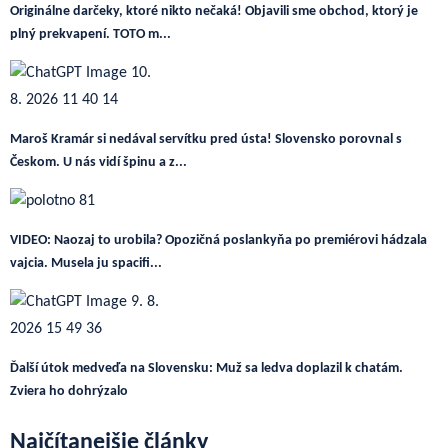
Originálne darčeky, ktoré nikto nečaká! Objavili sme obchod, ktorý je
plný prekvapení. TOTO m...
Maroš Kramár si nedával servítku pred ústa! Slovensko porovnal s
Českom. U nás vidí špinu a z...
VIDEO: Naozaj to urobila? Opozičná poslankyňa po premiérovi hádzala
vajcia. Musela ju spacifi...
Ďalší útok medveďa na Slovensku: Muž sa ledva doplazil k chatám.
Zviera ho dohrýzalo
Najčítanejšie články