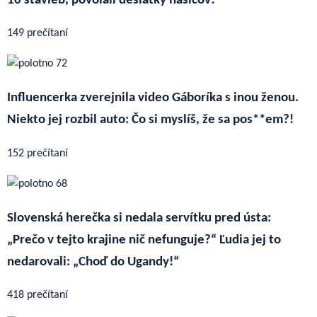
10 stavieb, povolali desiatky hasičov!
149 prečítaní
Influencerka zverejnila video Gáboríka s inou ženou.
Niekto jej rozbil auto: Čo si myslíš, že sa pos**em?!
152 prečítaní
Slovenská herečka si nedala servítku pred ústa:
„Prečo v tejto krajine nič nefunguje?“ Ľudia jej to
nedarovali: „Choď do Ugandy!“
418 prečítaní