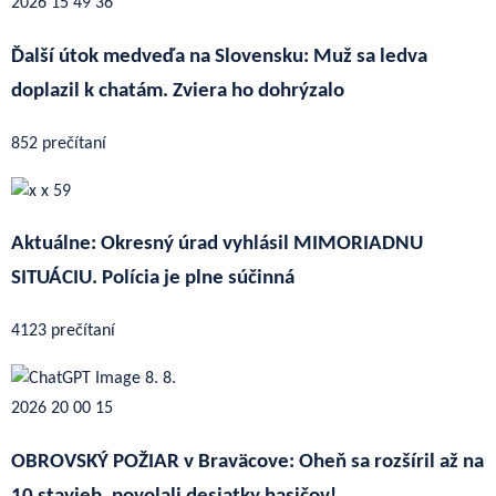
Ďalší útok medveďa na Slovensku: Muž sa ledva
doplazil k chatám. Zviera ho dohrýzalo
852 prečítaní
Aktuálne: Okresný úrad vyhlásil MIMORIADNU
SITUÁCIU. Polícia je plne súčinná
4123 prečítaní
OBROVSKÝ POŽIAR v Braväcove: Oheň sa rozšíril až na