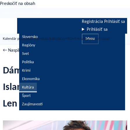
Preskočiť na obsah
Aktuálne
Podujatia
Kalkulačky
Registrácia
Prihlásiť sa
Prihlásiť sa
Slovensko
Kalendár podujatí
Ekonomické kalkulačky
PREMIUM
VIDEÁ
Menu
Pridať obsah
Regióny
← Naspäť
/
Kultúra
Svet
Politika
Dámy, pozor! Adam z Love
Krimi
Ekonomika
Island rozbehol vlastný biznis.
Kultúra
Šport
Len za 19 eur ti natočí video!
Zaujímavosti