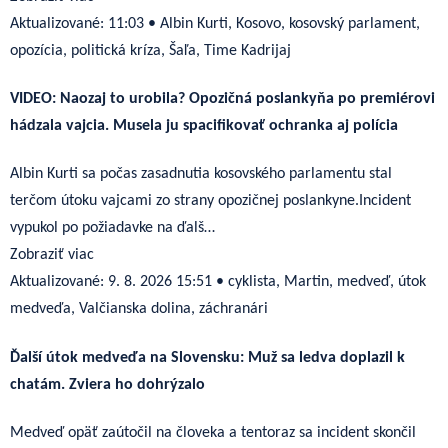
Aktualizované:
11:03
•
Albin Kurti, Kosovo, kosovský parlament,
opozícia, politická kríza, Šaľa, Time Kadrijaj
VIDEO: Naozaj to urobila? Opozičná poslankyňa po premiérovi
hádzala vajcia. Musela ju spacifikovať ochranka aj polícia
Albin Kurti sa počas zasadnutia kosovského parlamentu stal
terčom útoku vajcami zo strany opozičnej poslankyne.Incident
vypukol po požiadavke na ďalš…
Zobraziť viac
Aktualizované:
9. 8. 2026 15:51
•
cyklista, Martin, medveď, útok
medveďa, Valčianska dolina, záchranári
Ďalší útok medveďa na Slovensku: Muž sa ledva doplazil k
chatám. Zviera ho dohrýzalo
Medveď opäť zaútočil na človeka a tentoraz sa incident skončil