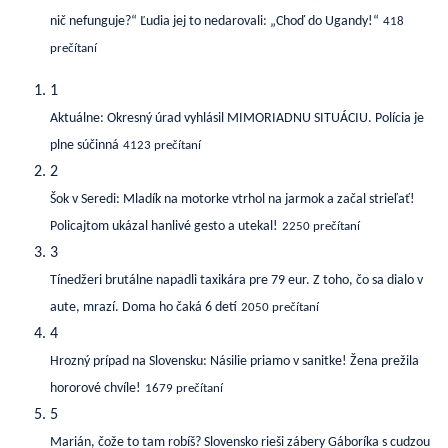
nič nefunguje?“ Ľudia jej to nedarovali: „Choď do Ugandy!“
418
prečítaní
1
Aktuálne: Okresný úrad vyhlásil MIMORIADNU SITUÁCIU. Polícia je
plne súčinná
4123 prečítaní
2
Šok v Seredi: Mladík na motorke vtrhol na jarmok a začal strieľať!
Policajtom ukázal hanlivé gesto a utekal!
2250 prečítaní
3
Tínedžeri brutálne napadli taxikára pre 79 eur. Z toho, čo sa dialo v
aute, mrazí. Doma ho čaká 6 detí
2050 prečítaní
4
Hrozný prípad na Slovensku: Násilie priamo v sanitke! Žena prežila
hororové chvíle!
1679 prečítaní
5
Marián, čože to tam robíš? Slovensko rieši zábery Gáboríka s cudzou