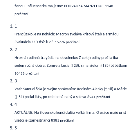
ženou. Influencerka má jasno: PODVÁDZA MANŽELKU!
1148
prečítaní
1
Francúzsko je na nohách: Macron zvoláva krízový štáb a armádu.
Evakuácia 110-tisíc ľudí!
15776 prečítaní
2
Hrozná rodinná tragédia na dovolenke: Z celej rodiny prežila iba
sedemročná dcéra. Zomrela Lucia (†28), s manželom (†35) bábätkom
10456 prečítaní
3
Vrah Samuel šokuje svojím správaním: Rodinám Alenky († 18) a Márie
(† 51) poslal listy, po cele behá nahý a spieva
8941 prečítaní
4
AKTUÁLNE: Na Slovensku končí ďalšia veľká firma. O prácu majú prísť
všetci jej zamestnanci
8381 prečítaní
5